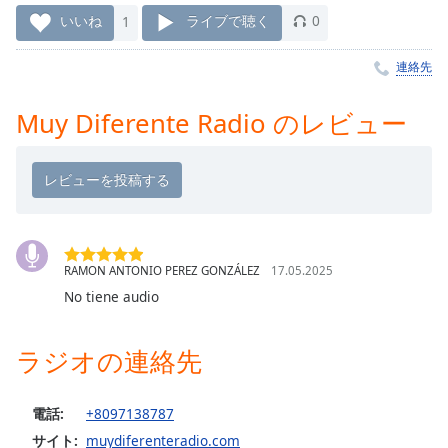
Remaining
いいね
1
ライブで聴く
0
Time
-
-:-
連絡先
1x
Muy Diferente Radio のレビュー
Playback
Rate
Chapters
Chapters
Descriptions
RAMON ANTONIO PEREZ GONZÁLEZ
17.05.2025
No tiene audio
descriptions
off
,
selected
ラジオの連絡先
Subtitles
電話:
+8097138787
subtitles
サイト:
muydiferenteradio.com
settings
,