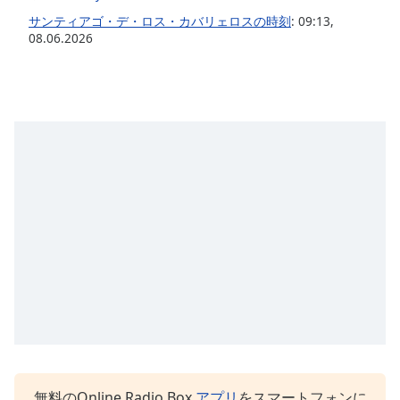
opens
サンティアゴ・デ・ロス・カバリェロスの時刻
:
09:13
,
subtitles
08.06.2026
settings
dialog
subtitles
off
,
selected
Audio
Track
Picture-
in-
Picture
Fullscreen
This
is
a
modal
window.
無料のOnline Radio Box
アプリ
をスマートフォンに