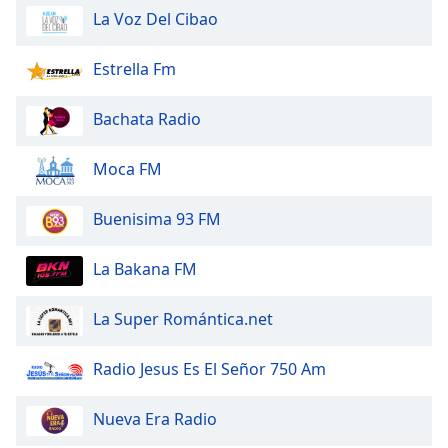
Color
La Voz Del Cibao
Opacity
Estrella Fm
Caption
Bachata Radio
Area
Background
Moca FM
Color
Buenisima 93 FM
Opacity
La Bakana FM
Font
La Super Romántica.net
Size
Radio Jesus Es El Señor 750 Am
Text
Edge
Nueva Era Radio
Style