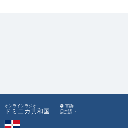
Font
Family
Reset
Done
Close
Modal
Dialog
End
of
dialog
window.
オンラインラジオ
言語:
ドミニカ共和国
日本語