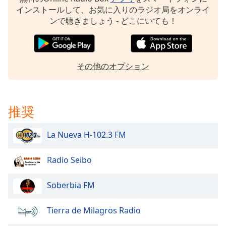
Beginning
インストールして、お気に入りのラジオ局をオンライ
of
ンで聴きましょう - どこにいても！
dialog
window.
Escape
will
その他のオプション
cancel
and
close
the
推奨
window.
La Nueva H-102.3 FM
Text
Color
Radio Seibo
Opacity
Soberbia FM
Text
Tierra de Milagros Radio
Background