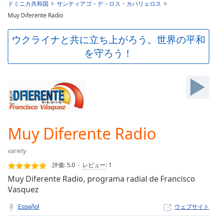
is
ドミニカ共和国
サンティアゴ・デ・ロス・カバリェロス
loading.
Muy Diferente Radio
Play
Video
ウクライナと共に立ち上がろう。世界の平和
Play
を守ろう！
Skip
Backward
Skip
Forward
Mute
Current
Time
0:00
/
Muy Diferente Radio
Duration
-:-
Loaded
:
variety
0.00%
Stream
評価:
5.0
レビュー
:
1
Type
LIVE
Muy Diferente Radio, programa radial de Francisco
Seek to
Vasquez
live,
currently
Español
ウェブサイト
behind
live
LIVE