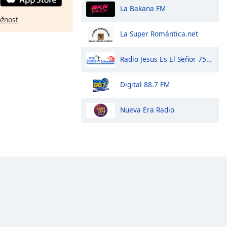
La Bakana FM
ožnost
La Super Romántica.net
Radio Jesus Es El Señor 750 Am
Digital 88.7 FM
Nueva Era Radio