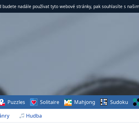
d budete nadále používat tyto webové stránky, pak souhlasíte s naši
Puzzles
Solitaire
Mahjong
Sudoku
ánry
Hudba