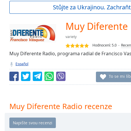
Current
Stůjte za Ukrajinou. Zachraňt
Time
0:00
/
Duration
-:-
Muy Diferente
Loaded
:
0.00%
variety
0:00
Hodnocení:
5.0
Recen
Stream
Type
Muy Diferente Radio, programa radial de Francisco Va
LIVE
Seek to
Español
live,
currently
behind
To se mi líb
live
LIVE
Remaining
Time
-
-:-
Muy Diferente Radio recenze
1x
Playback
Rate