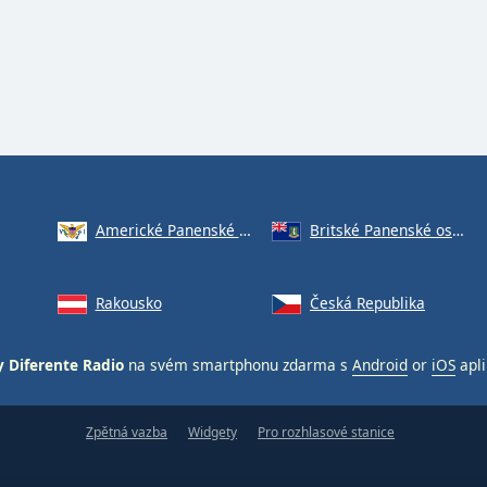
Americké Panenské ostrovy
Britské Panenské ostrovy
Rakousko
Česká Republika
 Diferente Radio
na svém smartphonu zdarma s
Android
or
iOS
apli
Zpětná vazba
Widgety
Pro rozhlasové stanice