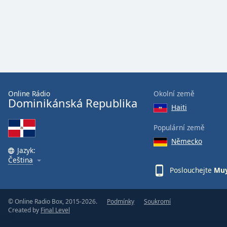
Audio
Track
Picture-
in-
Picture
Fullscreen
This
is
a
Online Rádio
Okolní země
Dominikánská Republika
modal
Haiti
window.
Populární země
Beginning
Německo
of
Jazyk:
dialog
Čeština
Poslouchejte
Muy
window.
Escape
will
© Online Radio Box, 2015-2026.
Podmínky
Soukromí
cancel
Created by
Final Level
and
close