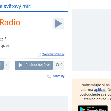
e světový mír!
 Radio
ze
:
1
squez
Webové stránky
í
1
Poslouchej živě
0
Kontakty
Nainstalujte si n
zdarma
aplikaci
On
poslouchejte své o
stanice online – 