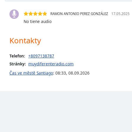
Chapters
Chapters
RAMON ANTONIO PEREZ GONZÁLEZ
17.05.2025
No tiene audio
Descriptions
descriptions
Kontakty
off
,
selected
Telefon:
+8097138787
Subtitles
Stránky:
muydiferenteradio.com
subtitles
Čas ve městě Santiago
:
08:33
,
08.09.2026
settings
,
opens
subtitles
settings
dialog
subtitles
off
,
selected