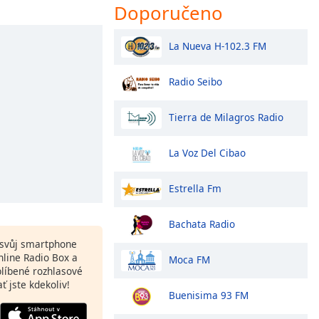
Doporučeno
La Nueva H-102.3 FM
Radio Seibo
Tierra de Milagros Radio
La Voz Del Cibao
Estrella Fm
Bachata Radio
a svůj smartphone
line Radio Box a
Moca FM
blíbené rozhlasové
ať jste kdekoliv!
Buenisima 93 FM