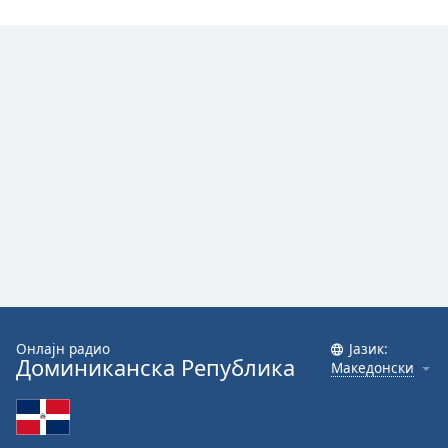
Font
Family
Reset
Done
Close
Modal
Dialog
End
of
dialog
window.
Онлајн радио
Јазик:
Доминиканска Република
Македонски