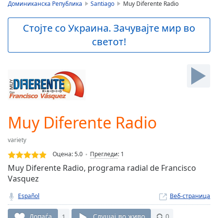
is
Доминиканска Република
Santiago
Muy Diferente Radio
loading.
Play
Стојте со Украина. Зачувајте мир во
Video
светот!
Play
Skip
Backward
Skip
Forward
Mute
Current
Time
0:00
Muy Diferente Radio
/
Duration
-:-
variety
Loaded
:
0.00%
Оцена:
5.0
Прегледи
:
1
Stream
Muy Diferente Radio, programa radial de Francisco
Type
LIVE
Vasquez
Seek to
live,
Español
Веб-страница
currently
behind
Допаѓа
1
Слушај во живо
0
live
LIVE