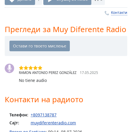
Remaining
Time
-
Контакти
-:-
Прегледи за Muy Diferente Radio
1x
Playback
Rate
Chapters
Chapters
RAMON ANTONIO PEREZ GONZÁLEZ
17.05.2025
Descriptions
No tiene audio
descriptions
off
,
Контакти на радиото
selected
Subtitles
Телефон:
+8097138787
Сајт:
muydiferenteradio.com
subtitles
settings
,
Време во Santiago
:
00:14
,
08.07.2026