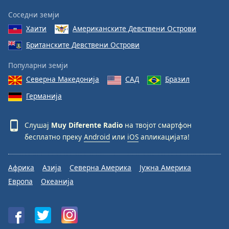
Соседни земји
Хаити
Американските Девствени Острови
Британските Девствени Острови
Популарни земји
Северна Македонија
САД
Бразил
Германија
Слушај
Muy Diferente Radio
на твојот смартфон
бесплатно преку
Android
или
iOS
апликацијата!
Африка
Азија
Северна Америка
Јужна Америка
Европа
Океанија