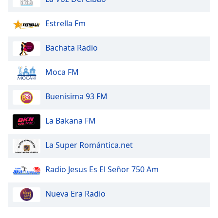
Color
Estrella Fm
Opacity
Bachata Radio
Caption
Area
Moca FM
Background
Color
Buenisima 93 FM
Opacity
La Bakana FM
La Super Romántica.net
Font
Size
Radio Jesus Es El Señor 750 Am
Text
Nueva Era Radio
Edge
Style