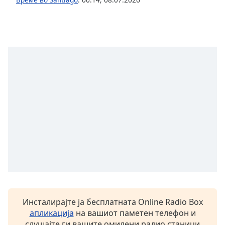
opens
subtitles
settings
dialog
subtitles
off
,
selected
Audio
Track
Picture-
in-
Picture
Fullscreen
This
is
a
modal
Инсталирајте ја бесплатната Online Radio Box
window.
апликација
на вашиот паметен телефон и
слушајте ги вашите омилени радио станици