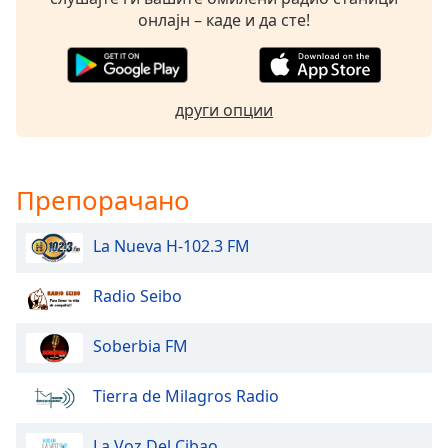
Beginning
онлајн – каде и да сте!
of
dialog
window.
Escape
други опции
will
cancel
and
close
Препорачано
the
window.
La Nueva H-102.3 FM
Text
Color
Radio Seibo
Soberbia FM
Opacity
Tierra de Milagros Radio
Text
Background
La Voz Del Cibao