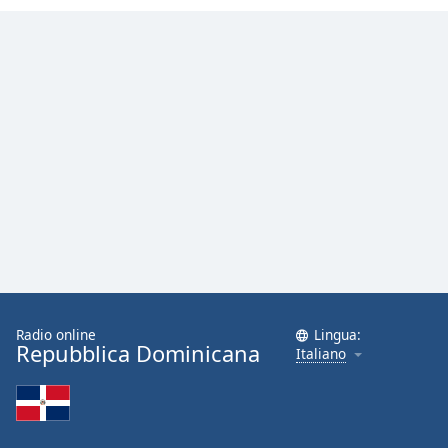
Font
Family
Reset
Done
Close
Modal
Dialog
End
of
dialog
window.
Radio online
Lingua:
Repubblica Dominicana
Italiano