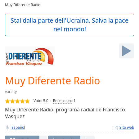
loading.
Muy Diferente Radio
Play
Video
Stai dalla parte dell'Ucraina. Salva la pace
Play
nel mondo!
Skip
Backward
Skip
Forward
Mute
Current
Time
0:00
/
Muy Diferente Radio
Duration
-:-
Loaded
:
variety
0.00%
Stream
Voto:
5.0
Recensioni
:
1
Type
LIVE
Muy Diferente Radio, programa radial de Francisco
Seek to
Vasquez
live,
currently
Español
Sito web
behind
live
LIVE