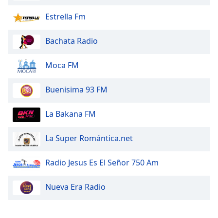
Estrella Fm
Opacity
Bachata Radio
Caption
Area
Moca FM
Background
Color
Buenisima 93 FM
Opacity
La Bakana FM
La Super Romántica.net
Font
Size
Radio Jesus Es El Señor 750 Am
Text
Nueva Era Radio
Edge
Style