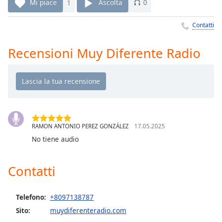
Remaining
Mi piace
1
Ascolta
0
Time
-
-:-
Contatti
1x
Recensioni Muy Diferente Radio
Playback
Rate
Chapters
Chapters
Descriptions
RAMON ANTONIO PEREZ GONZÁLEZ
17.05.2025
No tiene audio
descriptions
off
,
selected
Contatti
Subtitles
Telefono:
+8097138787
subtitles
Sito:
muydiferenteradio.com
settings
,