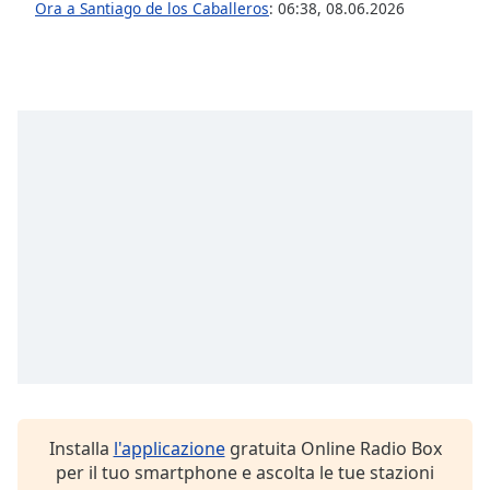
opens
Ora a Santiago de los Caballeros
:
06:38
,
08.06.2026
subtitles
settings
dialog
subtitles
off
,
selected
Audio
Track
Picture-
in-
Picture
Fullscreen
This
is
a
modal
window.
Installa
l'applicazione
gratuita Online Radio Box
per il tuo smartphone e ascolta le tue stazioni
Beginning