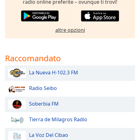
radio online preferite – ovunque ti trovi!
of
dialog
window.
Escape
altre opzioni
will
cancel
and
close
Raccomandato
the
window.
La Nueva H-102.3 FM
Text
Color
Radio Seibo
Soberbia FM
Opacity
Tierra de Milagros Radio
Text
Background
La Voz Del Cibao
Color