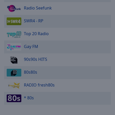
Reset
Done
Radio Seefunk
Close
Modal
SWR4 - RP
Dialog
End
of
Top 20 Radio
dialog
window.
Gay FM
90s90s HITS
80s80s
RADIO fresh80s
* 80s