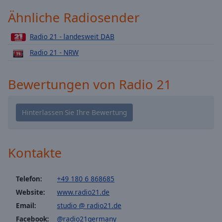
Playback
Ähnliche Radiosender
Rate
Chapters
Radio 21 - landesweit DAB
Radio 21 - NRW
Chapters
Descriptions
Bewertungen von Radio 21
descriptions
off
,
selected
Subtitles
Kontakte
subtitles
settings
,
opens
Telefon:
+49 180 6 868685
subtitles
Website:
www.radio21.de
settings
Email:
studio @ radio21.de
dialog
subtitles
Facebook:
@radio21germany