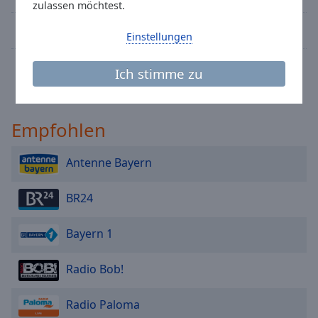
Caption
zulassen möchtest.
Area
Antenne Sylt
Background
Einstellungen
Color
The WOLF - Altes Land
Ich stimme zu
Opacity
Empfohlen
Font
Size
Antenne Bayern
Text
BR24
Edge
Style
Bayern 1
Font
Radio Bob!
Family
Radio Paloma