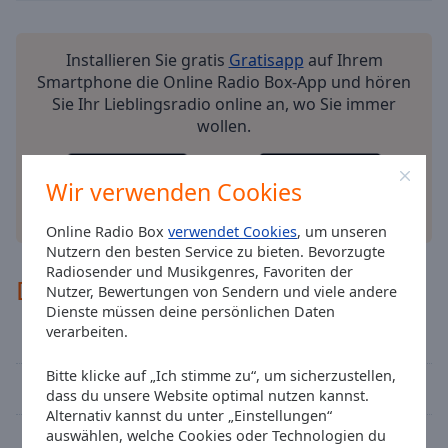
cancel
and
Installieren Sie gratis
Gratisapp
auf Ihrem
close
Smartphone die Online Radio Box-App und hören
the
Sie Ihr Lieblingsradio online an, wo Sie immer
window.
wollen.
Text
Color
Wir verwenden Cookies
andere Optionen
Online Radio Box
verwendet Cookies
, um unseren
Opacity
Nutzern den besten Service zu bieten. Bevorzugte
Radiosender und Musikgenres, Favoriten der
Deutsches Städte-Network
Text
Nutzer, Bewertungen von Sendern und viele andere
Dienste müssen deine persönlichen Daten
Background
verarbeiten.
Radio 21
Color
Bitte klicke auf „Ich stimme zu“, um sicherzustellen,
Best of Rock FM - Classic Rock
Opacity
dass du unsere Website optimal nutzen kannst.
Alternativ kannst du unter „Einstellungen“
auswählen, welche Cookies oder Technologien du
Rockland Radio