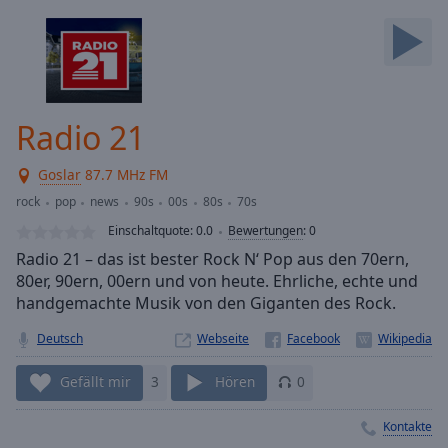
Backward
Skip
Forward
Mute
Current
Time
0:00
Radio 21
/
Duration
-:-
Goslar
87.7 MHz FM
Loaded
:
0.00%
rock
pop
news
90s
00s
80s
70s
Stream
Einschaltquote:
0.0
Bewertungen
:
0
Type
LIVE
Radio 21 – das ist bester Rock N‘ Pop aus den 70ern,
Seek to
80er, 90ern, 00ern und von heute. Ehrliche, echte und
live,
handgemachte Musik von den Giganten des Rock.
currently
behind
live
LIVE
Deutsch
Webseite
Remaining
Time
-
Gefällt mir
3
Hören
0
-:-
Kontakte
1x