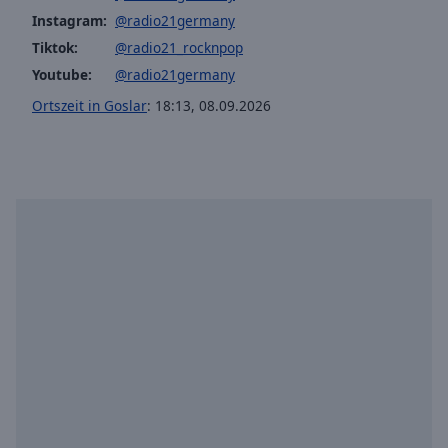
off
,
Instagram:
@radio21germany
selected
Tiktok:
@radio21_rocknpop
Youtube:
@radio21germany
Audio
Track
Ortszeit in Goslar
:
18:13
,
08.09.2026
Picture-
in-
Picture
Fullscreen
This
is
a
modal
window.
Beginning
of
dialog
window.
Escape
will