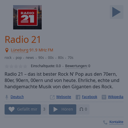
Backward
Skip
Forward
Mute
Current
Time
0:00
Radio 21
/
Duration
-:-
Lüneburg
91.9 MHz FM
Loaded
:
0.00%
rock
pop
news
90s
00s
80s
70s
Stream
Einschaltquote:
0.0
Bewertungen
:
0
Type
LIVE
Radio 21 – das ist bester Rock N‘ Pop aus den 70ern,
Seek to
80er, 90ern, 00ern und von heute. Ehrliche, echte und
live,
handgemachte Musik von den Giganten des Rock.
currently
behind
live
LIVE
Deutsch
Webseite
Remaining
Time
-
Gefällt mir
3
Hören
0
-:-
Kontakte
1x