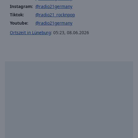
off
,
Instagram:
@radio21germany
selected
Tiktok:
@radio21_rocknpop
Youtube:
@radio21germany
Audio
Track
Ortszeit in Lüneburg
:
05:23
,
08.06.2026
Picture-
in-
Picture
Fullscreen
This
is
a
modal
window.
Beginning
of
dialog
window.
Escape
will