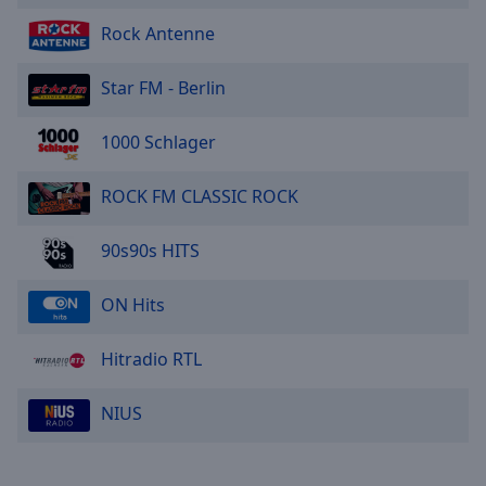
Reset
Done
Rock Antenne
Close
Modal
Star FM - Berlin
Dialog
End
of
1000 Schlager
dialog
window.
ROCK FM CLASSIC ROCK
90s90s HITS
ON Hits
Hitradio RTL
NIUS