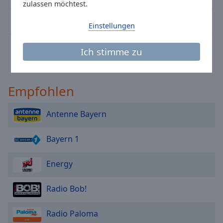
Caption
zulassen möchtest.
Area
Antenne Sylt
Background
Einstellungen
Color
The WOLF - Altes Land
Ich stimme zu
Opacity
Empfohlen
Font
Size
Antenne Bayern
Text
Bayern 1
Edge
Style
Energy
Font
Radio Bob!
Family
Radio Paloma