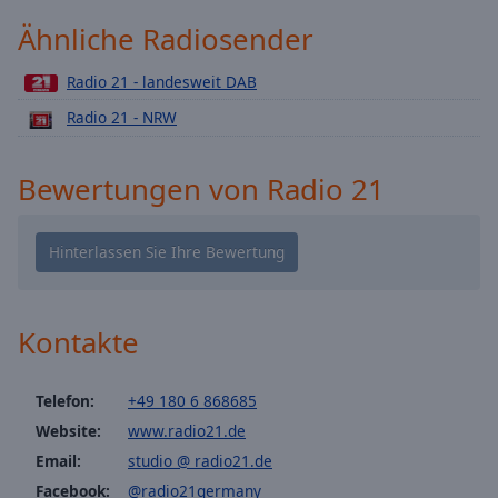
Playback
Ähnliche Radiosender
Rate
Chapters
Radio 21 - landesweit DAB
Radio 21 - NRW
Chapters
Descriptions
Bewertungen von Radio 21
descriptions
off
,
selected
Subtitles
Kontakte
subtitles
settings
,
opens
Telefon:
+49 180 6 868685
subtitles
Website:
www.radio21.de
settings
Email:
studio @ radio21.de
dialog
subtitles
Facebook:
@radio21germany