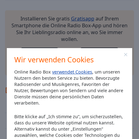
cancel
and
Installieren Sie gratis
Gratisapp
auf Ihrem
close
Smartphone die Online Radio Box-App und hören
the
Sie Ihr Lieblingsradio online an, wo Sie immer
window.
wollen.
Text
Color
Wir verwenden Cookies
andere Optionen
Online Radio Box
verwendet Cookies
, um unseren
Opacity
Nutzern den besten Service zu bieten. Bevorzugte
Radiosender und Musikgenres, Favoriten der
Deutsches Städte-Network
Text
Nutzer, Bewertungen von Sendern und viele andere
Dienste müssen deine persönlichen Daten
Background
verarbeiten.
Radio 21
Color
Bitte klicke auf „Ich stimme zu“, um sicherzustellen,
Best of Rock FM - Classic Rock
Opacity
dass du unsere Website optimal nutzen kannst.
Alternativ kannst du unter „Einstellungen“
auswählen, welche Cookies oder Technologien du
Rockland Radio