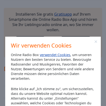
cancel
and
Installieren Sie gratis
Gratisapp
auf Ihrem
close
Smartphone die Online Radio Box-App und hören
the
Sie Ihr Lieblingsradio online an, wo Sie immer
window.
wollen.
Text
Color
Wir verwenden Cookies
andere Optionen
Online Radio Box
verwendet Cookies
, um unseren
Opacity
Nutzern den besten Service zu bieten. Bevorzugte
Radiosender und Musikgenres, Favoriten der
Deutsches Städte-Network
Text
Nutzer, Bewertungen von Sendern und viele andere
Dienste müssen deine persönlichen Daten
Background
verarbeiten.
Radio 21
Color
Bitte klicke auf „Ich stimme zu“, um sicherzustellen,
Best of Rock FM - Classic Rock
Opacity
dass du unsere Website optimal nutzen kannst.
Alternativ kannst du unter „Einstellungen“
auswählen, welche Cookies oder Technologien du
Rockland Radio