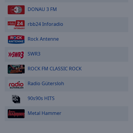
Reset
Done
DONAU 3 FM
Close
Modal
rbb24 Inforadio
Dialog
End
of
Rock Antenne
dialog
window.
SWR3
ROCK FM CLASSIC ROCK
Radio Gütersloh
90s90s HITS
Metal Hammer