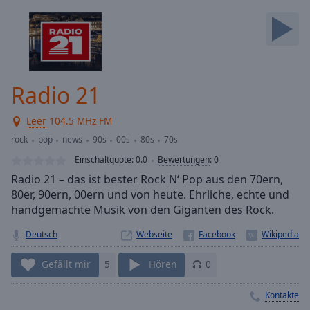
Backward
Skip
Forward
Mute
Current
Time
0:00
Radio 21
/
Duration
-:-
Leer
104.5 MHz FM
Loaded
:
0.00%
rock
pop
news
90s
00s
80s
70s
Stream
Einschaltquote:
0.0
Bewertungen
:
0
Type
LIVE
Radio 21 – das ist bester Rock N‘ Pop aus den 70ern,
Seek to
80er, 90ern, 00ern und von heute. Ehrliche, echte und
live,
handgemachte Musik von den Giganten des Rock.
currently
behind
live
LIVE
Deutsch
Webseite
Remaining
Time
-
Gefällt mir
5
Hören
0
-:-
Kontakte
1x