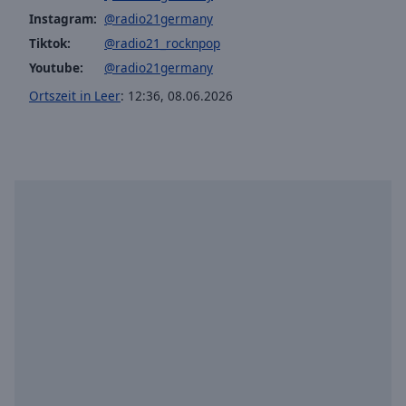
off
,
Instagram:
@radio21germany
selected
Tiktok:
@radio21_rocknpop
Youtube:
@radio21germany
Audio
Track
Ortszeit in Leer
:
12:36
,
08.06.2026
Picture-
in-
Picture
Fullscreen
This
is
a
modal
window.
Beginning
of
dialog
window.
Escape
will