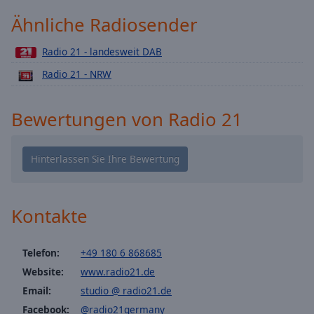
Playback
Ähnliche Radiosender
Rate
Chapters
Radio 21 - landesweit DAB
Radio 21 - NRW
Chapters
Descriptions
Bewertungen von Radio 21
descriptions
off
,
selected
Subtitles
Kontakte
subtitles
settings
,
opens
Telefon:
+49 180 6 868685
subtitles
Website:
www.radio21.de
settings
Email:
studio @ radio21.de
dialog
subtitles
Facebook:
@radio21germany