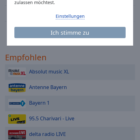
Caption
zulassen möchtest.
Area
Antenne Sylt
Background
Einstellungen
Color
The WOLF - Altes Land
Ich stimme zu
Opacity
Empfohlen
Font
Size
Absolut music XL
Text
Antenne Bayern
Edge
Style
Bayern 1
Font
95.5 Charivari - Live
Family
delta radio LIVE