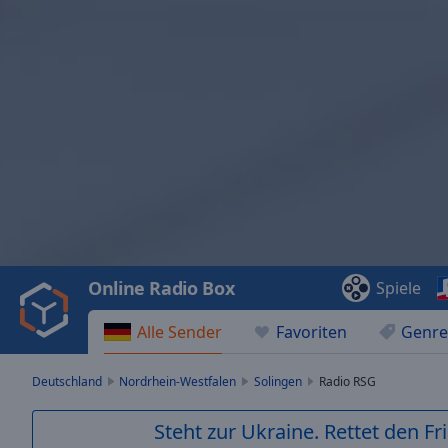
Video
Player
is
loading.
Play
Video
Online Radio Box
Spiele
Play
Skip
Alle Sender
Favoriten
Genre
Backward
Skip
Forward
Deutschland
Nordrhein-Westfalen
Solingen
Radio RSG
Mute
Current
Steht zur Ukraine. Rettet den Fr
Time
0:00