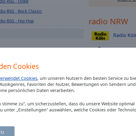
dio RSG - Oldie
Radio RSG - Rock Classic
radio NRW
dio RSG - Hip Hop
dio RSG - New Country
Radio Köl
dio RSG - Singer Songwriter
dio RSG - Dance
Radio RS
dio RSG - Sommer
den Cookies
Radio Sie
verwendet Cookies
, um unseren Nutzern den besten Service zu bi
Radio Erft
usikgenres, Favoriten der Nutzer, Bewertungen von Sendern und 
ine persönlichen Daten verarbeiten.
Radio 90.
Ich stimme zu“, um sicherzustellen, dass du unsere Website optimal
du unter „Einstellungen“ auswählen, welche Cookies oder Technol
Radio Nea
Antenne N
zu