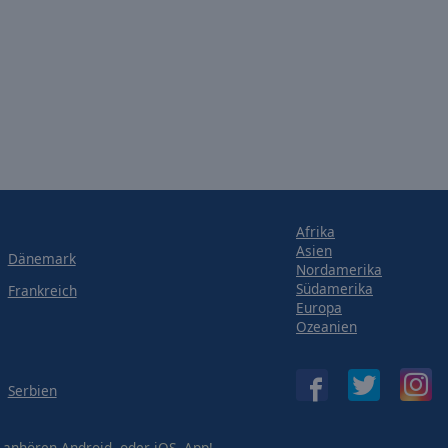
Afrika
Asien
Dänemark
Nordamerika
Südamerika
Frankreich
Europa
Ozeanien
Serbien
p anhören
Android-
oder
iOS-
App!