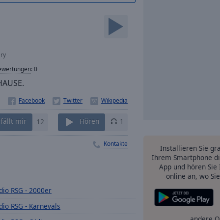
ry
ewertungen
:
0
HAUSE.
fällt mir
12
Hören
1
Kontakte
Installieren Sie gr
Ihrem Smartphone di
App und hören Sie 
online an, wo Si
dio RSG - 2000er
dio RSG - Karnevals
andere O