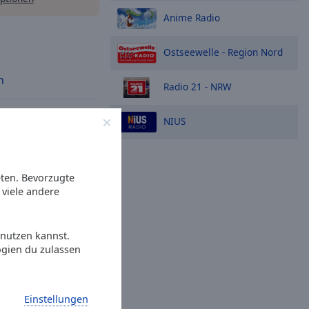
Anime Radio
Ostseewelle - Region Nord
n
Radio 21 - NRW
G
NIUS
gen
eten. Bevorzugte
viele andere
1
 nutzen kannst.
ogien du zulassen
ndertal
iederrhein
Einstellungen