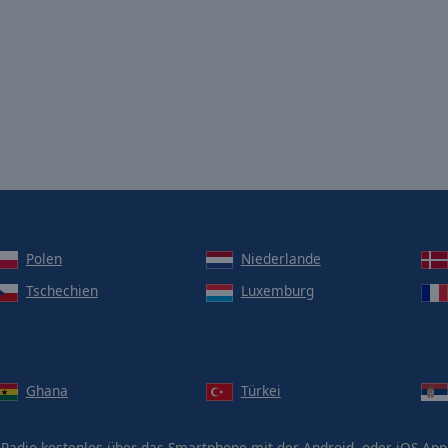
Polen
Niederlande
Tschechien
Luxemburg
Ghana
Türkei
-Radio kostenlos über das Smartphone mit der Android- oder iOS-Ap