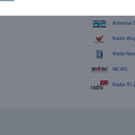
Antenne 
Antenne D
Radio Wup
Welle Nie
NE-WS
Radio 91.