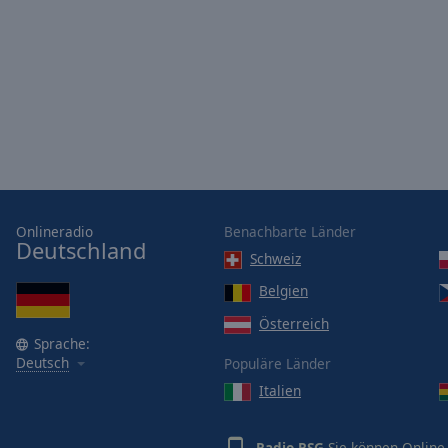
window.
Text
Color
Opacity
Text
Background
Color
Onlineradio
Benachbarte Länder
Deutschland
Schweiz
Opacity
Belgien
Österreich
Sprache:
Caption
Deutsch
Populäre Länder
Area
Background
Italien
Color
Radio RSG
Sie können Online