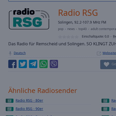
/
Duration
-:-
Radio RSG
Loaded
:
0.00%
Solingen, 92.2-107.9 MHz FM
0:00
pop
news
top40
adult contempora
Stream
Type
LIVE
Einschaltquote:
0.0
B
Seek to
Das Radio für Remscheid und Solingen. SO KLINGT ZU
live,
currently
Deutsch
Webseite
behind
live
LIVE
Remaining
Ge
Time
-
-:-
1x
Ähnliche Radiosender
Playback
Rate
Radio RSG - 80er
Ra
Chapters
Radio RSG - 90er
Ra