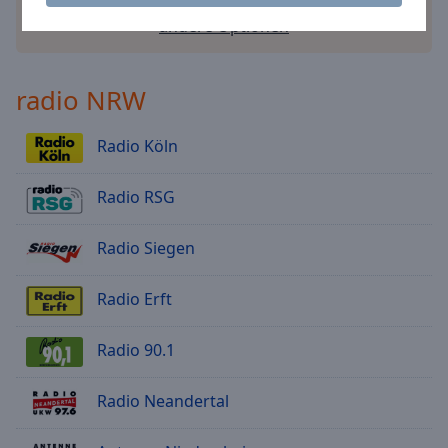
andere Optionen
radio NRW
Radio Köln
Radio RSG
Radio Siegen
Radio Erft
Radio 90.1
Radio Neandertal