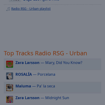
off
,
Radio RSG - Oldie
selected
Radio RSG - Urban playlist
Radio RSG - Rock Classic
Audio
Radio RSG - Hip Hop
Track
Radio RSG - New Country
Picture-
Radio RSG - Singer Songwriter
in-
Picture
Radio RSG - Dance
Fullscreen
This
Radio RSG - Sommer
Top Tracks Radio RSG - Urban
is
a
Zara Larsson
— Mary, Did You Know?
modal
window.
ROSALÍA
— Porcelana
Beginning
of
Maluma
— Pa' la seca
dialog
window.
Zara Larsson
— Midnight Sun
Escape
will