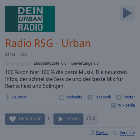
Backward
Skip
Forward
Mute
Current
Time
0:00
Radio RSG - Urban
/
Duration
-:-
dance
pop
Loaded
:
0.00%
Einschaltquote:
0.0
Bewertungen
:
0
Stream
100 % von hier. 100 % die beste Musik. Die neuesten
Type
LIVE
Infos, der schnellste Service und der beste Mix für
Seek to
Remscheid und Solingen.
live,
currently
Deutsch
Webseite
behind
live
LIVE
Remaining
Time
-
Gefällt mir
1
Hören
0
-:-
Playlist
Kontakte
1x