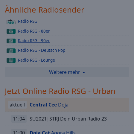
Playback
Ähnliche Radiosender
Rate
Radio RSG
Chapters
Radio RSG - 80er
Chapters
Radio RSG - 90er
Descriptions
Radio RSG - Deutsch Pop
descriptions
Radio RSG - Lounge
off
,
selected
Radio RSG - Love
Weitere mehr
Radio RSG - Rock
Subtitles
Jetzt Online Radio RSG - Urban
Radio RSG - Schlager
subtitles
settings
,
Radio RSG - Top40
opens
aktuell
Central Cee
Doja
Radio RSG - Dein Weihnachts Radio
subtitles
settings
Radio RSG - 2000er
11:04
SU2021|STRJ Dein Urban Radio 23
dialog
Radio RSG - Karnevals
subtitles
11:00
Doja Cat
Agora Hills