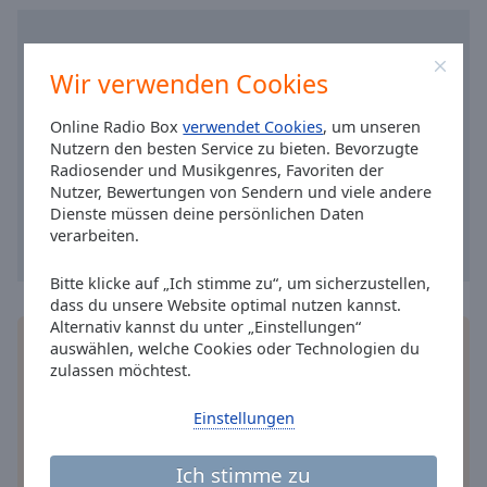
Reset
Done
Close
Modal
Wir verwenden Cookies
Dialog
End
Online Radio Box
verwendet Cookies
, um unseren
of
Nutzern den besten Service zu bieten. Bevorzugte
dialog
Radiosender und Musikgenres, Favoriten der
window.
Nutzer, Bewertungen von Sendern und viele andere
Dienste müssen deine persönlichen Daten
verarbeiten.
Bitte klicke auf „Ich stimme zu“, um sicherzustellen,
dass du unsere Website optimal nutzen kannst.
Alternativ kannst du unter „Einstellungen“
Installieren Sie gratis
Gratisapp
auf Ihrem
auswählen, welche Cookies oder Technologien du
Smartphone die Online Radio Box-App und hören
zulassen möchtest.
Sie Ihr Lieblingsradio online an, wo Sie immer
wollen.
Einstellungen
Ich stimme zu