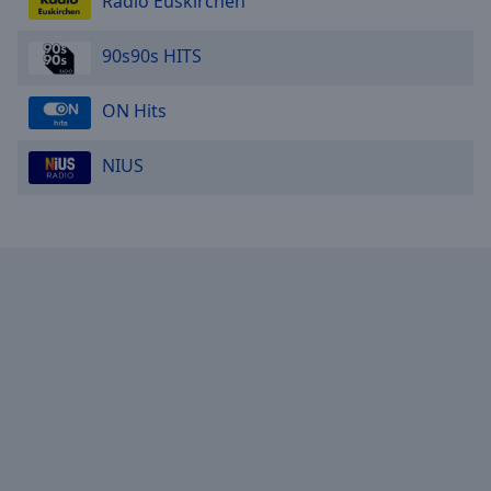
Radio Euskirchen
90s90s HITS
ON Hits
NIUS