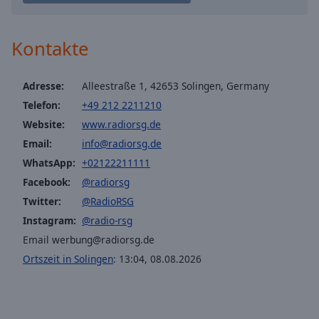
Caption
Area
Background
Kontakte
Color
Adresse:
Alleestraße 1, 42653 Solingen, Germany
Opacity
Telefon:
+49 212 2211210
Website:
www.radiorsg.de
Font
Email:
info@radiorsg.de
Size
WhatsApp:
+02122211111
Facebook:
@radiorsg
Text
Twitter:
@RadioRSG
Edge
Style
Instagram:
@radio-rsg
Email werbung@radiorsg.de
Ortszeit in Solingen
:
13:04
,
08.08.2026
Font
Family