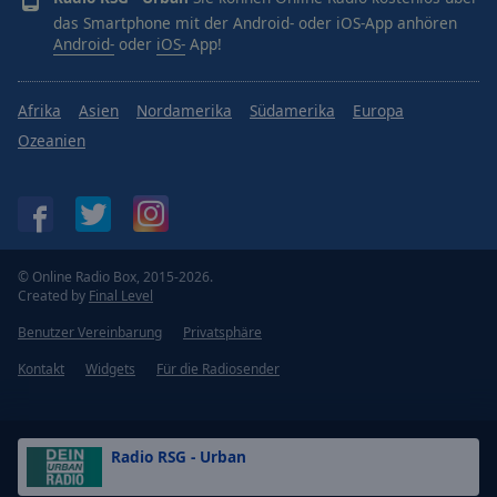
das Smartphone mit der Android- oder iOS-App anhören
Android-
oder
iOS-
App!
Afrika
Asien
Nordamerika
Südamerika
Europa
Ozeanien
© Online Radio Box, 2015-2026.
Created by
Final Level
Benutzer Vereinbarung
Privatsphäre
Kontakt
Widgets
Für die Radiosender
Radio RSG - Urban