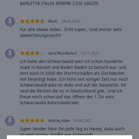
Reset
BARLETTA ITALIA SEMPRE COSI GRAZIE
Done
Close
Modal
Ilka K.
18.03.2022
Dialog
Für alle etwas dabei.. Echt super.. Und immer sehr
End
abwechslungsreich!!
of
dialog
window.
Gerd Wunderlich
19.11.2021
Ich liebe den Schwarzwald weil ich schon hunderte
male in Rastatt und Baden Baden zu besuch war und
dort auch in 2000 die Sturmschäden als Dachdecker
mit beseitigt habe. Ich höre seit einiger Zeit nur noch
Schwarzwaldradio im Auto und auf der Baustelle. Ihr
seid die Besten die es in Deutschland gibt. Und ich
freue mich schon auf das öffnen der 1.Tür vom
Schwarzwald Advenskalender
Andrzej Kilan
14.06.2021
Super Sender höre ihn jede tag zu Hause, Auto auch
so weit prima. Grüße aus Gütersloh