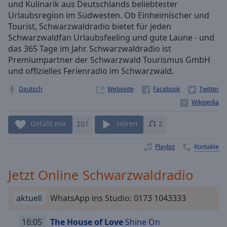
und Kulinarik aus Deutschlands beliebtester
Playback
Urlaubsregion im Südwesten. Ob Einheimischer und
Rate
Tourist, Schwarzwaldradio bietet für jeden
Chapters
Schwarzwaldfan Urlaubsfeeling und gute Laune - und
das 365 Tage im Jahr. Schwarzwaldradio ist
Chapters
Premiumpartner der Schwarzwald Tourismus GmbH
und offizielles Ferienradio im Schwarzwald.
Descriptions
Deutsch
Webseite
descriptions
off
,
selected
Gefällt mir
207
Hören
2
Subtitles
Playlist
Kontakte
subtitles
settings
,
Jetzt Online Schwarzwaldradio
opens
subtitles
aktuell
WhatsApp ins Studio: 0173 1043333
settings
dialog
subtitles
16:05
The House of Love
Shine On