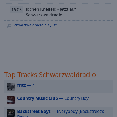
off
,
selected
Jochen Kneifeld - jetzt auf
16:05
Schwarzwaldradio
Audio
Track
Schwarzwaldradio playlist
Picture-
in-
Picture
Fullscreen
This
is
a
modal
Top Tracks Schwarzwaldradio
window.
fritz
— ?
Beginning
of
Country Music Club
— Country Boy
dialog
window.
Escape
Backstreet Boys
— Everybody (Backstreet's
will
Back)