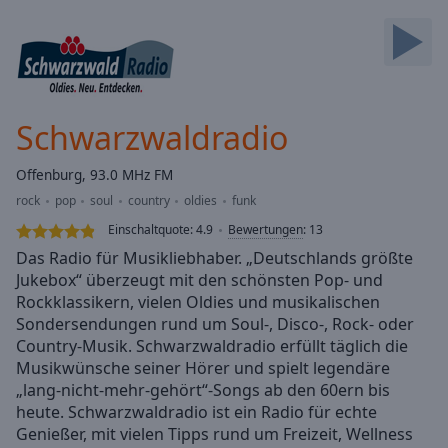
Backward
Skip
Forward
Mute
Current
Time
0:00
Schwarzwaldradio
/
Duration
-:-
Offenburg, 93.0 MHz FM
Loaded
:
rock
pop
soul
country
oldies
funk
0.00%
Stream
Einschaltquote:
4.9
Bewertungen
:
13
Type
LIVE
Das Radio für Musikliebhaber. „Deutschlands größte
Seek to
Jukebox“ überzeugt mit den schönsten Pop- und
live,
Rockklassikern, vielen Oldies und musikalischen
currently
behind
Sondersendungen rund um Soul-, Disco-, Rock- oder
live
LIVE
Country-Musik. Schwarzwaldradio erfüllt täglich die
Remaining
Musikwünsche seiner Hörer und spielt legendäre
Time
-
„lang-nicht-mehr-gehört“-Songs ab den 60ern bis
-:-
heute. Schwarzwaldradio ist ein Radio für echte
Genießer, mit vielen Tipps rund um Freizeit, Wellness
1x