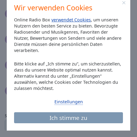
Wir verwenden Cookies
Arnold Braun
23.05.2021
Online Radio Box
verwendet Cookies
, um unseren
super Sender, höre ihn jeden Tag
Nutzern den besten Service zu bieten. Bevorzugte
Radiosender und Musikgenres, Favoriten der
Nutzer, Bewertungen von Sendern und viele andere
Juergen Krieger
21.03.2021
Dienste müssen deine persönlichen Daten
Immer wieder schön zu hören
verarbeiten.
Bitte klicke auf „Ich stimme zu“, um sicherzustellen,
Maik Borgolte
14.08.2020
dass du unsere Website optimal nutzen kannst.
Super Sender, der stets gute Laune macht!
Alternativ kannst du unter „Einstellungen“
auswählen, welche Cookies oder Technologien du
zulassen möchtest.
Beate Meerbote
28.06.2020
Super Sender
Einstellungen
Seite:
Ich stimme zu
1
2
← vorherige
der nächste →