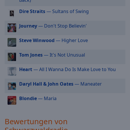
cancel
Dire Straits
— Sultans of Swing
and
close
the
Journey
— Don't Stop Believin'
window.
Steve Winwood
— Higher Love
Text
Color
Tom Jones
— It's Not Unusual
Opacity
Heart
— All I Wanna Do Is Make Love to You
Daryl Hall & John Oates
— Maneater
Text
Background
Color
Blondie
— Maria
Opacity
Bewertungen von
Schwarzwaldradio