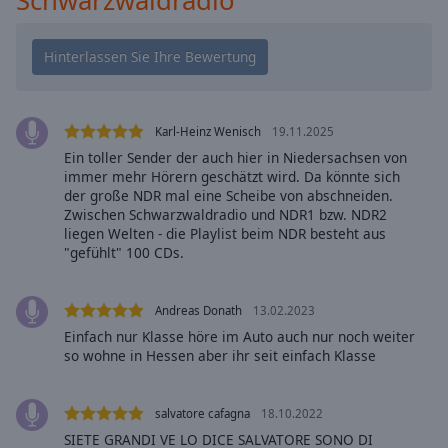
Caption
Area
Background
Color
Opacity
Karl-Heinz Wenisch
19.11.2025
Ein toller Sender der auch hier in Niedersachsen von
immer mehr Hörern geschätzt wird. Da könnte sich
Font
der große NDR mal eine Scheibe von abschneiden.
Size
Zwischen Schwarzwaldradio und NDR1 bzw. NDR2
liegen Welten - die Playlist beim NDR besteht aus
"gefühlt" 100 CDs.
Text
Edge
Style
Andreas Donath
13.02.2023
Einfach nur Klasse höre im Auto auch nur noch weiter
so wohne in Hessen aber ihr seit einfach Klasse
Font
Family
salvatore cafagna
18.10.2022
SIETE GRANDI VE LO DICE SALVATORE SONO DI