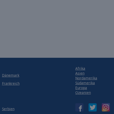
Afrika
Asien
Dänemark
Nordamerika
Südamerika
Frankreich
Europa
Ozeanien
Serbien