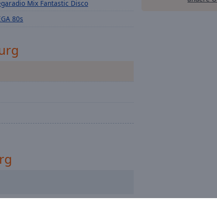
garadio Mix Fantastic Disco
GA 80s
urg
rg