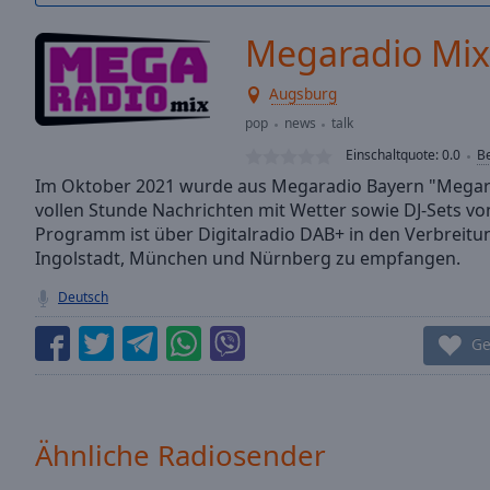
/
Duration
-:-
Megaradio Mi
Loaded
:
0.00%
Augsburg
0:00
pop
news
talk
Stream
Type
LIVE
Einschaltquote:
0.0
B
Seek to
Im Oktober 2021 wurde aus Megaradio Bayern "Megara
live,
vollen Stunde Nachrichten mit Wetter sowie DJ-Sets vo
currently
behind
Programm ist über Digitalradio DAB+ in den Verbrei
live
LIVE
Ingolstadt, München und Nürnberg zu empfangen.
Remaining
Time
-
Deutsch
-:-
Ge
1x
Playback
Rate
Ähnliche Radiosender
Chapters