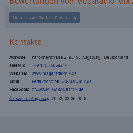
Bewertungen von Megaradio Mix
window.
Text
Color
Opacity
Kontakte
Text
Adresse:
Karolinenstraße 2, 86150 Augsburg , Deutschland
Background
Telefon:
+49 176 76668214
Color
Website:
www.megaradiomix.de
Email:
Redaktion@MEGARADIOmix.de
Opacity
Facebook:
@www.MEGARADIOmix.de
Ortszeit in Augsburg
:
20:52
,
08.06.2026
Caption
Area
Background
Color