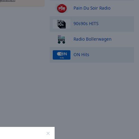
Pain Du Soir Radio
90s90s HITS
Radio Bollerwagen
ON Hits