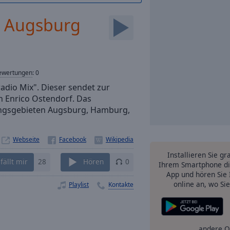
x Augsburg
ewertungen
:
0
dio Mix". Dieser sendet zur
n Enrico Ostendorf. Das
tungsgebieten Augsburg, Hamburg,
Webseite
Installieren Sie gr
fällt mir
28
Hören
0
Ihrem Smartphone di
App und hören Sie 
online an, wo Si
Playlist
Kontakte
andere O