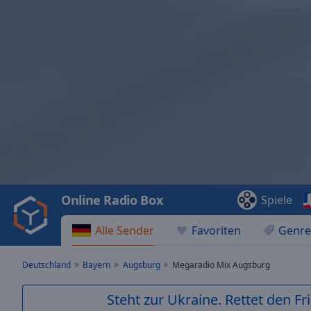
Video
Player
is
loading.
Play
Video
Online Radio Box
Spiele
Play
Skip
Alle Sender
Favoriten
Genre
Backward
Skip
Forward
Deutschland
Bayern
Augsburg
Megaradio Mix Augsburg
Mute
Current
Steht zur Ukraine. Rettet den Fr
Time
0:00