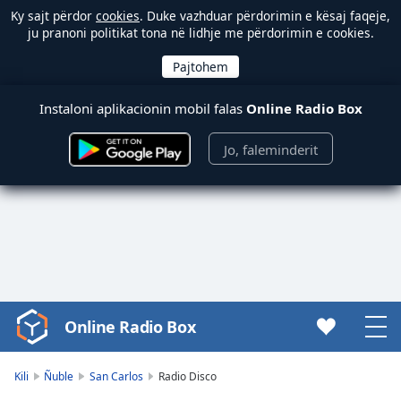
Ky sajt përdor
cookies
. Duke vazhduar përdorimin e kësaj faqeje,
ju pranoni politikat tona në lidhje me përdorimin e cookies.
Instaloni aplikacionin mobil falas
Online Radio Box
Jo, faleminderit
Online Radio Box
Video
Player
is
Kili
Ñuble
San Carlos
Radio Disco
loading.