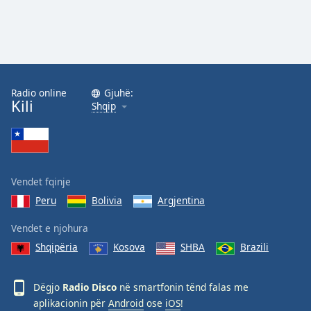
Radio online
Gjuhë:
Kili
Shqip
Vendet fqinje
Peru
Bolivia
Argjentina
Vendet e njohura
Shqipëria
Kosova
SHBA
Brazili
Dëgjo
Radio Disco
në smartfonin tënd falas me
aplikacionin për
Android
ose
iOS
!