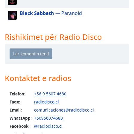
dialog
window.
Black Sabbath
— Paranoid
Escape
will
cancel
Rishikimet për Radio Disco
and
close
the
window.
Text
Kontaktet e radios
Color
Opacity
Telefon:
+56 9 5607 4680
Faqe:
radiodisco.cl
Email:
comunicaciones@radiodisco.cl
Text
Background
WhatsApp:
+56956074680
Color
Facebook:
@radiodisco.cl