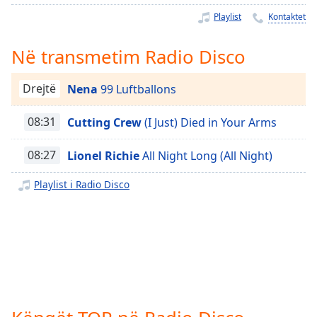
Time
-
Playlist
Kontaktet
-:-
1x
Në transmetim Radio Disco
Playback
Rate
Drejtë
Nena
99 Luftballons
Chapters
08:31
Cutting Crew
(I Just) Died in Your Arms
Chapters
08:27
Lionel Richie
All Night Long (All Night)
Descriptions
Playlist i Radio Disco
descriptions
off
,
selected
Subtitles
subtitles
settings
,
opens