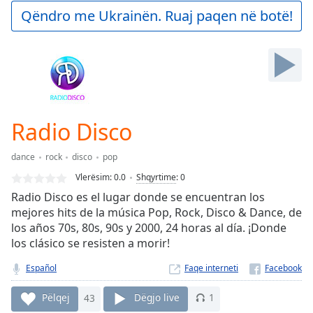
Play
Qëndro me Ukrainën. Ruaj paqen në botë!
Video
Play
Skip
Backward
Skip
Forward
Mute
Current
Radio Disco
Time
0:00
/
dance
rock
disco
pop
Duration
-:-
Vlerësim:
0.0
Shqyrtime
:
0
Loaded
:
Radio Disco es el lugar donde se encuentran los
0.00%
mejores hits de la música Pop, Rock, Disco & Dance, de
Stream
los años 70s, 80s, 90s y 2000, 24 horas al día. ¡Donde
Type
LIVE
los clásico se resisten a morir!
Seek to
live,
currently
Español
Faqe interneti
behind
live
LIVE
Pëlqej
43
Dëgjo live
1
Remaining