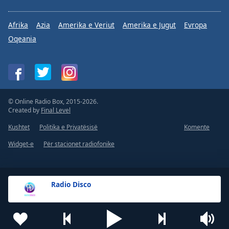
Afrika
Azia
Amerika e Veriut
Amerika e Jugut
Evropa
Oqeania
© Online Radio Box, 2015-2026.
Created by
Final Level
Kushtet
Politika e Privatësisë
Komente
Widget-e
Për stacionet radiofonike
Radio Disco