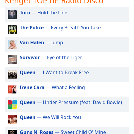
Këngët TOP në Radio Disco
subtitles
settings
Toto
— Hold the Line
dialog
subtitles
off
,
The Police
— Every Breath You Take
selected
Van Halen
— Jump
Audio
Track
Survivor
— Eye of the Tiger
Picture-
in-
Picture
Queen
— I Want to Break Free
Fullscreen
This
Irene Cara
— What a Feeling
is
a
Queen
— Under Pressure (feat. David Bowie)
modal
window.
Queen
— We Will Rock You
Beginning
of
Guns N' Roses
— Sweet Child O' Mine