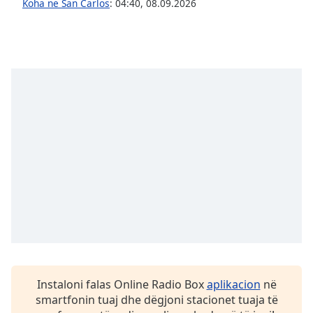
Koha në San Carlos
:
04:40
,
08.09.2026
Opacity
Caption
Area
Background
Color
Opacity
Font
Size
Text
Edge
Style
Instaloni falas Online Radio Box
aplikacion
në
smartfonin tuaj dhe dëgjoni stacionet tuaja të
Font