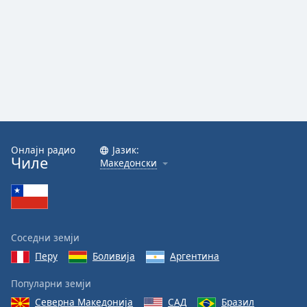
Онлајн радио
Јазик:
Чиле
Македонски
Соседни земји
Перу
Боливија
Аргентина
Популарни земји
Северна Македонија
САД
Бразил