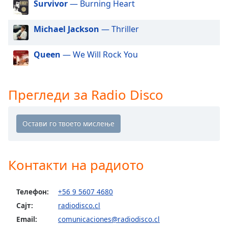
Beginning
Survivor
— Burning Heart
of
dialog
Michael Jackson
— Thriller
window.
Escape
Queen
— We Will Rock You
will
cancel
and
close
Прегледи за Radio Disco
the
window.
Text
Color
Контакти на радиото
Opacity
Телефон:
+56 9 5607 4680
Сајт:
radiodisco.cl
Text
Background
Email:
comunicaciones@radiodisco.cl