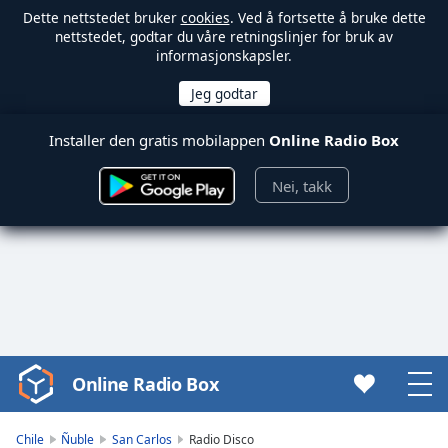
Dette nettstedet bruker
cookies
. Ved å fortsette å bruke dette
nettstedet, godtar du våre retningslinjer for bruk av
informasjonskapsler.
Installer den gratis mobilappen
Online Radio Box
Nei, takk
Online Radio Box
Video
Player
is
Chile
Ñuble
San Carlos
Radio Disco