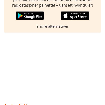
Font
radiostasjoner på nettet – uansett hvor du er!
Family
Reset
andre alternativer
Done
Close
Modal
Dialog
End
of
dialog
window.