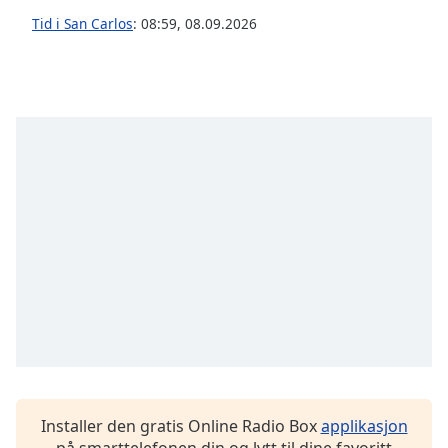
Tid i San Carlos
:
08:59
,
08.09.2026
Opacity
Caption
Area
Background
Color
Opacity
Font
Size
Text
Edge
Style
Installer den gratis Online Radio Box
applikasjon
på smarttelefonen din og lytt til dine favoritt