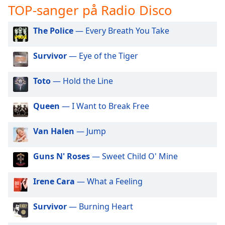
opens
TOP-sanger på Radio Disco
subtitles
settings
The Police
— Every Breath You Take
dialog
subtitles
off
,
Survivor
— Eye of the Tiger
selected
Toto
— Hold the Line
Audio
Track
Queen
— I Want to Break Free
Picture-
in-
Picture
Van Halen
— Jump
Fullscreen
This
Guns N' Roses
— Sweet Child O' Mine
is
a
Irene Cara
— What a Feeling
modal
window.
Survivor
— Burning Heart
Beginning