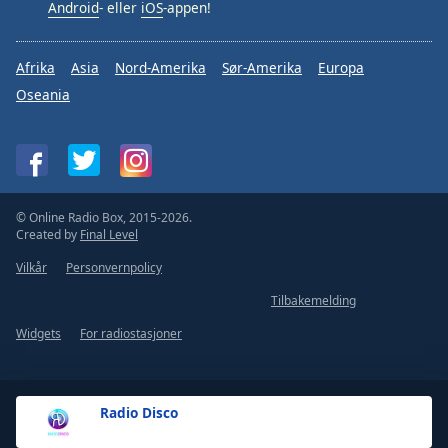
Android
- eller
iOS
-appen!
Afrika
Asia
Nord-Amerika
Sør-Amerika
Europa
Oseania
© Online Radio Box, 2015-2026.
Created by
Final Level
Vilkår
Personvernpolicy
Tilbakemelding
Widgets
For radiostasjoner
Radio Disco