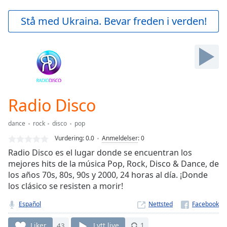
loading.
Play
Stå med Ukraina. Bevar freden i verden!
Video
Play
Skip
Backward
Skip
Forward
Mute
Current
Radio Disco
Time
0:00
/
dance
rock
disco
pop
Duration
-:-
Vurdering:
0.0
Anmeldelser
:
0
Loaded
:
Radio Disco es el lugar donde se encuentran los
0.00%
mejores hits de la música Pop, Rock, Disco & Dance, de
Stream
los años 70s, 80s, 90s y 2000, 24 horas al día. ¡Donde
Type
LIVE
los clásico se resisten a morir!
Seek to
live,
currently
Español
Nettsted
behind
live
LIVE
Liker
43
Lytt live
1