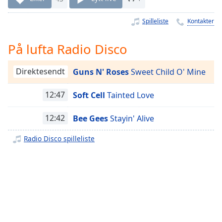
Remaining
Time
-
Spilleliste
Kontakter
-:-
1x
På lufta Radio Disco
Playback
Rate
Direktesendt
Guns N' Roses
Sweet Child O' Mine
Chapters
12:47
Soft Cell
Tainted Love
Chapters
12:42
Bee Gees
Stayin' Alive
Descriptions
Radio Disco spilleliste
descriptions
off
,
selected
Subtitles
subtitles
settings
,