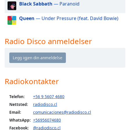
of
Black Sabbath
— Paranoid
dialog
window.
Queen
— Under Pressure (feat. David Bowie)
Escape
will
cancel
Radio Disco anmeldelser
and
close
the
window.
Text
Radiokontakter
Color
Opacity
Telefon:
+56 9 5607 4680
Nettsted:
radiodisco.cl
Email:
comunicaciones@radiodisco.cl
Text
Background
WhatsApp:
+56956074680
Color
Facebook:
@radiodisco.cl