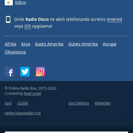
Kıbrıs
Dinle
Radio Disco
ile akıllı telefonunda ücretsiz
Android
veya
iOS
uygulama!
Afrika
Asya
Kuzey Amerika
Güney Amerika
Avrupa
Okyanusya
© Online Radio Box, 2015-2026.
Created by
Final Level
Şart
Gizlilik
Geri bildirim
Widgetler
radyo istasyonları için