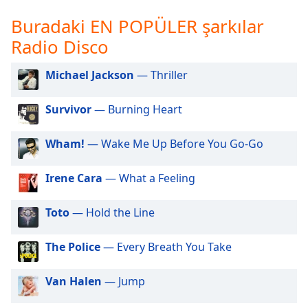
opens
subtitles
Buradaki EN POPÜLER şarkılar
settings
Radio Disco
dialog
subtitles
Michael Jackson
— Thriller
off
,
selected
Survivor
— Burning Heart
Audio
Track
Wham!
— Wake Me Up Before You Go-Go
Picture-
in-
Irene Cara
— What a Feeling
Picture
Fullscreen
This
Toto
— Hold the Line
is
a
The Police
— Every Breath You Take
modal
window.
Van Halen
— Jump
Beginning