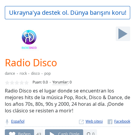
loading.
Play
Ukrayna'ya destek ol. Dünya barışını koru!
Video
Play
Skip
Backward
Skip
Forward
Mute
Current
Radio Disco
Time
0:00
/
dance
rock
disco
pop
Duration
-:-
Puan:
0.0
Yorumlar
:
0
Loaded
:
Radio Disco es el lugar donde se encuentran los
0.00%
mejores hits de la música Pop, Rock, Disco & Dance, de
Stream
los años 70s, 80s, 90s y 2000, 24 horas al día. ¡Donde
Type
LIVE
los clásico se resisten a morir!
Seek to
live,
currently
Español
Web sitesi
behind
live
LIVE
Beğen
43
Canlı Dinle
0