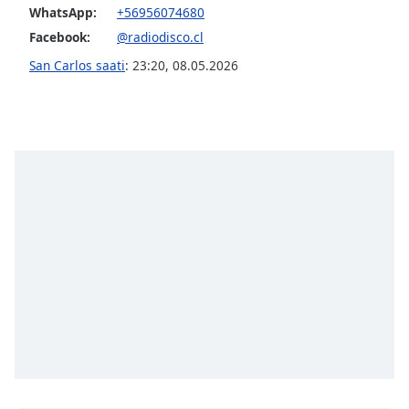
WhatsApp:
+56956074680
Facebook:
@radiodisco.cl
Opacity
San Carlos saati
:
23:20
,
08.05.2026
Caption
Area
Background
Color
Opacity
Font
Size
Text
Edge
Style