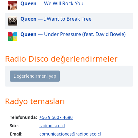
of
Queen
— We Will Rock You
dialog
window.
Queen
— I Want to Break Free
Escape
will
Queen
— Under Pressure (feat. David Bowie)
cancel
and
close
Radio Disco değerlendirmeler
the
window.
Text
Color
Radyo temasları
Opacity
Telefonunda:
+56 9 5607 4680
Text
Site:
radiodisco.cl
Background
Color
Email:
comunicaciones@radiodisco.cl