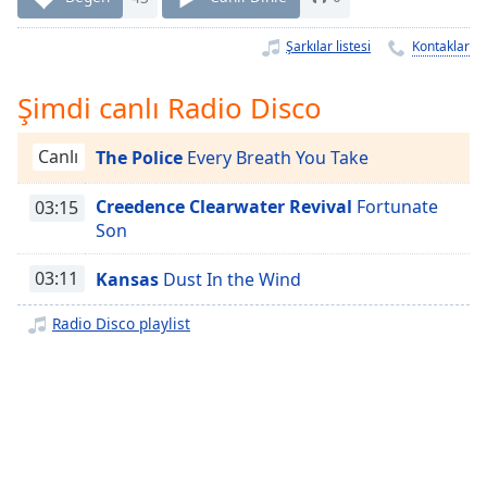
Remaining
Time
-
Şarkılar listesi
Kontaklar
-:-
1x
Şimdi canlı Radio Disco
Playback
Rate
Canlı
The Police
Every Breath You Take
Chapters
Creedence Clearwater Revival
Fortunate
03:15
Chapters
Son
Descriptions
03:11
Kansas
Dust In the Wind
descriptions
Radio Disco playlist
off
,
selected
Subtitles
subtitles
settings
,