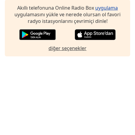
Font
Akıllı telefonuna Online Radio Box
uygulama
Family
uygulamasını yükle ve nerede olursan ol favori
radyo istasyonlarını çevrimiçi dinle!
Reset
Done
Close
diğer seçenekler
Modal
Dialog
End
of
dialog
window.