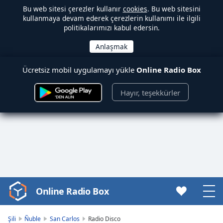
Bu web sitesi çerezler kullanır
cookies
. Bu web sitesini
kullanmaya devam ederek çerezlerin kullanımı ile ilgili
politikalarımızı kabul edersin.
Ücretsiz mobil uygulamayı yükle
Online Radio Box
Hayır, teşekkürler
Online Radio Box
Video
Player
is
Şili
Ñuble
San Carlos
Radio Disco