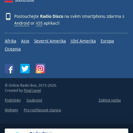
Poslouchejte
Radio Disco
na svém smartphonu zdarma s
Android
or
iOS
aplikací!
Afrika
Asie
Severní Amerika
Jižní Amerika
Evropa
Oceania
© Online Radio Box, 2015-2026.
Created by
Final Level
Podmínky
Soukromí
Zpětná vazba
Widgety
Pro rozhlasové stanice