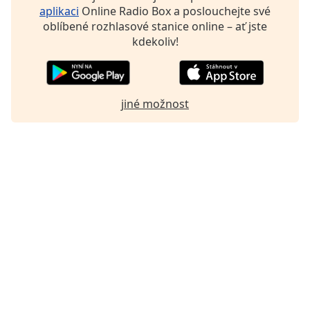
aplikaci
Online Radio Box a poslouchejte své
Font
oblíbené rozhlasové stanice online – ať jste
Family
kdekoliv!
Reset
Done
jiné možnost
Close
Modal
Dialog
End
of
dialog
window.