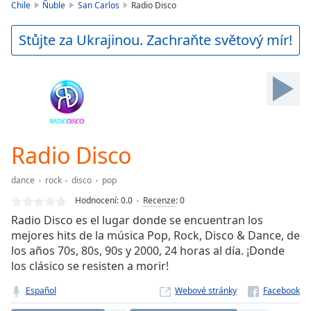
is
Chile
Ñuble
San Carlos
Radio Disco
loading.
Play
Stůjte za Ukrajinou. Zachraňte světový mír!
Video
Play
Skip
Backward
Skip
Forward
Mute
Current
Radio Disco
Time
0:00
/
dance
rock
disco
pop
Duration
-:-
Hodnocení:
0.0
Recenze
:
0
Loaded
:
Radio Disco es el lugar donde se encuentran los
0.00%
mejores hits de la música Pop, Rock, Disco & Dance, de
Stream
los años 70s, 80s, 90s y 2000, 24 horas al día. ¡Donde
Type
LIVE
los clásico se resisten a morir!
Seek to
live,
currently
Español
Webové stránky
behind
live
LIVE