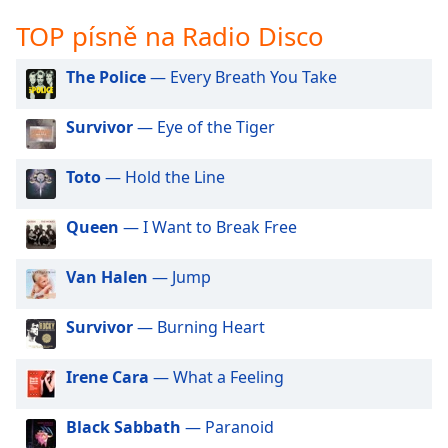
opens
TOP písně na Radio Disco
subtitles
settings
The Police
— Every Breath You Take
dialog
subtitles
off
,
Survivor
— Eye of the Tiger
selected
Toto
— Hold the Line
Audio
Track
Queen
— I Want to Break Free
Picture-
in-
Picture
Van Halen
— Jump
Fullscreen
This
Survivor
— Burning Heart
is
a
Irene Cara
— What a Feeling
modal
window.
Black Sabbath
— Paranoid