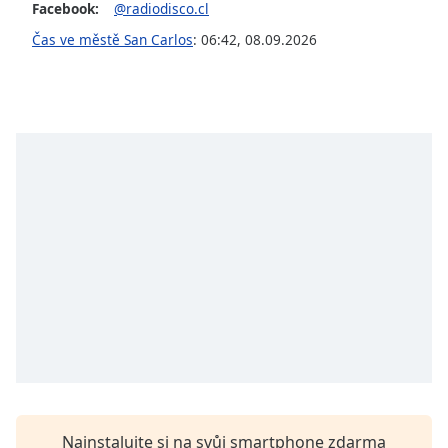
Color
Facebook:
@radiodisco.cl
Čas ve městě San Carlos
:
06:42
,
08.09.2026
Opacity
Caption
Area
Background
Color
Opacity
Font
Size
Text
Edge
Style
Nainstalujte si na svůj smartphone zdarma