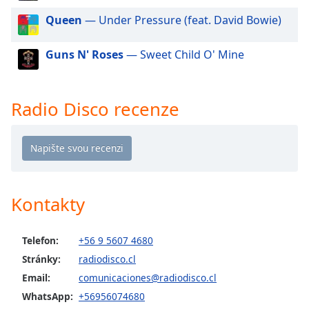
Beginning
of
Queen
— Under Pressure (feat. David Bowie)
dialog
window.
Guns N' Roses
— Sweet Child O' Mine
Escape
will
cancel
Radio Disco recenze
and
close
the
window.
Text
Kontakty
Color
Opacity
Telefon:
+56 9 5607 4680
Stránky:
radiodisco.cl
Email:
comunicaciones@radiodisco.cl
Text
Background
WhatsApp:
+56956074680