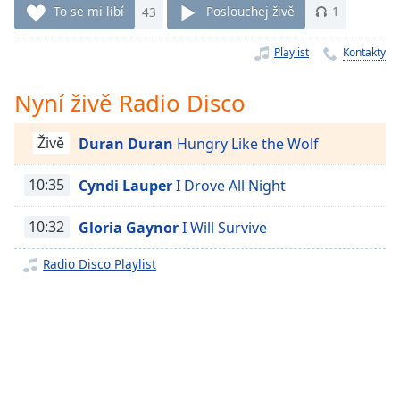
To se mi líbí
43
Poslouchej živě
1
Remaining
Time
-
Playlist
Kontakty
-:-
1x
Nyní živě Radio Disco
Playback
Rate
Živě
Duran Duran
Hungry Like the Wolf
Chapters
10:35
Cyndi Lauper
I Drove All Night
Chapters
10:32
Gloria Gaynor
I Will Survive
Descriptions
Radio Disco Playlist
descriptions
off
,
selected
Subtitles
subtitles
settings
,