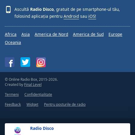
Ascultă
Radio Disco
, gratuit de pe smartphone-ul tău,
folosind aplicația pentru
Android
sau
iOS!
Africa
Asia
America de Nord
America de Sud
Europe
Oceania
© Online Radio Box, 2015-2026.
Created by
Final Level
Termeni
Confidențialitate
Feedback
Widget
Pentru posturile de radio
Radio Disco