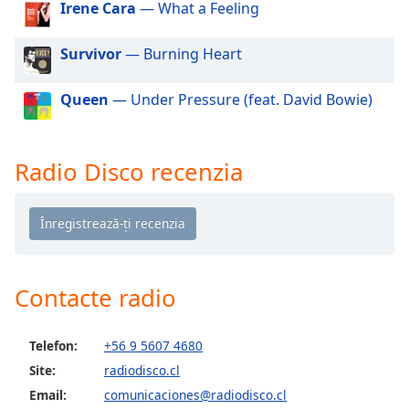
of
Irene Cara
— What a Feeling
dialog
window.
Survivor
— Burning Heart
Escape
will
Queen
— Under Pressure (feat. David Bowie)
cancel
and
close
Radio Disco recenzia
the
window.
Text
Color
Contacte radio
Opacity
Telefon:
+56 9 5607 4680
Text
Site:
radiodisco.cl
Background
Email:
comunicaciones@radiodisco.cl
Color