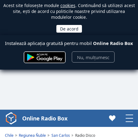
Acest site folosește module
cookies
. Continuând să utilizezi acest
site, ești de acord cu politicile noastre privind utilizarea
modulelor cookie.
Instalează aplicația gratuită pentru mobil
Online Radio Box
Nu, mulțumesc
Online Radio Box
Video
Player
is
Chile
Regiunea Ñuble
San Carlos
Radio Disco