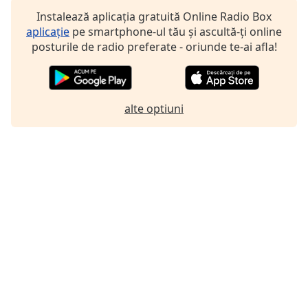
Font
Instalează aplicația gratuită Online Radio Box
Family
aplicație
pe smartphone-ul tău și ascultă-ți online
posturile de radio preferate - oriunde te-ai afla!
Reset
Done
Close
alte optiuni
Modal
Dialog
End
of
dialog
window.