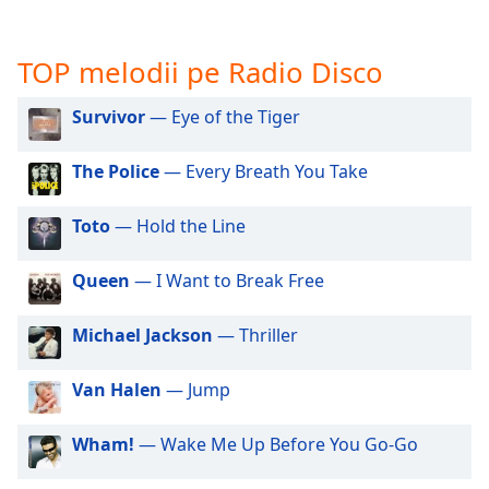
opens
subtitles
settings
TOP melodii pe Radio Disco
dialog
subtitles
Survivor
— Eye of the Tiger
off
,
selected
The Police
— Every Breath You Take
Audio
Track
Toto
— Hold the Line
Picture-
in-
Queen
— I Want to Break Free
Picture
Fullscreen
This
Michael Jackson
— Thriller
is
a
Van Halen
— Jump
modal
window.
Wham!
— Wake Me Up Before You Go-Go
Beginning