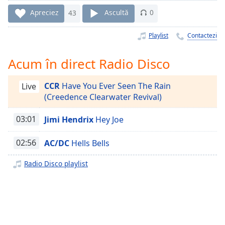
Remaining
Time
-
Apreciez
43
Ascultă
0
-:-
Playlist
Contactezi
1x
Playback
Acum în direct Radio Disco
Rate
CCR
Have You Ever Seen The Rain
Chapters
Live
(Creedence Clearwater Revival)
Chapters
03:01
Jimi Hendrix
Hey Joe
Descriptions
descriptions
02:56
AC/DC
Hells Bells
off
,
Radio Disco playlist
selected
Subtitles
subtitles
settings
,