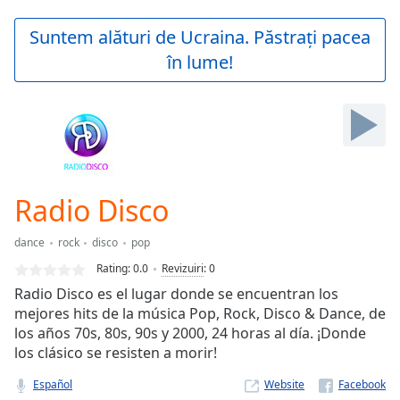
loading.
Play
Suntem alături de Ucraina. Păstrați pacea
Video
în lume!
Play
Skip
Backward
Skip
Forward
Mute
Current
Time
0:00
Radio Disco
/
Duration
-:-
dance
rock
disco
pop
Loaded
:
0.00%
Rating:
0.0
Revizuiri
:
0
Stream
Radio Disco es el lugar donde se encuentran los
Type
LIVE
mejores hits de la música Pop, Rock, Disco & Dance, de
Seek to
los años 70s, 80s, 90s y 2000, 24 horas al día. ¡Donde
live,
los clásico se resisten a morir!
currently
behind
live
LIVE
Español
Website