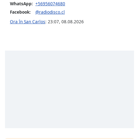
WhatsApp:
+56956074680
Facebook:
@radiodisco.cl
Opacity
Ora în San Carlos
:
23:07
,
08.08.2026
Caption
Area
Background
Color
Opacity
Font
Size
Text
Edge
Style