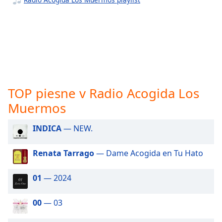
opens
subtitles
settings
dialog
subtitles
off
,
selected
Audio
TOP piesne v Radio Acogida Los
Track
Muermos
Picture-
in-
Picture
INDICA
— NEW.
Fullscreen
This
Renata Tarrago
— Dame Acogida en Tu Hato
is
a
01
— 2024
modal
window.
00
— 03
Beginning