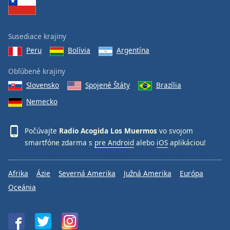
Susediace krajiny
Peru
Bolívia
Argentína
Obľúbené krajiny
Slovensko
Spojené Štáty
Brazília
Nemecko
Počúvajte
Radio Acogida Los Muermos
vo svojom
smartfóne zdarma s
pre Android
alebo
iOS
aplikáciou!
Afrika
Ázie
Severná Amerika
Južná Amerika
Európa
Oceánia