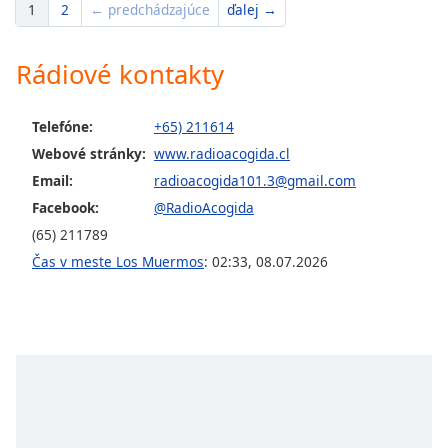
1
2
← predchádzajúce
ďalej →
Rádiové kontakty
Telefóne:
+65) 211614
Webové stránky:
www.radioacogida.cl
Email:
radioacogida101.3@gmail.com
Facebook:
@RadioAcogida
(65) 211789
Čas v meste Los Muermos
:
02:33
,
08.07.2026