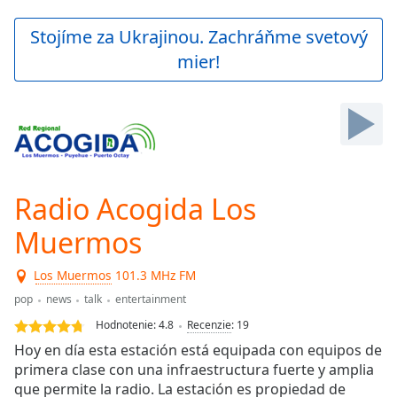
loading.
Play
Stojíme za Ukrajinou. Zachráňme svetový
Video
mier!
Play
Skip
Backward
Skip
Forward
Mute
Current
Time
0:00
Radio Acogida Los
/
Duration
-:-
Muermos
Loaded
:
0.00%
Los Muermos
101.3 MHz FM
Stream
pop
news
talk
entertainment
Type
LIVE
Hodnotenie:
4.8
Recenzie
:
19
Seek to
live,
Hoy en día esta estación está equipada con equipos de
currently
primera clase con una infraestructura fuerte y amplia
behind
live
LIVE
que permite la radio. La estación es propiedad de