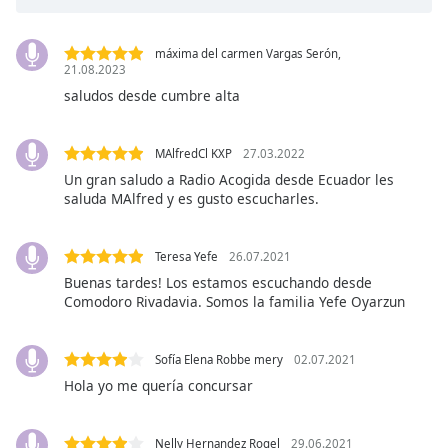
Opacity
máxima del carmen Vargas Serón,
21.08.2023
saludos desde cumbre alta
Caption
Area
Background
MAlfredCl KXP
27.03.2022
Color
Un gran saludo a Radio Acogida desde Ecuador les
saluda MAlfred y es gusto escucharles.
Opacity
Teresa Yefe
26.07.2021
Font
Buenas tardes! Los estamos escuchando desde
Comodoro Rivadavia. Somos la familia Yefe Oyarzun
Size
Sofía Elena Robbe mery
02.07.2021
Text
Edge
Hola yo me quería concursar
Style
Nelly Hernandez Rogel
29.06.2021