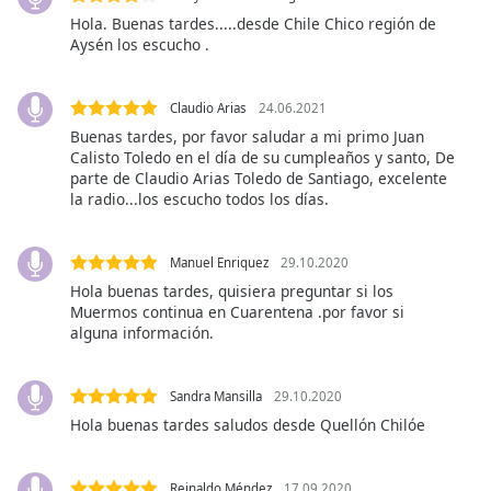
Font
Hola. Buenas tardes.....desde Chile Chico región de
Family
Aysén los escucho .
Claudio Arias
24.06.2021
Reset
Done
Buenas tardes, por favor saludar a mi primo Juan
Calisto Toledo en el día de su cumpleaños y santo, De
Close
Modal
parte de Claudio Arias Toledo de Santiago, excelente
Dialog
la radio...los escucho todos los días.
End
of
dialog
Manuel Enriquez
29.10.2020
window.
Hola buenas tardes, quisiera preguntar si los
Muermos continua en Cuarentena .por favor si
alguna información.
Sandra Mansilla
29.10.2020
Hola buenas tardes saludos desde Quellón Chilóe
Reinaldo Méndez
17.09.2020