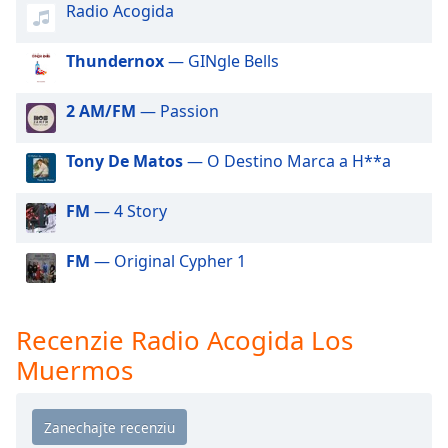
of
Radio Acogida
dialog
window.
Thundernox
— GINgle Bells
Escape
will
2 AM/FM
— Passion
cancel
and
Tony De Matos
— O Destino Marca a H**a
close
the
window.
FM
— 4 Story
Text
FM
— Original Cypher 1
Color
Opacity
Recenzie Radio Acogida Los
Muermos
Text
Background
Color