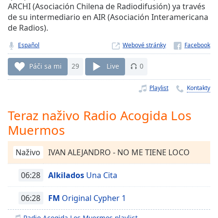
Remaining
ARCHI (Asociación Chilena de Radiodifusión) ya través
Time
-
de su intermediario en AIR (Asociación Interamericana
-:-
de Radios).
1x
Español
Webové stránky
Playback
Rate
Páči sa mi
29
Live
0
Chapters
Playlist
Kontakty
Chapters
Teraz naživo Radio Acogida Los
Descriptions
Muermos
descriptions
off
,
Naživo
IVAN ALEJANDRO - NO ME TIENE LOCO
selected
06:28
Alkilados
Una Cita
Subtitles
subtitles
06:28
FM
Original Cypher 1
settings
,
Radio Acogida Los Muermos playlist