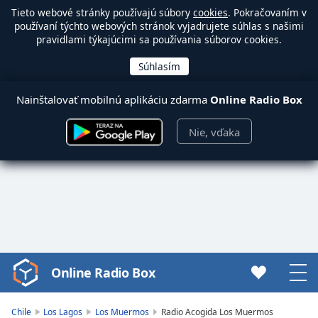
Tieto webové stránky používajú súbory
cookies
. Pokračovaním v
používaní týchto webových stránok vyjadrujete súhlas s našimi
pravidlami týkajúcimi sa používania súborov cookies.
Nainštalovať mobilnú aplikáciu zdarma
Online Radio Box
Nie, vďaka
Online Radio Box
Video
Player
is
Chile
Los Lagos
Los Muermos
Radio Acogida Los Muermos