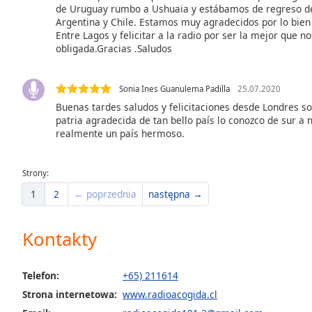
de Uruguay rumbo a Ushuaia y estábamos de regreso de
Dialog
Argentina y Chile. Estamos muy agradecidos por lo bien
End
Entre Lagos y felicitar a la radio por ser la mejor que n
of
obligada.Gracias .Saludos
dialog
window.
Sonia Ines Guanulema Padilla
25.07.2020
Buenas tardes saludos y felicitaciones desde Londres s
patria agradecida de tan bello país lo conozco de sur a 
realmente un país hermoso.
Strony:
1
2
← poprzednia
następna →
Kontakty
Telefon:
+65) 211614
Strona internetowa:
www.radioacogida.cl