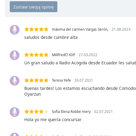
the
window.
Text
máxima del carmen Vargas Serón,
21.08.2023
Color
saludos desde cumbre alta
Opacity
MAlfredCl KXP
27.03.2022
Un gran saludo a Radio Acogida desde Ecuador les salud
Text
Background
Teresa Yefe
26.07.2021
Color
Buenas tardes! Los estamos escuchando desde Comodoro
Oyarzun
Opacity
Sofía Elena Robbe mery
02.07.2021
Caption
Hola yo me quería concursar
Area
Background