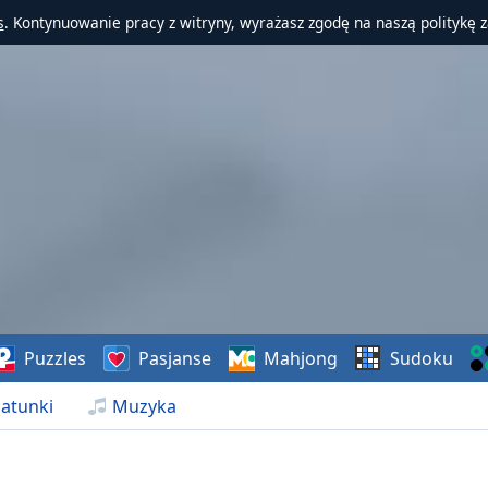
s
. Kontynuowanie pracy z witryny, wyrażasz zgodę na naszą politykę 
Puzzles
Pasjanse
Mahjong
Sudoku
atunki
Muzyka