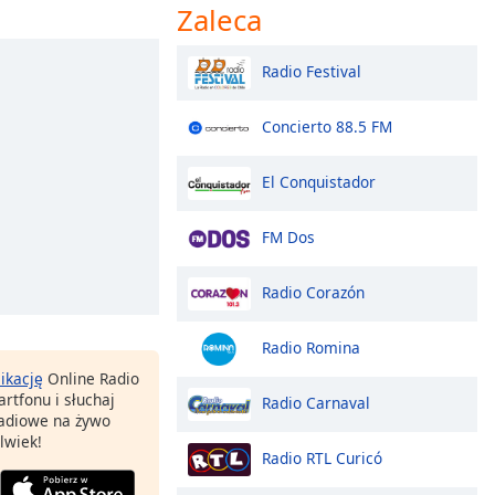
Zaleca
Radio Festival
Concierto 88.5 FM
El Conquistador
FM Dos
Radio Corazón
Radio Romina
likację
Online Radio
rtfonu i słuchaj
Radio Carnaval
 radiowe na żywo
lwiek!
Radio RTL Curicó