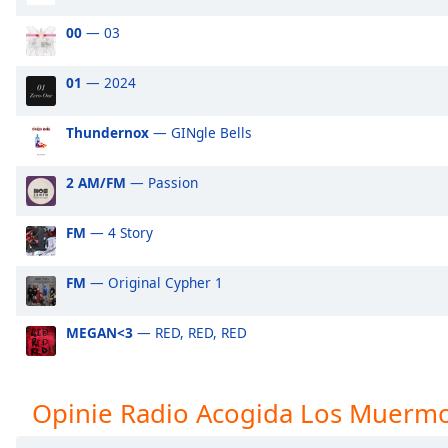
Audio
Track
00
— 03
Picture-
in-
01
— 2024
Picture
Fullscreen
Thundernox
— GINgle Bells
This
is
a
2 AM/FM
— Passion
modal
window.
FM
— 4 Story
Beginning
FM
— Original Cypher 1
of
dialog
MEGAN<3
— RED, RED, RED
window.
Escape
will
cancel
Opinie Radio Acogida Los Muerm
and
close