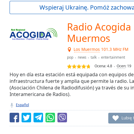
Current
Wspieraj Ukrainę. Pomóż zachować
Time
0:00
/
Duration
-:-
Radio Acogida
Loaded
:
0.00%
Muermos
0:00
Stream
Los Muermos
101.3 MHz FM
Type
LIVE
pop
news
talk
entertainment
Seek to
Ocena:
4.8
Ocen
:
19
live,
currently
Hoy en día esta estación está equipada con equipos de
behind
live
LIVE
infraestructura fuerte y amplia que permite la radio. 
Remaining
(Asociación Chilena de Radiodifusión) ya través de su i
Time
-
Interamericana de Radios).
-:-
Español
1x
Lubię 
Playback
Rate