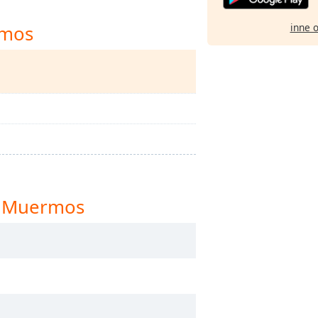
rmos
inne 
s Muermos