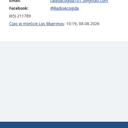
Email:
radioacogida101.3@gmail.com
Facebook:
@RadioAcogida
(65) 211789
Czas w mieście Los Muermos
:
10:19
,
08.08.2026