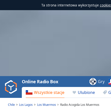
Ta strona internetowa wykorzystuje
cookie
Video
Player
is
loading.
Play
Video
Online Radio Box
Gry
Play
Skip
Wszystkie stacje
Ulubione
G
Backward
Skip
Forward
Chile
Los Lagos
Los Muermos
Radio Acogida Los Muermos
Mute