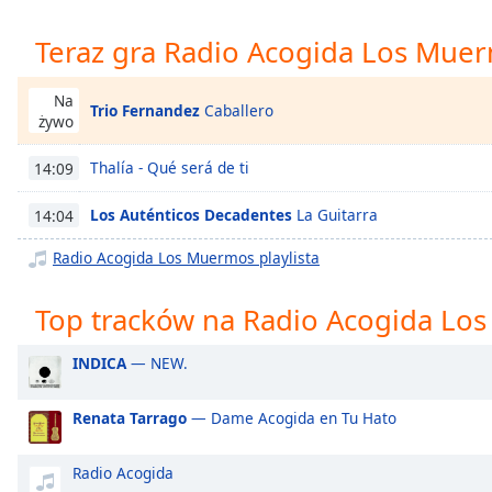
Chapters
Teraz gra Radio Acogida Los Mue
Chapters
Descriptions
Na
Trio Fernandez
Caballero
żywo
descriptions
off
,
Thalía - Qué será de ti
14:09
selected
Los Auténticos Decadentes
La Guitarra
14:04
Subtitles
Radio Acogida Los Muermos playlista
subtitles
settings
,
Top tracków na Radio Acogida Lo
opens
subtitles
settings
INDICA
— NEW.
dialog
subtitles
Renata Tarrago
— Dame Acogida en Tu Hato
off
,
selected
Radio Acogida