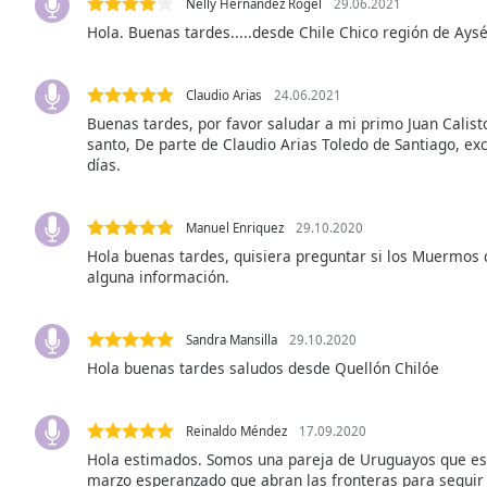
Color
Nelly Hernandez Rogel
29.06.2021
Hola. Buenas tardes.....desde Chile Chico región de Aysé
Opacity
Claudio Arias
24.06.2021
Buenas tardes, por favor saludar a mi primo Juan Calist
Font
santo, De parte de Claudio Arias Toledo de Santiago, exc
Size
días.
Text
Manuel Enriquez
29.10.2020
Edge
Hola buenas tardes, quisiera preguntar si los Muermos 
Style
alguna información.
Font
Sandra Mansilla
29.10.2020
Family
Hola buenas tardes saludos desde Quellón Chilóe
Reset
Reinaldo Méndez
17.09.2020
Done
Hola estimados. Somos una pareja de Uruguayos que es
Close
marzo esperanzado que abran las fronteras para seguir 
Modal