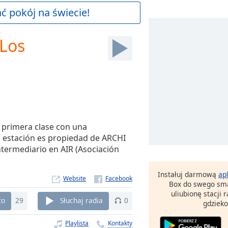
 pokój na świecie!
 Los
 primera clase con una
La estación es propiedad de ARCHI
ntermediario en AIR (Asociación
Instałuj darmową
ap
Website
Box do swego sma
uliubionę stacji
to
29
Słuchaj radia
0
gdzieko
Playlista
Kontakty