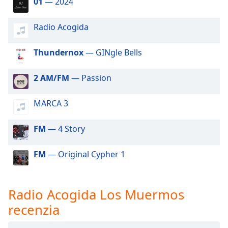
01
— 2024
of
dialog
window.
Radio Acogida
Escape
will
Thundernox
— GINgle Bells
cancel
and
2 AM/FM
— Passion
close
the
MARCA 3
window.
Text
FM
— 4 Story
Color
FM
— Original Cypher 1
Opacity
Radio Acogida Los Muermos
Text
recenzia
Background
Color