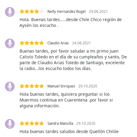
Font
Family
Nelly Hernandez Rogel
29.06.2021
Hola. Buenas tardes.....desde Chile Chico región de
Aysén los escucho .
Reset
Done
Claudio Arias
24.06.2021
Close
Modal
Buenas tardes, por favor saludar a mi primo Juan
Dialog
Calisto Toledo en el día de su cumpleaños y santo, De
End
parte de Claudio Arias Toledo de Santiago, excelente
of
la radio...los escucho todos los días.
dialog
window.
Manuel Enriquez
29.10.2020
Hola buenas tardes, quisiera preguntar si los
Muermos continua en Cuarentena .por favor si
alguna información.
Sandra Mansilla
29.10.2020
Hola buenas tardes saludos desde Quellón Chilóe