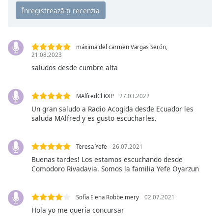
Opacity
máxima del carmen Vargas Serón,
Caption
21.08.2023
Area
saludos desde cumbre alta
Background
Color
MAlfredCl KXP
27.03.2022
Un gran saludo a Radio Acogida desde Ecuador les
Opacity
saluda MAlfred y es gusto escucharles.
Font
Teresa Yefe
26.07.2021
Size
Buenas tardes! Los estamos escuchando desde
Comodoro Rivadavia. Somos la familia Yefe Oyarzun
Text
Edge
Sofía Elena Robbe mery
02.07.2021
Style
Hola yo me quería concursar