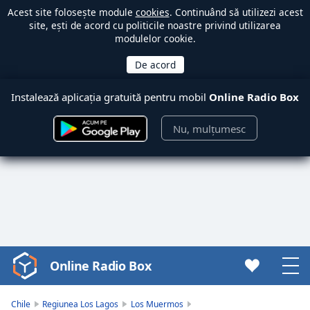
Acest site folosește module
cookies
. Continuând să utilizezi acest
site, ești de acord cu politicile noastre privind utilizarea
modulelor cookie.
Instalează aplicația gratuită pentru mobil
Online Radio Box
Nu, mulțumesc
Online Radio Box
Video
Player
is
Chile
Regiunea Los Lagos
Los Muermos