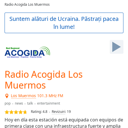
loading.
Radio Acogida Los Muermos
Play
Video
Suntem alături de Ucraina. Păstrați pacea
Play
în lume!
Skip
Backward
Skip
Forward
Mute
Current
Time
0:00
/
Radio Acogida Los
Duration
-:-
Loaded
:
Muermos
0.00%
Stream
Los Muermos
101.3 MHz FM
Type
LIVE
pop
news
talk
entertainment
Seek to
live,
Rating:
4.8
Revizuiri
:
19
currently
behind
Hoy en día esta estación está equipada con equipos de
live
LIVE
primera clase con una infraestructura fuerte y amplia