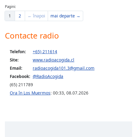
Pagini:
1
2
← înapoi
mai departe →
Contacte radio
Telefon:
+65) 211614
Site:
www.radioacogida.cl
Email:
radioacogida101.3@gmail.com
Facebook:
@RadioAcogida
(65) 211789
Ora în Los Muermos
:
00:33
,
08.07.2026