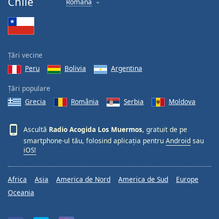
Chile
Română
Țări vecine
Peru
Bolivia
Argentina
Țări populare
Grecia
România
Serbia
Moldova
Ascultă
Radio Acogida Los Muermos
, gratuit de pe
smartphone-ul tău, folosind aplicația pentru
Android
sau
iOS!
Africa
Asia
America de Nord
America de Sud
Europe
Oceania