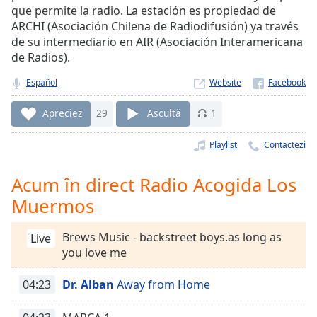
Remaining
que permite la radio. La estación es propiedad de
Time
-
ARCHI (Asociación Chilena de Radiodifusión) ya través
-:-
de su intermediario en AIR (Asociación Interamericana
de Radios).
1x
Playback
Español
Website
Rate
Apreciez
29
Ascultă
1
Chapters
Chapters
Playlist
Contactezi
Descriptions
Acum în direct Radio Acogida Los
descriptions
Muermos
off
,
selected
Brews Music - backstreet boys.as long as
Live
you love me
Subtitles
04:23
Dr. Alban
Away from Home
subtitles
settings
,