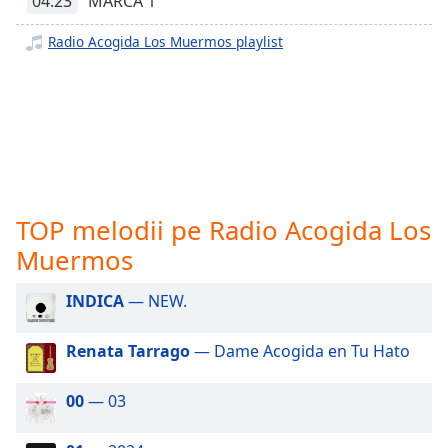
opens
04:23
MARCA 1
subtitles
Radio Acogida Los Muermos playlist
settings
dialog
subtitles
off
,
selected
Audio
Track
TOP melodii pe Radio Acogida Los
Picture-
in-
Muermos
Picture
Fullscreen
This
INDICA
— NEW.
is
a
Renata Tarrago
— Dame Acogida en Tu Hato
modal
window.
00
— 03
Beginning