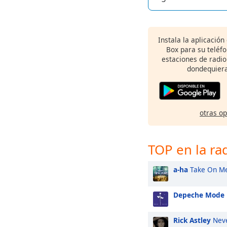
Instala la aplicación
Box para su teléf
estaciones de radio
dondequiera
otras o
TOP en la ra
a-ha
Take On M
Depeche Mode
Rick Astley
Neve