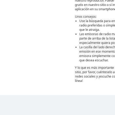
nuestro reproductor. Puede 
gratis en nuestro sitio o si
aplicación en su smartphon
Unos consejos:
Use la búsqueda para en
radio preferidas o simpl
que le atraiga.
Las emisoras de radio m
parte de arriba de la lis
especialmente quiera por
La casilla del lado derec
emisión en ese momento
emisora simplemente con 
que desea escuchar.
Y lo que es más importante 
sitio, por favor, cuénteselo
redes sociales y ¡escuche co
línea!