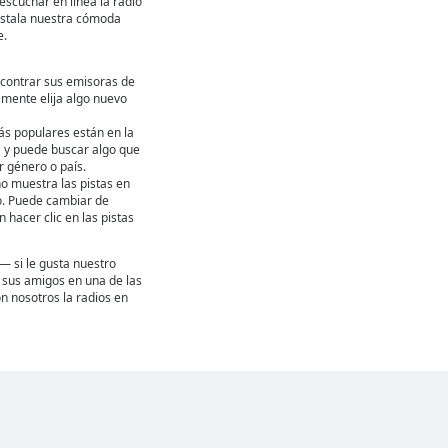
escuchar en línea la radio
 instala nuestra cómoda
e.
contrar sus emisoras de
emente elija algo nuevo
ás populares están en la
ta y puede buscar algo que
 género o país.
ho muestra las pistas en
. Puede cambiar de
hacer clic en las pistas
— si le gusta nuestro
 a sus amigos en una de las
n nosotros la radios en