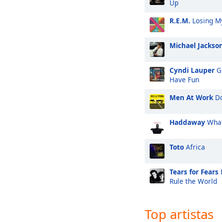
Up
R.E.M.
Losing My
Michael Jackso
Cyndi Lauper
Gi
Have Fun
Men At Work
Do
Haddaway
What
Toto
Africa
Tears for Fears
Rule the World
Top artistas