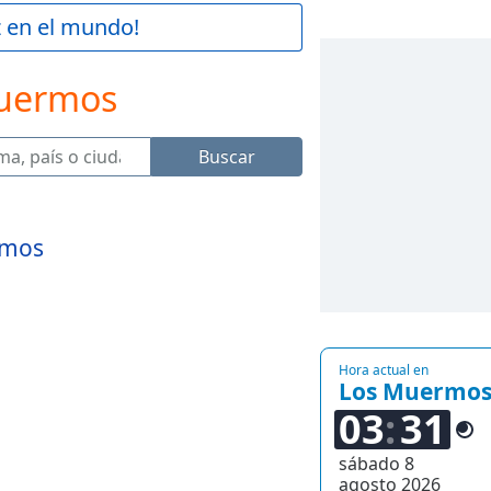
z en el mundo!
Muermos
Buscar
rmos
Hora actual en
Los Muermo
03
31
sábado 8
agosto 2026