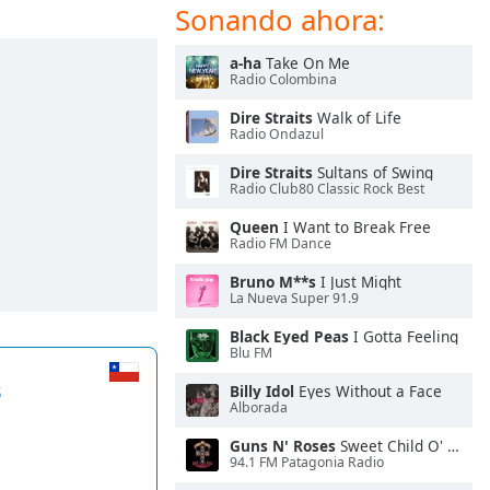
Sonando ahora:
a-ha
Take On Me
Radio Colombina
Dire Straits
Walk of Life
Radio Ondazul
Dire Straits
Sultans of Swing
Radio Club80 Classic Rock Best
Queen
I Want to Break Free
Radio FM Dance
Bruno M**s
I Just Might
La Nueva Super 91.9
Black Eyed Peas
I Gotta Feeling
Blu FM
s
Billy Idol
Eyes Without a Face
Alborada
Guns N' Roses
Sweet Child O' Mine
94.1 FM Patagonia Radio