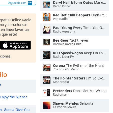
Daryl Hall & John Oates
Maneater
Dayspedia.com
Radio Disco
Red Hot Chili Peppers
Under the Bridge
Pop Radio
 gratis Online Radio
ono y escucha sus
Paul Young
Every Time You Go Away
 en línea favoritas
Radio Agustina
 que esté!
Bee Gees
Night Fever
Rockola Radio Chile
REO Speedwagon
Keep On Loving You
pciones
Radio Lider FM
Corona
The Rythm of the Night
70s 80s 90s Music
dio
The Pointer Sisters
I'm So Excited
Modoradio
e
Pretenders
Don't Get Me Wrong
Radiomar
Enjoy the Silence
Shawn Mendes
Señorita
La Voz de Maule
r Gonna Give You