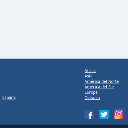
África
Asia
América del Norte
América del Sur
Europa
España
Oceanía