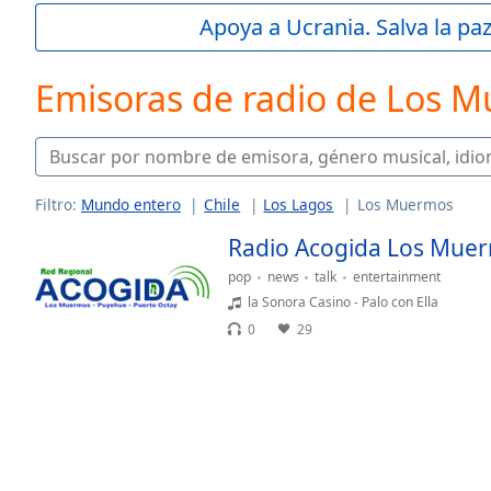
Current
Apoya a Ucrania. Salva la pa
Time
0:00
/
Duration
-:-
Emisoras de radio de Los 
Loaded
:
0.00%
0:00
Stream
Type
LIVE
Filtro:
Mundo entero
Chile
Los Lagos
Los Muermos
Seek to
Radio Acogida Los Mue
live,
currently
behind
pop
news
talk
entertainment
live
LIVE
la Sonora Casino - Palo con Ella
Remaining
0
29
Time
-
-:-
1x
Playback
Rate