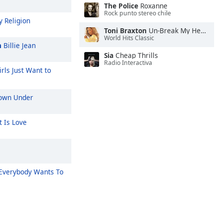
The Police
Roxanne
Rock punto stereo chile
 Religion
Toni Braxton
Un-Break My Heart
World Hits Classic
n
Billie Jean
Sia
Cheap Thrills
Radio Interactiva
rls Just Want to
wn Under
 Is Love
Everybody Wants To