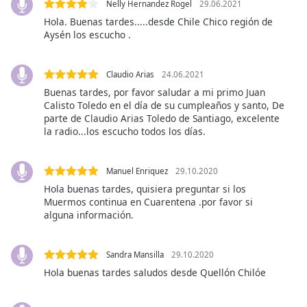
Nelly Hernandez Rogel
29.06.2021
Hola. Buenas tardes.....desde Chile Chico región de
Font
Aysén los escucho .
Family
Claudio Arias
24.06.2021
Reset
Buenas tardes, por favor saludar a mi primo Juan
Done
Calisto Toledo en el día de su cumpleaños y santo, De
Close
parte de Claudio Arias Toledo de Santiago, excelente
Modal
la radio...los escucho todos los días.
Dialog
End
of
Manuel Enriquez
29.10.2020
dialog
Hola buenas tardes, quisiera preguntar si los
window.
Muermos continua en Cuarentena .por favor si
alguna información.
Sandra Mansilla
29.10.2020
Hola buenas tardes saludos desde Quellón Chilóe