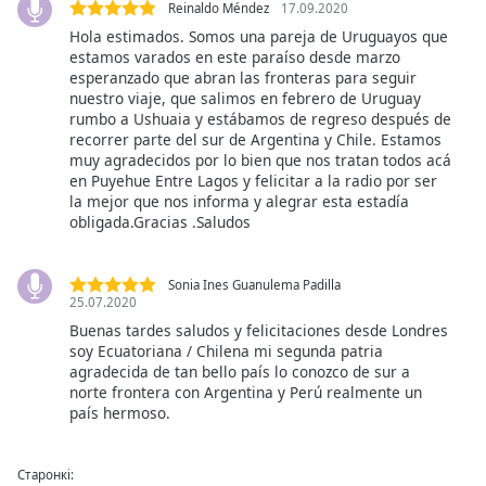
Reinaldo Méndez
17.09.2020
Hola estimados. Somos una pareja de Uruguayos que
estamos varados en este paraíso desde marzo
esperanzado que abran las fronteras para seguir
nuestro viaje, que salimos en febrero de Uruguay
rumbo a Ushuaia y estábamos de regreso después de
recorrer parte del sur de Argentina y Chile. Estamos
muy agradecidos por lo bien que nos tratan todos acá
en Puyehue Entre Lagos y felicitar a la radio por ser
la mejor que nos informa y alegrar esta estadía
obligada.Gracias .Saludos
Sonia Ines Guanulema Padilla
25.07.2020
Buenas tardes saludos y felicitaciones desde Londres
soy Ecuatoriana / Chilena mi segunda patria
agradecida de tan bello país lo conozco de sur a
norte frontera con Argentina y Perú realmente un
país hermoso.
Старонкі: