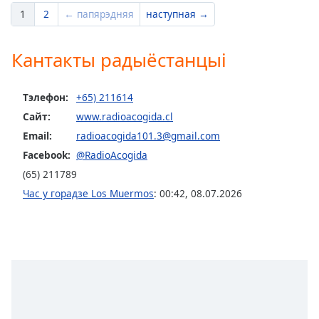
1
2
← папярэдняя
наступная →
Кантакты радыёстанцыі
Тэлефон:
+65) 211614
Сайт:
www.radioacogida.cl
Email:
radioacogida101.3@gmail.com
Facebook:
@RadioAcogida
(65) 211789
Час у горадзе Los Muermos
:
00:42
,
08.07.2026