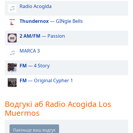
Beginning
Radio Acogida
of
dialog
window.
Thundernox
— GINgle Bells
Escape
will
2 AM/FM
— Passion
cancel
and
MARCA 3
close
the
FM
— 4 Story
window.
Text
FM
— Original Cypher 1
Color
Водгукі аб Radio Acogida Los
Opacity
Muermos
Text
Background