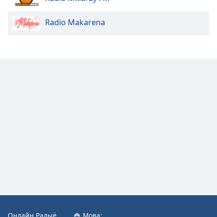
Radio Makarena
Онлайн Радыё
Мова: