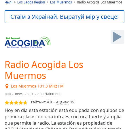
is
Чылі
Los Lagos Region
Los Muermos
Radio Acogida Los Muermos
loading.
Play
Стаім з Украінай. Выратуй мір у свеце!
Video
Play
Skip
Backward
Skip
Forward
Mute
Current
Radio Acogida Los
Time
0:00
Muermos
/
Duration
-:-
Loaded
:
Los Muermos
101.3 MHz FM
0.00%
pop
news
talk
entertainment
Stream
Рэйтынг:
4.8
Ацэнак
:
19
Type
LIVE
Hoy en día esta estación está equipada con equipos de
Seek to
live,
primera clase con una infraestructura fuerte y amplia
currently
que permite la radio. La estación es propiedad de
behind
live
LIVE