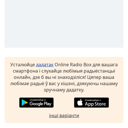
Усталюйце
дадатак
Online Radio Box для вашага
смартфона і слухайце любімыя радыёстанцыі
онлайн, дзе б вы ні знаходзіліся! Цяпер ваша
любімае радыё ў вас у кішэні, дзякуючы нашаму
зручнаму дадатку.
інші варіанти