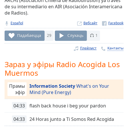
ARCHI (Asociación Chilena de Radiodifusión) ya través
Remaining
de su intermediario en AIR (Asociación Interamericana
Time
-
de Radios).
-:-
Español
Вебсайт
1x
Падабаецца
29
Слухаць
1
Playback
Rate
Плейлист
Кантакты
Chapters
Зараз у эфіры Radio Acogida Los
Chapters
Muermos
Descriptions
descriptions
Прамы
Information Society
What's on Your
off
,
эфір
Mind (Pure Energy)
selected
04:33
flash back house i beg your pardon
Subtitles
04:33
24 Horas junto a Ti Somos Red Acogida
subtitles
settings
,