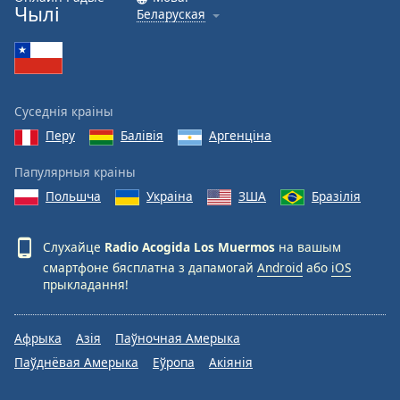
Чылі
Беларуская
Суседнія краіны
Перу
Балівія
Аргенціна
Папулярныя краіны
Польшча
Украіна
ЗША
Бразілія
Слухайце
Radio Acogida Los Muermos
на вашым
смартфоне бясплатна з дапамогай
Android
або
iOS
прыкладання!
Афрыка
Азія
Паўночная Амерыка
Паўднёвая Амерыка
Еўропа
Акіянія