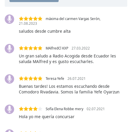
Color
Opacity
máxima del carmen Vargas Serón,
21.08.2023
saludos desde cumbre alta
Caption
Area
Background
MAlfredCl KXP
27.03.2022
Color
Un gran saludo a Radio Acogida desde Ecuador les
saluda MAlfred y es gusto escucharles.
Opacity
Teresa Yefe
26.07.2021
Buenas tardes! Los estamos escuchando desde
Font
Comodoro Rivadavia. Somos la familia Yefe Oyarzun
Size
Sofía Elena Robbe mery
02.07.2021
Text
Hola yo me quería concursar
Edge
Style