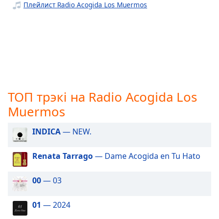
Плейлист Radio Acogida Los Muermos
opens
subtitles
settings
dialog
subtitles
off
,
selected
Audio
ТОП трэкі на Radio Acogida Los
Track
Muermos
Picture-
in-
INDICA
— NEW.
Picture
Fullscreen
This
Renata Tarrago
— Dame Acogida en Tu Hato
is
a
00
— 03
modal
window.
01
— 2024