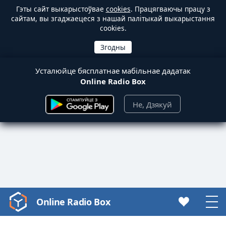
Гэты сайт выкарыстоўвае
cookies
. Працягваючы працу з
сайтам, вы згаджаецеся з нашай палітыкай выкарыстання
cookies.
Усталюйце бясплатнае мабільнае дадатак
Online Radio Box
Не, Дзякуй
Online Radio Box
Video
Player