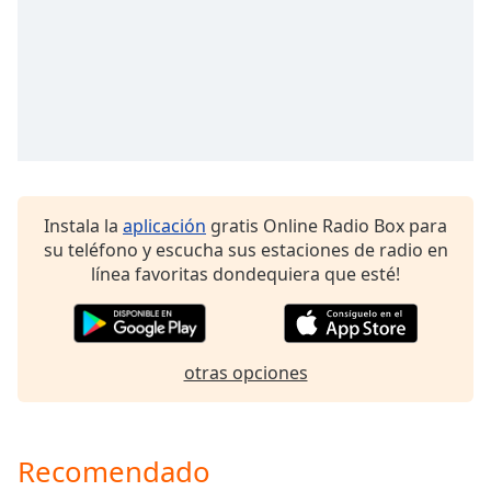
Remaining
Time
-
-:-
1x
Playback
Rate
Chapters
Chapters
Instala la
aplicación
gratis Online Radio Box para
su teléfono y escucha sus estaciones de radio en
Descriptions
línea favoritas dondequiera que esté!
descriptions
off
,
selected
otras opciones
Subtitles
subtitles
Recomendado
settings
,