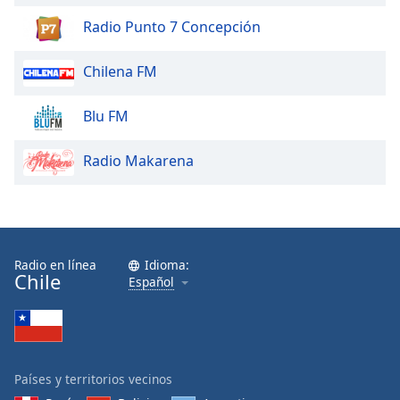
of
dialog
Radio Punto 7 Concepción
window.
Escape
Chilena FM
will
cancel
Blu FM
and
close
Radio Makarena
the
window.
Text
Color
Radio en línea
Idioma:
Chile
Español
Opacity
Text
Background
Países y territorios vecinos
Color