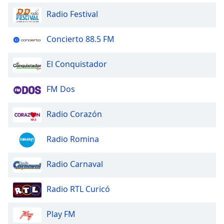
opens
subtitles
Radio Festival
settings
dialog
Concierto 88.5 FM
subtitles
off
,
El Conquistador
selected
Audio
FM Dos
Track
Radio Corazón
Picture-
in-
Picture
Radio Romina
Fullscreen
This
is
Radio Carnaval
a
modal
Radio RTL Curicó
window.
Play FM
Beginning