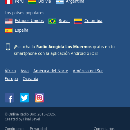
Perú
Bolivia
Argentina
Opacity
Los países populares
Estados Unidos
Brasil
Colombia
Caption
España
Area
Background
¡Escucha la
Radio Acogida Los Muermos
gratis en tu
Color
smartphone con la aplicación
Android
o
iOS
!
Opacity
África
Asia
América del Norte
América del Sur
Europa
Oceanía
Font
Size
Text
Edge
© Online Radio Box, 2015-2026.
Style
Created by
Final Level
Condiciones
Privacidad
Comentarios