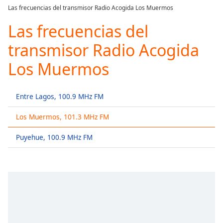
loading.
Las frecuencias del transmisor Radio Acogida Los Muermos
Play
Video
Las frecuencias del
Play
transmisor Radio Acogida
Skip
Backward
Los Muermos
Skip
Forward
Mute
Current
Entre Lagos, 100.9 MHz FM
Time
0:00
/
Los Muermos, 101.3 MHz FM
Duration
-:-
Puyehue, 100.9 MHz FM
Loaded
:
0.00%
Stream
Type
LIVE
Seek to
live,
currently
behind
live
LIVE