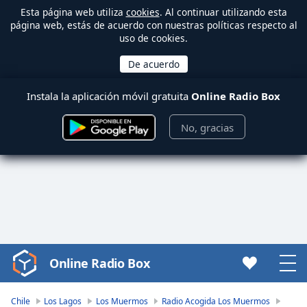
Esta página web utiliza
cookies
. Al continuar utilizando esta
página web, estás de acuerdo con nuestras políticas respecto al
uso de cookies.
Instala la aplicación móvil gratuita
Online Radio Box
No, gracias
Online Radio Box
Video
Player
is
Chile
Los Lagos
Los Muermos
Radio Acogida Los Muermos