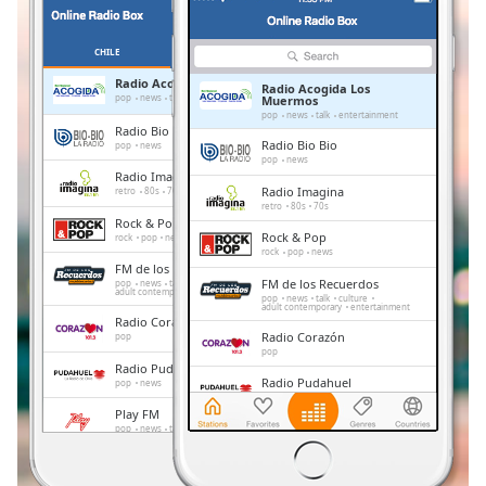
Remaining
Time
-
-:-
CHILE
FAVORITOS
Radio Acogida Los Muermos
Radio Acogida Los
1x
pop
news
talk
entertainment
Muermos
pop
news
talk
entertainment
Playback
Radio Bio Bio
Rate
Radio Bio Bio
pop
news
pop
news
Radio Imagina
Chapters
Radio Imagina
retro
80s
70s
retro
80s
70s
Chapters
Rock & Pop
Rock & Pop
rock
pop
news
rock
pop
news
Descriptions
FM de los Recuerdos
FM de los Recuerdos
pop
news
talk
culture
adult contemporary
entertainment
pop
news
talk
culture
descriptions
adult contemporary
entertainment
Radio Corazón
off
,
Radio Corazón
pop
selected
pop
Radio Pudahuel
Radio Pudahuel
pop
news
Subtitles
pop
news
Play FM
Play FM
pop
news
talk
subtitles
pop
news
talk
settings
,
Radio Carolina
Radio Carolina
dance
electronic
pop
reggaeton