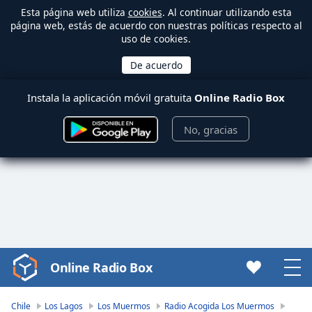
Esta página web utiliza
cookies
. Al continuar utilizando esta
página web, estás de acuerdo con nuestras políticas respecto al
uso de cookies.
Instala la aplicación móvil gratuita
Online Radio Box
No, gracias
Online Radio Box
Video
Player
is
Chile
Los Lagos
Los Muermos
Radio Acogida Los Muermos