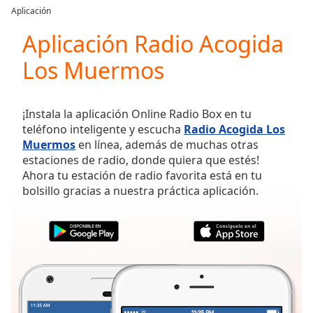
loading.
Aplicación
Play
Video
Aplicación Radio Acogida
Play
Los Muermos
Skip
Backward
Skip
Forward
¡Instala la aplicación Online Radio Box en tu
Mute
teléfono inteligente y escucha
Radio Acogida Los
Current
Muermos
en línea, además de muchas otras
Time
0:00
estaciones de radio, donde quiera que estés!
/
Ahora tu estación de radio favorita está en tu
Duration
-:-
bolsillo gracias a nuestra práctica aplicación.
Loaded
:
0.00%
Stream
Type
LIVE
Seek to
live,
currently
behind
live
LIVE