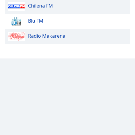
Chilena FM
Opacity
Blu FM
Caption
Radio Makarena
Area
Background
Color
Opacity
Font
Size
Text
Edge
Style