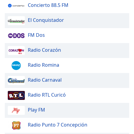
of
Concierto 88.5 FM
dialog
window.
El Conquistador
Escape
will
FM Dos
cancel
and
close
Radio Corazón
the
window.
Radio Romina
Text
Radio Carnaval
Color
Radio RTL Curicó
Opacity
Play FM
Text
Background
Radio Punto 7 Concepción
Color