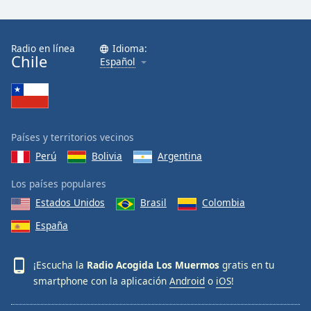
Font
Family
Radio en línea
Idioma:
Chile
Español
Reset
Done
Close
Modal
Dialog
End
Países y territorios vecinos
of
Perú
Bolivia
Argentina
dialog
window.
Los países populares
Estados Unidos
Brasil
Colombia
España
¡Escucha la
Radio Acogida Los Muermos
gratis en tu
smartphone con la aplicación
Android
o
iOS
!