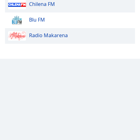
Color
Chilena FM
Opacity
Blu FM
Radio Makarena
Caption
Area
Background
Color
Opacity
Font
Size
Text
Edge
Style