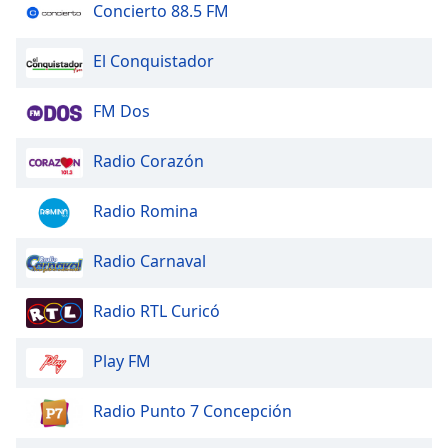
Beginning
Concierto 88.5 FM
of
dialog
El Conquistador
window.
Escape
FM Dos
will
cancel
and
Radio Corazón
close
the
Radio Romina
window.
Radio Carnaval
Text
Color
Radio RTL Curicó
Opacity
Play FM
Text
Radio Punto 7 Concepción
Background