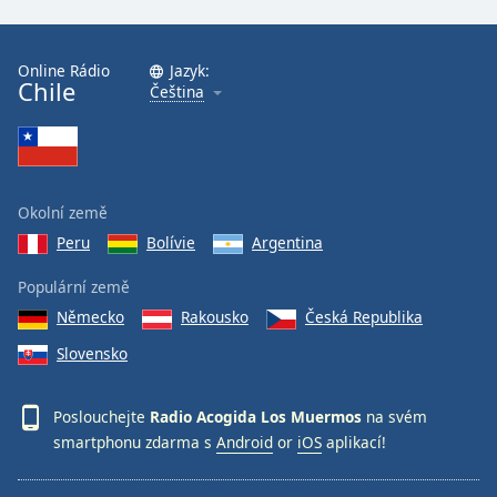
Font
Family
Online Rádio
Jazyk:
Chile
Čeština
Reset
Done
Close
Modal
Okolní země
Dialog
End
Peru
Bolívie
Argentina
of
dialog
Populární země
window.
Německo
Rakousko
Česká Republika
Slovensko
Poslouchejte
Radio Acogida Los Muermos
na svém
smartphonu zdarma s
Android
or
iOS
aplikací!