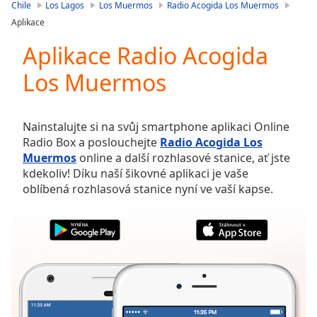
is
Chile
Los Lagos
Los Muermos
Radio Acogida Los Muermos
loading.
Aplikace
Play
Video
Aplikace Radio Acogida
Play
Los Muermos
Skip
Backward
Skip
Forward
Nainstalujte si na svůj smartphone aplikaci Online
Mute
Radio Box a poslouchejte
Radio Acogida Los
Current
Muermos
online a další rozhlasové stanice, ať jste
Time
0:00
kdekoliv! Díku naší šikovné aplikaci je vaše
/
oblíbená rozhlasová stanice nyní ve vaší kapse.
Duration
-:-
Loaded
:
0.00%
Stream
Type
LIVE
Seek to
live,
currently
behind
live
LIVE