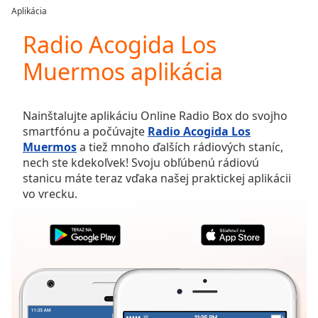
loading.
Aplikácia
Play
Video
Radio Acogida Los
Play
Muermos aplikácia
Skip
Backward
Skip
Forward
Nainštalujte aplikáciu Online Radio Box do svojho
Mute
smartfónu a počúvajte
Radio Acogida Los
Current
Muermos
a tiež mnoho ďalších rádiových staníc,
Time
0:00
nech ste kdekoľvek! Svoju obľúbenú rádiovú
/
stanicu máte teraz vďaka našej praktickej aplikácii
Duration
-:-
vo vrecku.
Loaded
:
0.00%
Stream
Type
LIVE
Seek to
live,
currently
behind
live
LIVE