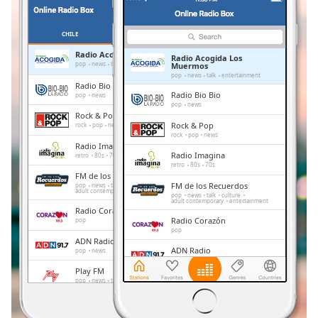
Remaining
Time
-
-:-
CHILE
OBĽÚBENÉ
Radio Acogida Los Muermos
Radio Acogida Los
1x
pop
news
talk
entertainment
Muermos
pop
news
talk
entertainment
Playback
Radio Bio Bio
Rate
Radio Bio Bio
pop
news
pop
news
Rock & Pop
Chapters
Rock & Pop
rock
pop
news
rock
pop
news
Chapters
Radio Imagina
Radio Imagina
retro
80s
70s
retro
80s
70s
Descriptions
FM de los Recuerdos
FM de los Recuerdos
pop
news
talk
culture
adult contemporary
entertainment
pop
news
talk
culture
descriptions
adult contemporary
entertainment
Radio Corazón
off
,
Radio Corazón
pop
selected
pop
ADN Radio
ADN Radio
pop
news
Subtitles
pop
news
Play FM
Play FM
pop
news
talk
subtitles
pop
news
talk
settings
,
Radio Cooperativa
Radio Cooperativa
pop
news