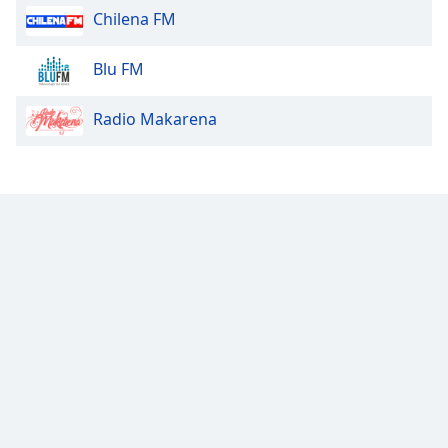
Chilena FM
Opacity
Blu FM
Caption
Radio Makarena
Area
Background
Color
Opacity
Font
Size
Text
Edge
Style