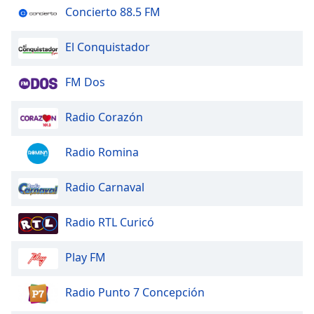
of
Concierto 88.5 FM
dialog
window.
El Conquistador
Escape
will
FM Dos
cancel
and
close
Radio Corazón
the
window.
Radio Romina
Text
Radio Carnaval
Color
Radio RTL Curicó
Opacity
Play FM
Text
Background
Radio Punto 7 Concepción
Color