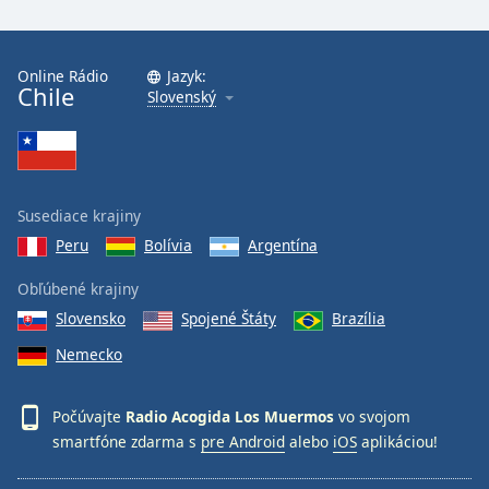
Font
Family
Online Rádio
Jazyk:
Chile
Slovenský
Reset
Done
Close
Modal
Dialog
End
Susediace krajiny
of
Peru
Bolívia
Argentína
dialog
window.
Obľúbené krajiny
Slovensko
Spojené Štáty
Brazília
Nemecko
Počúvajte
Radio Acogida Los Muermos
vo svojom
smartfóne zdarma s
pre Android
alebo
iOS
aplikáciou!