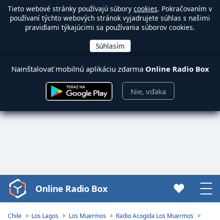
Tieto webové stránky používajú súbory
cookies
. Pokračovaním v
používaní týchto webových stránok vyjadrujete súhlas s našimi
pravidlami týkajúcimi sa používania súborov cookies.
Nainštalovať mobilnú aplikáciu zdarma
Online Radio Box
Nie, vďaka
Online Radio Box
Video
Player
is
Chile
Los Lagos
Los Muermos
Radio Acogida Los Muermos