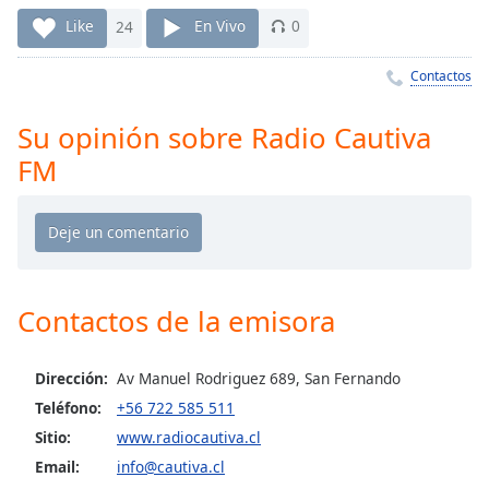
Remaining
Time
-
Like
24
En Vivo
0
-:-
Contactos
1x
Playback
Su opinión sobre Radio Cautiva
Rate
FM
Chapters
Chapters
Descriptions
descriptions
Contactos de la emisora
off
,
selected
Dirección:
Av Manuel Rodriguez 689, San Fernando
Subtitles
Teléfono:
+56 722 585 511
Sitio:
www.radiocautiva.cl
subtitles
settings
,
Email:
info@cautiva.cl