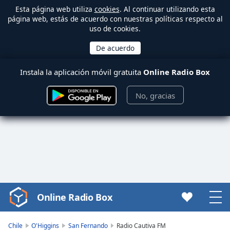
Esta página web utiliza
cookies
. Al continuar utilizando esta
página web, estás de acuerdo con nuestras políticas respecto al
uso de cookies.
Instala la aplicación móvil gratuita
Online Radio Box
No, gracias
Online Radio Box
Video
Player
is
Chile
O'Higgins
San Fernando
Radio Cautiva FM