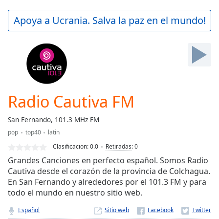
loading.
Play
Apoya a Ucrania. Salva la paz en el mundo!
Video
Play
Skip
Backward
Skip
Forward
Mute
Current
Radio Cautiva FM
Time
0:00
/
San Fernando, 101.3 MHz FM
Duration
-:-
pop
top40
latin
Loaded
:
0.00%
Clasificacion:
0.0
Retiradas
:
0
Stream
Grandes Canciones en perfecto español. Somos Radio
Type
LIVE
Cautiva desde el corazón de la provincia de Colchagua.
En San Fernando y alrededores por el 101.3 FM y para
Seek to
live,
todo el mundo en nuestro sitio web.
currently
behind
Español
Sitio web
live
LIVE