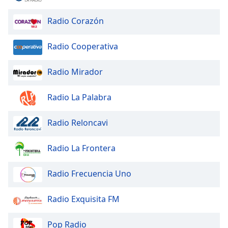
Radio Corazón
Opacity
Radio Cooperativa
Caption
Area
Radio Mirador
Background
Color
Radio La Palabra
Opacity
Radio Reloncavi
Font
Radio La Frontera
Size
Radio Frecuencia Uno
Text
Edge
Radio Exquisita FM
Style
Pop Radio