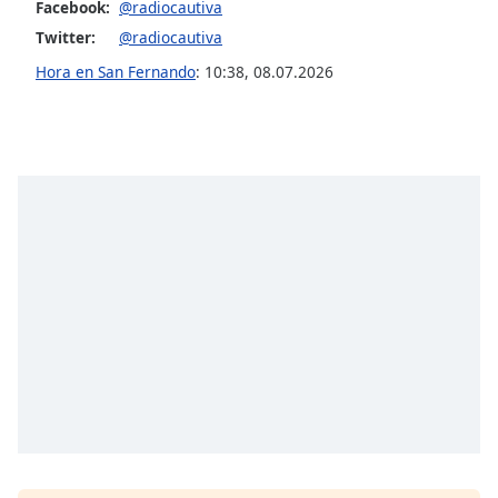
opens
Facebook:
@radiocautiva
subtitles
Twitter:
@radiocautiva
settings
Hora en San Fernando
:
10:38
,
08.07.2026
dialog
subtitles
off
,
selected
Audio
Track
Picture-
in-
Picture
Fullscreen
This
is
a
modal
window.
Beginning