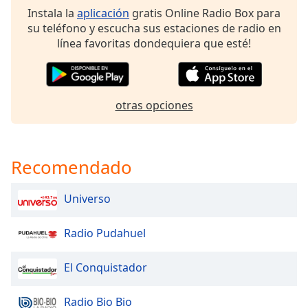
of
Instala la
aplicación
gratis Online Radio Box para
dialog
su teléfono y escucha sus estaciones de radio en
window.
línea favoritas dondequiera que esté!
Escape
will
cancel
and
otras opciones
close
the
window.
Recomendado
Text
Color
Universo
Opacity
Radio Pudahuel
El Conquistador
Text
Background
Color
Radio Bio Bio