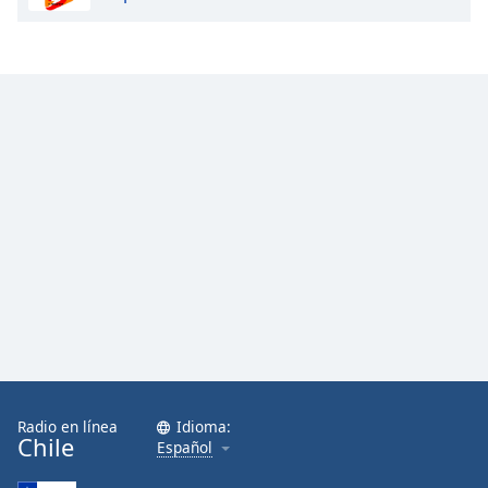
Font
Family
Reset
Done
Close
Modal
Dialog
End
of
dialog
window.
Radio en línea
Idioma:
Chile
Español