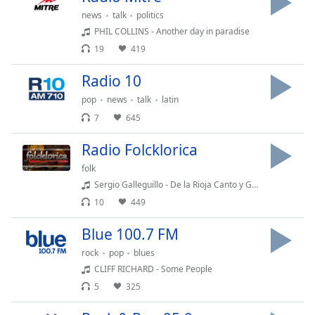
subtitles
news
talk
politics
settings
dialog
PHIL COLLINS - Another day in paradise
subtitles
19
419
off
,
Radio 10
selected
pop
news
talk
latin
Audio
7
645
Track
Picture-
Radio Folcklorica
in-
Picture
folk
Fullscreen
Sergio Galleguillo - De la Rioja Canto y Guitarrero
This
10
449
is
a
Blue 100.7 FM
modal
rock
pop
blues
window.
CLIFF RICHARD - Some People
5
325
Beginning
of