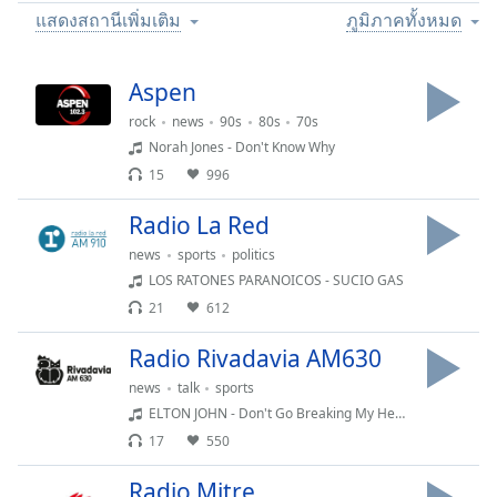
Time
-
แสดงสถานีเพิ่มเติม
ภูมิภาคทั้งหมด
-:-
1x
Aspen
Playback
rock
news
90s
80s
70s
Rate
Norah Jones - Don't Know Why
Chapters
15
996
Chapters
Radio La Red
Descriptions
news
sports
politics
LOS RATONES PARANOICOS - SUCIO GAS
descriptions
21
612
off
,
selected
Radio Rivadavia AM630
Subtitles
news
talk
sports
ELTON JOHN - Don't Go Breaking My Heart (Ft. Kiki Dee)
subtitles
17
550
settings
,
opens
Radio Mitre