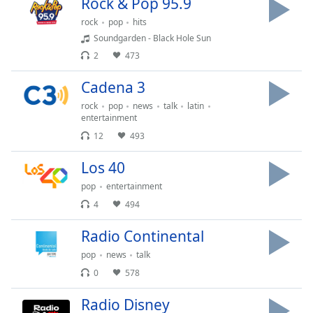
Rock & Pop 95.9
dialog
window.
rock
pop
hits
Escape
Soundgarden - Black Hole Sun
will
2
473
cancel
and
Cadena 3
close
rock
pop
news
talk
latin
the
entertainment
window.
12
493
Text
Los 40
Color
pop
entertainment
4
494
Opacity
Radio Continental
pop
news
talk
Text
Background
0
578
Color
Radio Disney