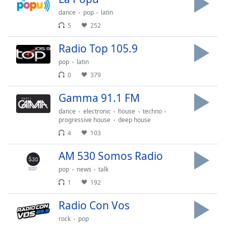
dance
pop
latin
5
252
Radio Top 105.9
pop
latin
0
379
Gamma 91.1 FM
dance
electronic
house
techno
progressive house
deep house
4
103
AM 530 Somos Radio
pop
news
talk
1
192
Radio Con Vos
rock
pop