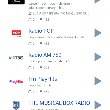
dance
rock
pop
children
Opacity
adult contemporary
hits
LUCIANO PEREYRA - YO NO QUIERO OLVIDARTE
0
1131
Caption
Area
Radio POP
Background
Color
pop
news
talk
entertainment
hits
0
418
Opacity
Radio AM 750
rock
pop
news
talk
90s
Font
5
308
Size
Fm PlayHits
Text
pop
latin
hits
Edge
0
451
Style
THE MUSICAL BOX RADIO
Font
rock
progressive rock