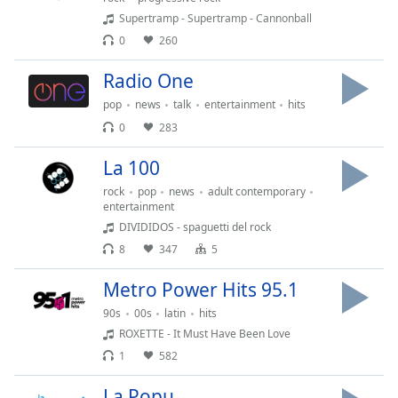
Family
Supertramp - Supertramp - Cannonball
0
260
Reset
Radio One
Done
pop
news
talk
entertainment
hits
Close
Modal
0
283
Dialog
End
La 100
of
rock
pop
news
adult contemporary
dialog
entertainment
window.
DIVIDIDOS - spaguetti del rock
8
347
5
Metro Power Hits 95.1
90s
00s
latin
hits
ROXETTE - It Must Have Been Love
1
582
La Popu