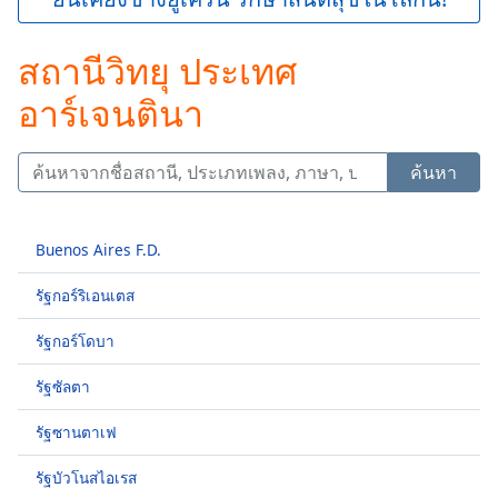
Play
Video
สถานีวิทยุ ประเทศ
Play
Skip
อาร์เจนตินา
Backward
Skip
Forward
Mute
ค้นหา
Current
Time
0:00
/
Buenos Aires F.D.
Duration
-:-
Loaded
:
รัฐกอร์ริเอนเตส
0.00%
Stream
รัฐกอร์โดบา
Type
LIVE
รัฐซัลตา
Seek to
live,
currently
รัฐซานตาเฟ
behind
live
LIVE
รัฐบัวโนสไอเรส
Remaining