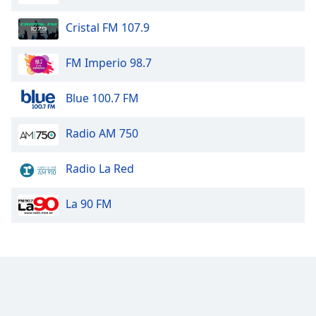
Font
Cristal FM 107.9
Family
FM Imperio 98.7
Reset
Done
Blue 100.7 FM
Close
Modal
Dialog
Radio AM 750
End
of
Radio La Red
dialog
window.
La 90 FM