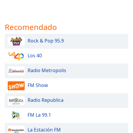
Opacity
Recomendado
Caption
Area
Rock & Pop 95.9
Background
Color
Los 40
Opacity
Radio Metropolis
Font
FM Show
Size
Radio Republica
Text
Edge
FM La 99.1
Style
La Estación FM