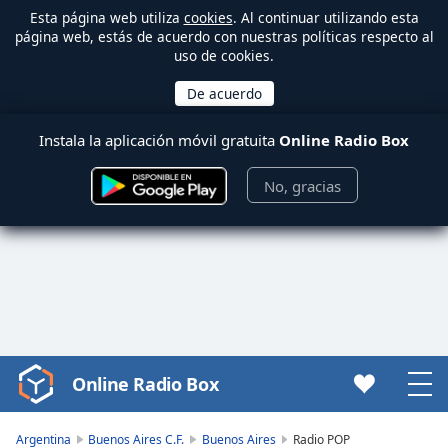
Esta página web utiliza
cookies
. Al continuar utilizando esta
página web, estás de acuerdo con nuestras políticas respecto al
uso de cookies.
Instala la aplicación móvil gratuita
Online Radio Box
No, gracias
Online Radio Box
Video
Player
is
Argentina
Buenos Aires C.F.
Buenos Aires
Radio POP