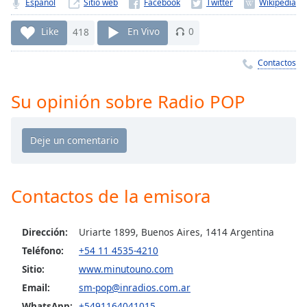
Remaining
Español
Sitio web
Time
-
-:-
Like
418
En Vivo
0
1x
Contactos
Playback
Rate
Su opinión sobre Radio POP
Chapters
Chapters
Descriptions
Contactos de la emisora
descriptions
off
,
selected
Dirección:
Uriarte 1899, Buenos Aires, 1414 Argentina
Teléfono:
+54 11 4535-4210
Subtitles
Sitio:
www.minutouno.com
subtitles
Email:
sm-pop@inradios.com.ar
settings
,
WhatsApp:
+5491164041015