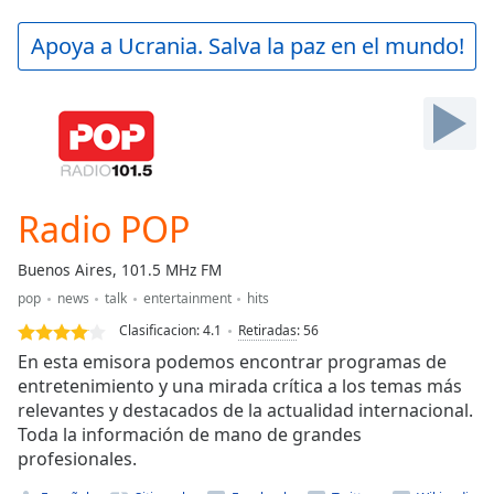
loading.
Play
Apoya a Ucrania. Salva la paz en el mundo!
Video
Play
Skip
Backward
Skip
Forward
Mute
Current
Radio POP
Time
0:00
/
Buenos Aires, 101.5 MHz FM
Duration
-:-
pop
news
talk
entertainment
hits
Loaded
:
0.00%
Clasificacion:
4.1
Retiradas
:
56
Stream
En esta emisora podemos encontrar programas de
Type
LIVE
entretenimiento y una mirada crítica a los temas más
relevantes y destacados de la actualidad internacional.
Seek to
live,
Toda la información de mano de grandes
currently
profesionales.
behind
live
LIVE