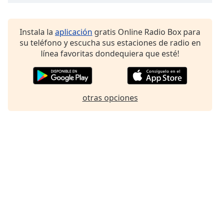
of
dialog
window.
Instala la
aplicación
gratis Online Radio Box para
Escape
su teléfono y escucha sus estaciones de radio en
will
línea favoritas dondequiera que esté!
cancel
and
close
the
otras opciones
window.
Text
Color
Opacity
Text
Background
Color