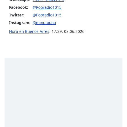
opens
subtitles
Facebook:
@Popradio1015
settings
Twitter:
@Popradio1015
dialog
Instagram:
@minutouno
subtitles
off
,
Hora en Buenos Aires
:
17:39
,
08.06.2026
selected
Audio
Track
Picture-
in-
Picture
Fullscreen
This
is
a
modal
window.
Beginning