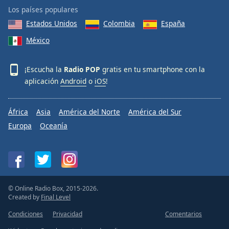
Los países populares
Estados Unidos
Colombia
España
México
¡Escucha la
Radio POP
gratis en tu smartphone con la
aplicación
Android
o
iOS
!
África
Asia
América del Norte
América del Sur
Europa
Oceanía
© Online Radio Box, 2015-2026.
Created by
Final Level
Condiciones
Privacidad
Comentarios