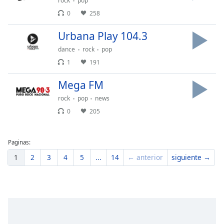
rock
pop
Font
0
258
Family
Urbana Play 104.3
dance
rock
pop
Reset
Done
1
191
Close
Modal
Mega FM
Dialog
End
rock
pop
news
of
0
205
dialog
window.
Paginas:
1
2
3
4
5
...
14
← anterior
siguiente →