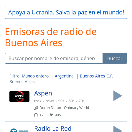
loading.
Play
Apoya a Ucrania. Salva la paz en el mundo!
Video
Play
Emisoras de radio de
Skip
Backward
Buenos Aires
Skip
Forward
Mute
Current
Buscar
Time
0:00
/
Duration
-:-
Filtro:
Mundo entero
Argentina
Buenos Aires C.F.
Buenos Aires
Loaded
:
0.00%
Aspen
Stream
rock
news
90s
80s
70s
Type
LIVE
Duran Duran - Ordinary World
Seek to
live,
12
995
currently
behind
live
LIVE
Radio La Red