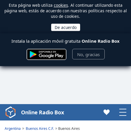
Esta página web utiliza
cookies
. Al continuar utilizando esta
página web, estás de acuerdo con nuestras políticas respecto al
uso de cookies.
Instala la aplicación móvil gratuita
Online Radio Box
No, gracias
Online Radio Box
Video
Player
is
Argentina
Buenos Aires C.F.
Buenos Aires