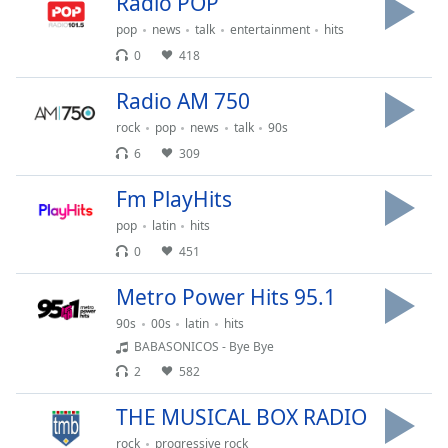
Radio POP
of
dialog
pop
news
talk
entertainment
hits
window.
0
418
Escape
will
Radio AM 750
cancel
rock
pop
news
talk
90s
and
6
309
close
the
Fm PlayHits
window.
pop
latin
hits
Text
0
451
Color
Metro Power Hits 95.1
90s
00s
latin
hits
Opacity
BABASONICOS - Bye Bye
2
582
Text
Background
THE MUSICAL BOX RADIO
Color
rock
progressive rock