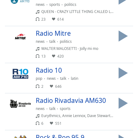
Remaining
news
sports
politics
Time
-
QUEEN - CRAZY LITTLE THING CALLED LOVE
-:-
23
614
1x
Radio Mitre
Playback
Rate
news
talk
politics
WALTER MALOSETTI - Jolly mi mo
Chapters
13
420
Chapters
Radio 10
Descriptions
pop
news
talk
latin
descriptions
2
646
off
,
Radio Rivadavia AM630
selected
news
talk
sports
Subtitles
Eurythmics, Annie Lennox, Dave Stewart - Thorn In My Side
6
551
subtitles
settings
,
Rock & Pop 95.9