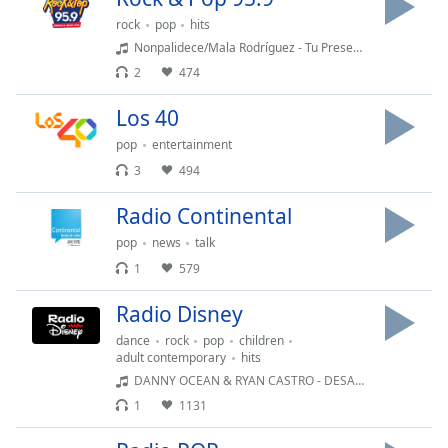
opens
subtitles
rock
pop
hits
settings
Nonpalidece/Mala Rodríguez - Tu Presencia
dialog
2
474
subtitles
off
,
Los 40
selected
pop
entertainment
3
494
Audio
Track
Radio Continental
Picture-
in-
pop
news
talk
Picture
1
579
Fullscreen
This
Radio Disney
is
dance
rock
pop
children
a
adult contemporary
hits
modal
DANNY OCEAN & RYAN CASTRO - DESAHOGATE
window.
1
1131
Beginning