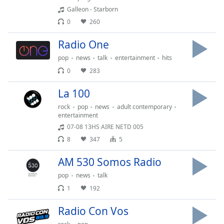
Galleon - Starborn
Opacity
0
260
Radio One
Caption
pop
news
talk
entertainment
hits
Area
0
283
Background
Color
La 100
rock
pop
news
adult contemporary
Opacity
entertainment
07-08 13HS AIRE NETD 005
8
347
5
Font
Size
AM 530 Somos Radio
pop
news
talk
Text
1
192
Edge
Style
Radio Con Vos