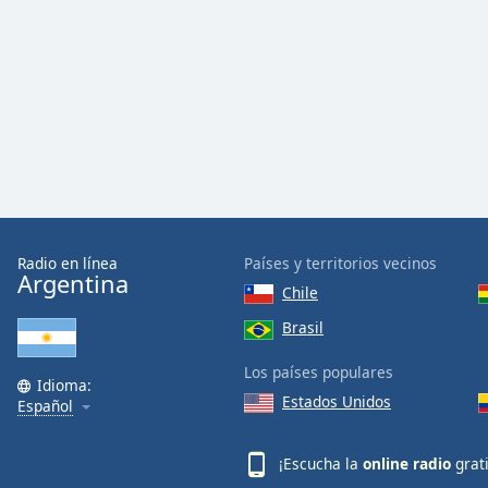
Color
Opacity
Font
Size
Text
Edge
Radio en línea
Países y territorios vecinos
Style
Argentina
Chile
Brasil
Font
Family
Los países populares
Idioma:
Estados Unidos
Español
Reset
Done
¡Escucha la
online radio
grat
Close
Modal