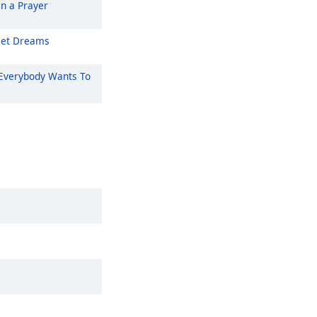
On a Prayer
et Dreams
Everybody Wants To