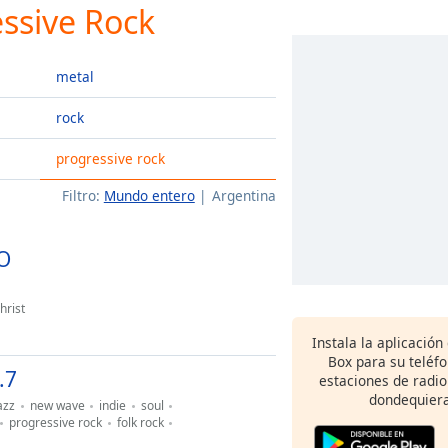
essive Rock
metal
rock
progressive rock
Filtro:
Mundo entero
Argentina
O
hrist
Instala la aplicación
Box para su teléf
.7
estaciones de radio
dondequiera
azz
new wave
indie
soul
progressive rock
folk rock