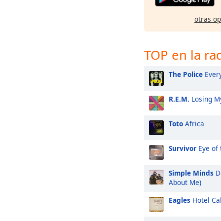
otras o
TOP en la ra
The Police
Every
R.E.M.
Losing My
Toto
Africa
Survivor
Eye of 
Simple Minds
Do
About Me)
Eagles
Hotel Cal