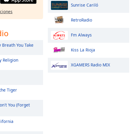
Sunrise Cariló
pciones
RetroRadio
dio
Fm Always
 Breath You Take
Kiss La Rioja
 Religion
XGAMERS Radio MIX
the Tiger
n't You (Forget
ifornia