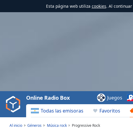
Esta página web utiliza
cookies
. Al continua
Video
Player
is
loading.
Play
Video
Online Radio Box
Juegos
Play
Skip
Todas las emisoras
Favoritos
Backward
Skip
Forward
Al inicio
Géneros
Música rock
Progressive Rock
Mute