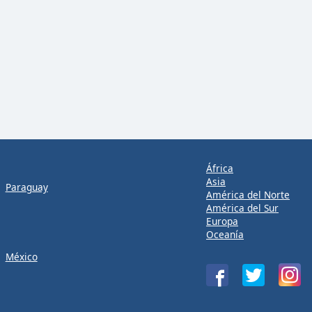
África
Asia
Paraguay
América del Norte
América del Sur
Europa
Oceanía
México