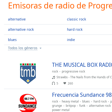
Current
Emisoras de radio de Progr
Time
0:00
/
Duration
-:-
alternative
classic rock
Loaded
:
0.00%
alternative rock
hard rock
0:00
blues
indie
Stream
Type
LIVE
Todos los géneros
Seek to
live,
currently
behind
THE MUSICAL BOX RADI
live
LIVE
Remaining
rock
progressive rock
Time
-
Strawbs - The Nails from the Hands of C
-:-
5
260
1x
Frecuencia Sundance 98
Playback
rock
heavy metal
blues
hard rock
j
Rate
grunge
britpop
funk
alternative rock
power metal