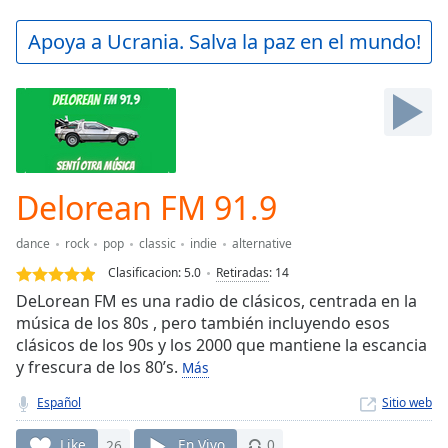
loading.
Play
Apoya a Ucrania. Salva la paz en el mundo!
Video
Play
Skip
Backward
Skip
Forward
Mute
Current
Delorean FM 91.9
Time
0:00
/
dance
rock
pop
classic
indie
alternative
Duration
-:-
Clasificacion:
5.0
Retiradas
:
14
Loaded
:
DeLorean FM es una radio de clásicos, centrada en la
0.00%
música de los 80s , pero también incluyendo esos
Stream
clásicos de los 90s y los 2000 que mantiene la escancia
Type
LIVE
y frescura de los 80’s.
Más
Seek to
live,
currently
Español
Sitio web
behind
live
LIVE
Like
26
En Vivo
0