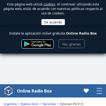
Esta página web utiliza
cookies
. Al continuar utilizando esta
página web, estás de acuerdo con nuestras políticas respecto al
uso de cookies.
Instala la aplicación móvil gratuita
Online Radio Box
No, gracias
Online Radio Box
Video
Player
is
Argentina
Buenos Aires
Necochea
Delorean FM 91.9