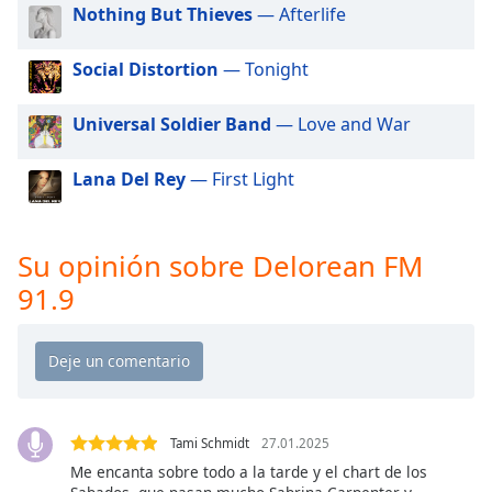
of
Nothing But Thieves
— Afterlife
dialog
window.
Social Distortion
— Tonight
Escape
will
Universal Soldier Band
— Love and War
cancel
and
close
Lana Del Rey
— First Light
the
window.
Su opinión sobre Delorean FM
Text
91.9
Color
Opacity
Text
Tami Schmidt
27.01.2025
Background
Me encanta sobre todo a la tarde y el chart de los
Color