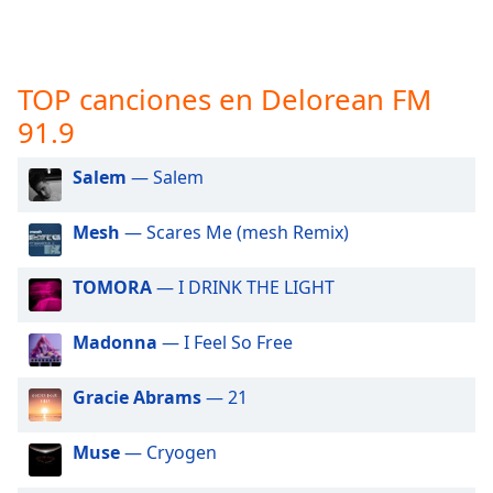
opens
subtitles
settings
dialog
TOP canciones en Delorean FM
subtitles
off
,
91.9
selected
Salem
— Salem
Audio
Track
Mesh
— Scares Me (mesh Remix)
Picture-
in-
Picture
TOMORA
— I DRINK THE LIGHT
Fullscreen
This
Madonna
— I Feel So Free
is
a
Gracie Abrams
— 21
modal
window.
Muse
— Cryogen
Beginning