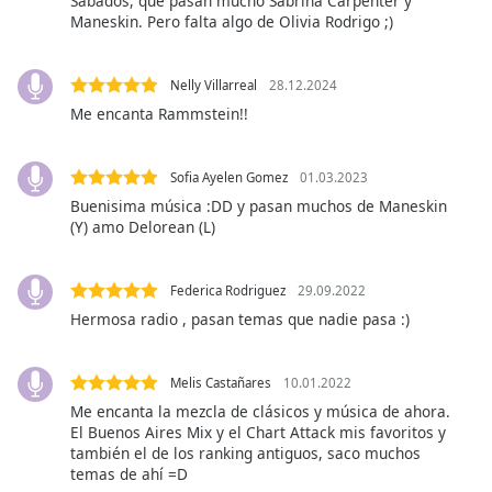
Sabados, que pasan mucho Sabrina Carpenter y
Maneskin. Pero falta algo de Olivia Rodrigo ;)
Opacity
Nelly Villarreal
28.12.2024
Caption
Me encanta Rammstein!!
Area
Background
Sofia Ayelen Gomez
01.03.2023
Color
Buenisima música :DD y pasan muchos de Maneskin
(Y) amo Delorean (L)
Opacity
Federica Rodriguez
29.09.2022
Font
Hermosa radio , pasan temas que nadie pasa :)
Size
Melis Castañares
10.01.2022
Text
Me encanta la mezcla de clásicos y música de ahora.
Edge
El Buenos Aires Mix y el Chart Attack mis favoritos y
Style
también el de los ranking antiguos, saco muchos
temas de ahí =D