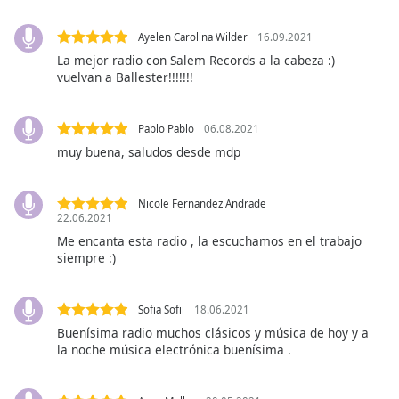
Font
Family
Ayelen Carolina Wilder
16.09.2021
La mejor radio con Salem Records a la cabeza :)
vuelvan a Ballester!!!!!!!
Reset
Done
Pablo Pablo
06.08.2021
Close
Modal
muy buena, saludos desde mdp
Dialog
End
of
Nicole Fernandez Andrade
dialog
22.06.2021
window.
Me encanta esta radio , la escuchamos en el trabajo
siempre :)
Sofia Sofii
18.06.2021
Buenísima radio muchos clásicos y música de hoy y a
la noche música electrónica buenísima .