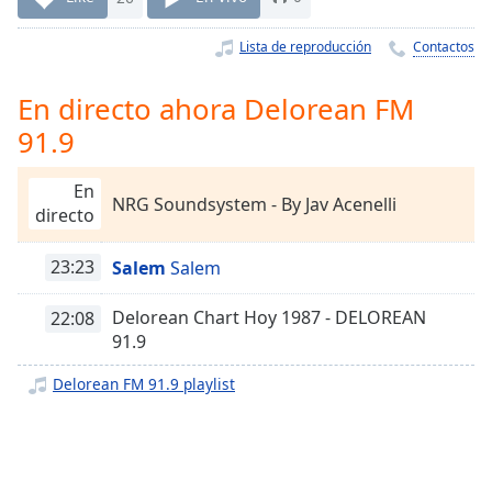
Remaining
Time
-
Lista de reproducción
Contactos
-:-
1x
En directo ahora Delorean FM
Playback
91.9
Rate
Chapters
En
NRG Soundsystem - By Jav Acenelli
directo
Chapters
23:23
Salem
Salem
Descriptions
descriptions
Delorean Chart Hoy 1987 - DELOREAN
22:08
off
,
91.9
selected
Delorean FM 91.9 playlist
Subtitles
subtitles
settings
,