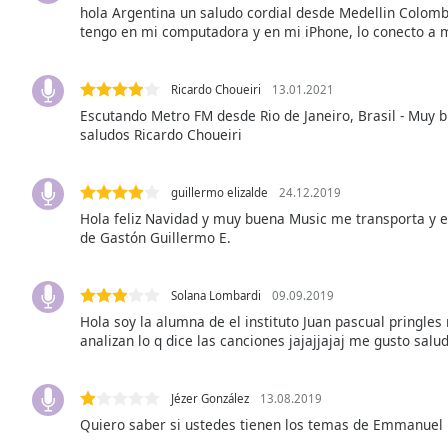
hola Argentina un saludo cordial desde Medellin Colombi
the
tengo en mi computadora y en mi iPhone, lo conecto a m
window.
Text
Ricardo Choueiri
13.01.2021
Color
Escutando Metro FM desde Rio de Janeiro, Brasil - Muy b
saludos Ricardo Choueiri
Opacity
guillermo elizalde
24.12.2019
Hola feliz Navidad y muy buena Music me transporta y
Text
de Gastón Guillermo E.
Background
Color
Solana Lombardi
09.09.2019
Hola soy la alumna de el instituto Juan pascual pringle
Opacity
analizan lo q dice las canciones jajajjajaj me gusto sa
Caption
Jézer González
13.08.2019
Area
Quiero saber si ustedes tienen los temas de Emmanuel D
Background