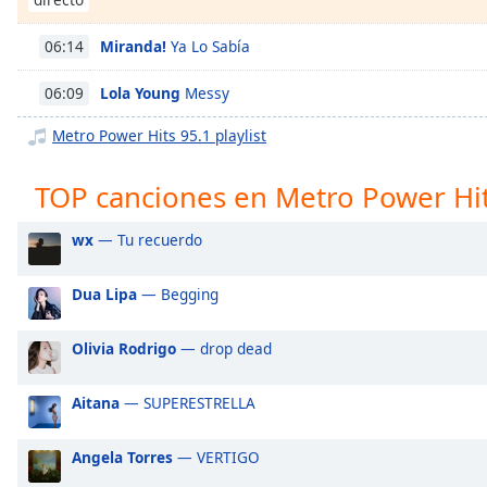
Chapters
Chapters
Miranda!
Ya Lo Sabía
06:14
Descriptions
Lola Young
Messy
06:09
descriptions
Metro Power Hits 95.1 playlist
off
,
selected
TOP canciones en Metro Power Hit
Subtitles
wx
— Tu recuerdo
subtitles
settings
,
Dua Lipa
— Begging
opens
subtitles
Olivia Rodrigo
— drop dead
settings
dialog
Aitana
— SUPERESTRELLA
subtitles
off
,
selected
Angela Torres
— VERTIGO