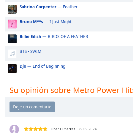
Audio
Sabrina Carpenter
— Feather
Track
Picture-
Bruno M**s
— I Just Might
in-
Picture
Fullscreen
Billie Eilish
— BIRDS OF A FEATHER
This
is
BTS - SWIM
a
modal
Djo
— End of Beginning
window.
Beginning
of
Su opinión sobre Metro Power Hit
dialog
window.
Escape
will
cancel
and
Ober Gutierrez
29.09.2024
close