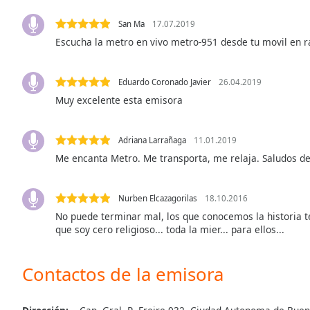
Color
San Ma
17.07.2019
Escucha la metro en vivo metro-951 desde tu movil en r
Opacity
Font
Eduardo Coronado Javier
26.04.2019
Size
Muy excelente esta emisora
Text
Adriana Larrañaga
11.01.2019
Edge
Me encanta Metro. Me transporta, me relaja. Saludos d
Style
Nurben Elcazagorilas
18.10.2016
Font
No puede terminar mal, los que conocemos la historia te
Family
que soy cero religioso... toda la mier... para ellos...
Reset
Contactos de la emisora
Done
Close
Modal