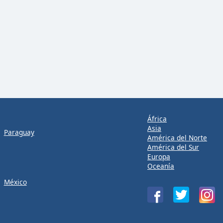
África
Asia
Paraguay
América del Norte
América del Sur
Europa
Oceanía
México