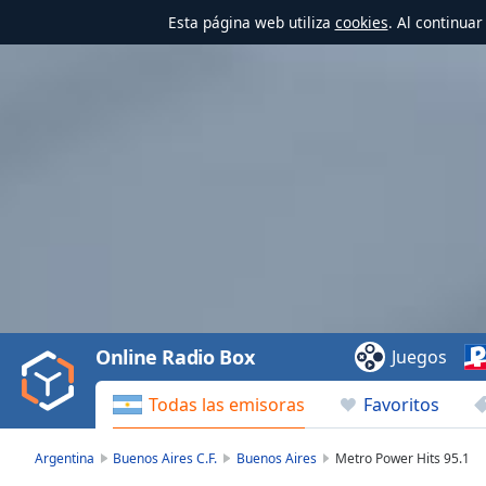
Esta página web utiliza
cookies
. Al continua
Video
Player
is
loading.
Play
Video
Online Radio Box
Juegos
Play
Skip
Todas las emisoras
Favoritos
Backward
Skip
Forward
Argentina
Buenos Aires C.F.
Buenos Aires
Metro Power Hits 95.1
Mute