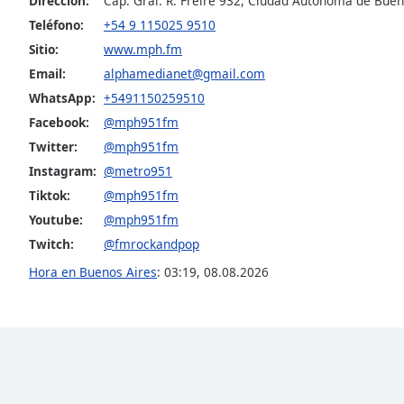
Dirección:
Cap. Gral. R. Freire 932, Ciudad Autonoma de Buen
Dialog
Teléfono:
+54 9 115025 9510
End
Sitio:
www.mph.fm
of
dialog
Email:
alphamedianet@gmail.com
window.
WhatsApp:
+5491150259510
Facebook:
@mph951fm
Twitter:
@mph951fm
Instagram:
@metro951
Tiktok:
@mph951fm
Youtube:
@mph951fm
Twitch:
@fmrockandpop
Hora en Buenos Aires
:
03:19
,
08.08.2026