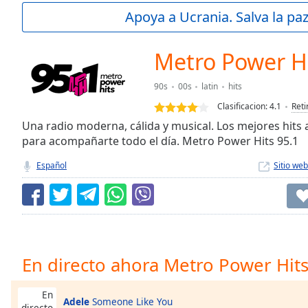
Current
Apoya a Ucrania. Salva la pa
Time
0:00
/
Duration
-:-
Metro Power Hi
Loaded
:
0.00%
90s
00s
latin
hits
0:00
Clasificacion:
4.1
Reti
Stream
Type
Una radio moderna, cálida y musical. Los mejores hits a
LIVE
para acompañarte todo el día. Metro Power Hits 95.1
Seek to
live,
currently
Español
Sitio web
behind
live
LIVE
Remaining
Time
-
-:-
1x
En directo ahora Metro Power Hits
Playback
Rate
En
Adele
Someone Like You
directo