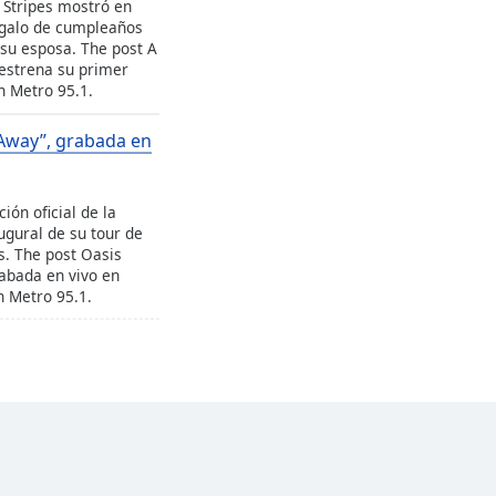
e Stripes mostró en
regalo de cumpleaños
 su esposa. The post A
 estrena su primer
n Metro 95.1.
 Away”, grabada en
ión oficial de la
ugural de su tour de
s. The post Oasis
rabada en vivo en
n Metro 95.1.