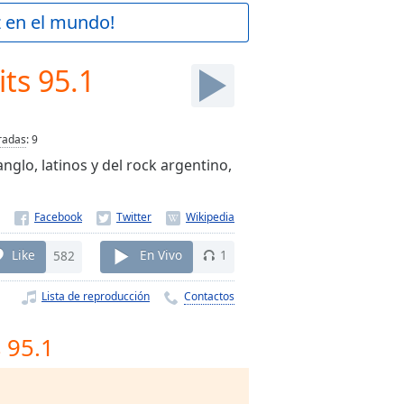
z en el mundo!
ts 95.1
radas
:
9
nglo, latinos y del rock argentino,
Like
582
En Vivo
1
Lista de reproducción
Contactos
 95.1