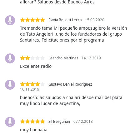
afloran? Saludos desde Buenos Aires
of
dialog
window.
Flavia Bellotti Lecca
15.09.2020
Escape
Tremendo tema Mi pequeño amor,sugiero la versión
will
de Tato Angeleri ,uno de los fundadores del grupo
cancel
Santaires. Felicitaciones por el programa
and
close
the
Leandro Martinez
14.12.2019
window.
Excelente radio
Text
Gustavo Daniel Rodriguez
Color
16.11.2019
buenos dias saludos a chajari desde mar del plata
muy lindo lugar de argentina,
Opacity
Text
Sil Berguñan
07.12.2018
Background
muy buenaaa
Color