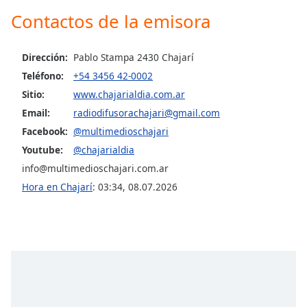
Contactos de la emisora
Opacity
Dirección:
Pablo Stampa 2430 Chajarí
Caption
Teléfono:
+54 3456 42-0002
Area
Sitio:
www.chajarialdia.com.ar
Background
Email:
radiodifusorachajari@gmail.com
Color
Facebook:
@multimedioschajari
Youtube:
@chajarialdia
Opacity
info@multimedioschajari.com.ar
Hora en Chajarí
:
03:34
,
08.07.2026
Font
Size
Text
Edge
Style