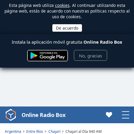
Esta página web utiliza
cookies
. Al continuar utilizando esta
página web, estás de acuerdo con nuestras políticas respecto al
uso de cookies.
Instala la aplicación móvil gratuita
Online Radio Box
No, gracias
Online Radio Box
Video
Player
is
Argentina
Entre Ríos
Chajarí
Chajarí al Día 940 AM