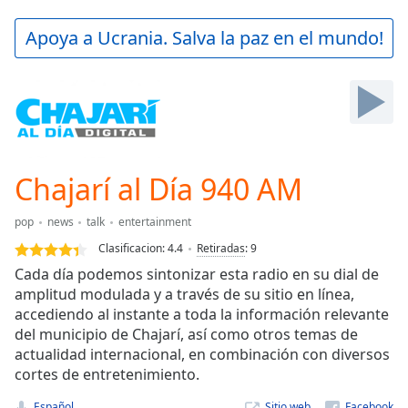
loading.
Play
Apoya a Ucrania. Salva la paz en el mundo!
Video
Play
Skip
Backward
Skip
Forward
Mute
Current
Chajarí al Día 940 AM
Time
0:00
/
pop
news
talk
entertainment
Duration
-:-
Clasificacion:
4.4
Retiradas
:
9
Loaded
:
Cada día podemos sintonizar esta radio en su dial de
0.00%
amplitud modulada y a través de su sitio en línea,
Stream
accediendo al instante a toda la información relevante
Type
LIVE
del municipio de Chajarí, así como otros temas de
Seek to
live,
actualidad internacional, en combinación con diversos
currently
cortes de entretenimiento.
behind
live
LIVE
Español
Sitio web