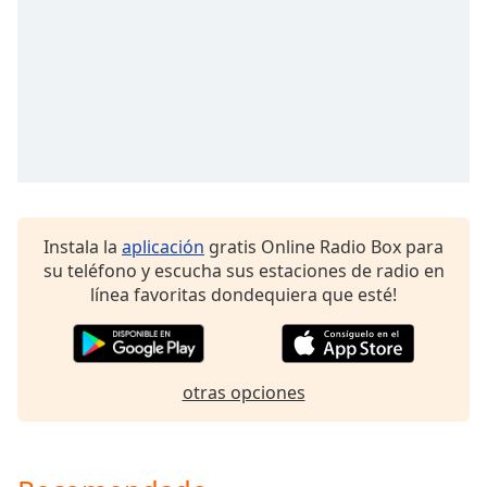
Font
Family
Reset
Done
Close
Modal
Dialog
End
of
Instala la
aplicación
gratis Online Radio Box para
dialog
su teléfono y escucha sus estaciones de radio en
window.
línea favoritas dondequiera que esté!
otras opciones