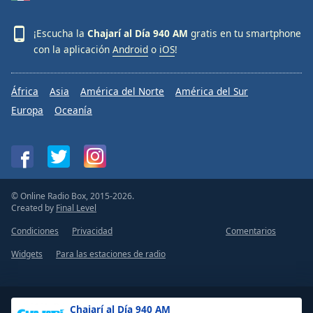
¡Escucha la
Chajarí al Día 940 AM
gratis en tu smartphone
con la aplicación
Android
o
iOS
!
África
Asia
América del Norte
América del Sur
Europa
Oceanía
© Online Radio Box, 2015-2026.
Created by
Final Level
Condiciones
Privacidad
Comentarios
Widgets
Para las estaciones de radio
Chajarí al Día 940 AM