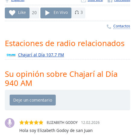
Remaining
Time
-
Like
20
En Vivo
3
-:-
Contactos
1x
Playback
Rate
Estaciones de radio relacionados
Chapters
Chajarí al Día 107.7 FM
Chapters
Su opinión sobre Chajarí al Día
Descriptions
940 AM
descriptions
off
,
selected
Subtitles
subtitles
ELIZABETH GODOY
12.02.2026
settings
,
Hola soy Elizabeth Godoy de san Juan