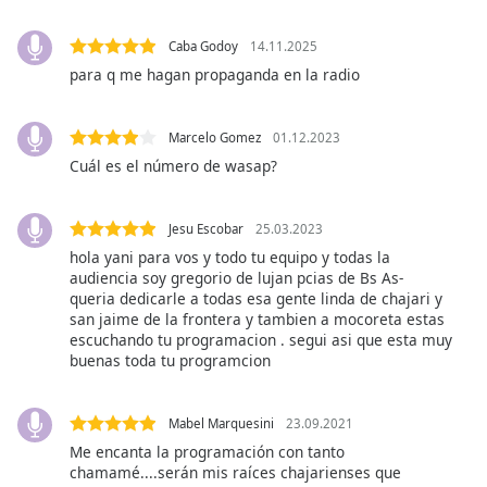
opens
subtitles
settings
Caba Godoy
14.11.2025
dialog
para q me hagan propaganda en la radio
subtitles
off
,
Marcelo Gomez
01.12.2023
selected
Cuál es el número de wasap?
Audio
Track
Jesu Escobar
25.03.2023
Picture-
hola yani para vos y todo tu equipo y todas la
in-
audiencia soy gregorio de lujan pcias de Bs As-
Picture
queria dedicarle a todas esa gente linda de chajari y
Fullscreen
san jaime de la frontera y tambien a mocoreta estas
This
escuchando tu programacion . segui asi que esta muy
is
buenas toda tu programcion
a
modal
window.
Mabel Marquesini
23.09.2021
Me encanta la programación con tanto
Beginning
chamamé....serán mis raíces chajarienses que