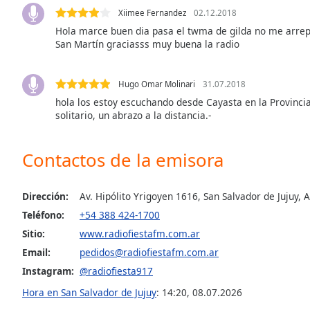
the
Xiimee Fernandez
02.12.2018
window.
Hola marce buen dia pasa el twma de gilda no me arrep
San Martín graciasss muy buena la radio
Text
Color
Hugo Omar Molinari
31.07.2018
hola los estoy escuchando desde Cayasta en la Provincia
solitario, un abrazo a la distancia.-
Opacity
Contactos de la emisora
Text
Background
Color
Dirección:
Av. Hipólito Yrigoyen 1616, San Salvador de Jujuy, 
Teléfono:
+54 388 424-1700
Opacity
Sitio:
www.radiofiestafm.com.ar
Email:
pedidos@radiofiestafm.com.ar
Caption
Instagram:
@radiofiesta917
Area
Hora en San Salvador de Jujuy
:
14:20
,
08.07.2026
Background