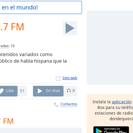
z en el mundo!
1.7 FM
radas
:
10
ontenidos variados como
úblico de habla hispana que la
Sitio web
Like
51
En Vivo
8
Instala la
aplicación
Contactos
Box para su teléf
estaciones de radio
7 FM
dondequiera