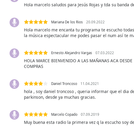
Audio
Hola marcelo saludos para Jesús Rojas y tda su banda 
Track
Picture-
Mariana De los Rios
20.09.2022
in-
Picture
Hola marcelo me encanta tu programa te escucho todas 
Fullscreen
la música espectacular me podes pasar el num así te 
This
is
Ernesto Alejandro Vargas
07.03.2022
a
modal
HOLA MARCE BIENVENIDO A LAS MAÑANAS ACA DESDE 
COMPRAS
window.
Beginning
Daniel Troncoso
11.04.2021
of
hola , soy daniel troncoso , queria informar que el dia
dialog
parkinson, desde ya muchas gracias.
window.
Escape
will
Marcelo Copado
07.09.2019
cancel
Muy buena esta radio la primera vez q la escucho soy d
and
close