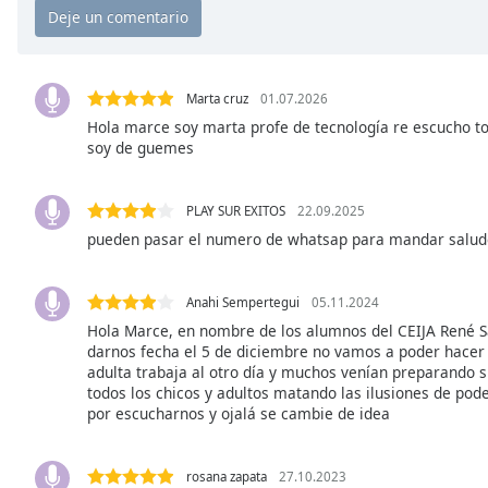
Chapters
Chapters
Descriptions
Marta cruz
01.07.2026
Hola marce soy marta profe de tecnología re escucho t
descriptions
soy de guemes
off
,
selected
PLAY SUR EXITOS
22.09.2025
Subtitles
pueden pasar el numero de whatsap para mandar salud
subtitles
settings
,
Anahi Sempertegui
05.11.2024
opens
Hola Marce, en nombre de los alumnos del CEIJA René 
subtitles
darnos fecha el 5 de diciembre no vamos a poder hacer
settings
adulta trabaja al otro día y muchos venían preparando s
dialog
todos los chicos y adultos matando las ilusiones de pod
subtitles
por escucharnos y ojalá se cambie de idea
off
,
selected
rosana zapata
27.10.2023