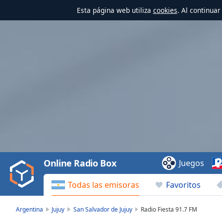
Esta página web utiliza
cookies
. Al continua
Video
Player
is
loading.
Play
Video
Online Radio Box
Juegos
Play
Skip
Todas las emisoras
Favoritos
Backward
Skip
Forward
Argentina
Jujuy
San Salvador de Jujuy
Radio Fiesta 91.7 FM
Mute