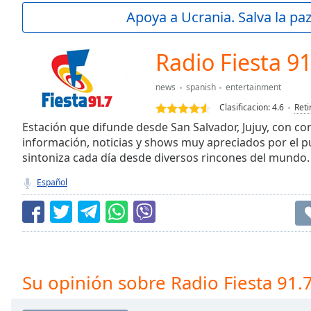
Current
Apoya a Ucrania. Salva la pa
Time
0:00
/
Duration
-:-
Radio Fiesta 9
Loaded
:
0.00%
news
spanish
entertainment
0:00
Clasificacion:
4.6
Reti
Stream
Type
Estación que difunde desde San Salvador, Jujuy, con c
LIVE
información, noticias y shows muy apreciados por el p
Seek to
live,
sintoniza cada día desde diversos rincones del mundo.
currently
behind
Español
live
LIVE
Remaining
Time
-
-:-
1x
Su opinión sobre Radio Fiesta 91.
Playback
Rate