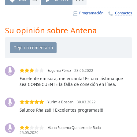
Remaining
Time
-
Programación
Contactos
-:-
1x
Su opinión sobre Antena
Playback
Rate
Chapters
Chapters
Eugenia Pérez
23.06.2022
Descriptions
Excelente emisora, me encanta! Es una lástima que
sea CONSECUENTE la falla de conexión en línea.
descriptions
off
,
selected
Yurimia Boscan
30.03.2022
Saludos Rhaiza!!!! Excelentes programas!!!
Subtitles
subtitles
Maria Eugenia Quintero de Rada
settings
,
25.05.2020