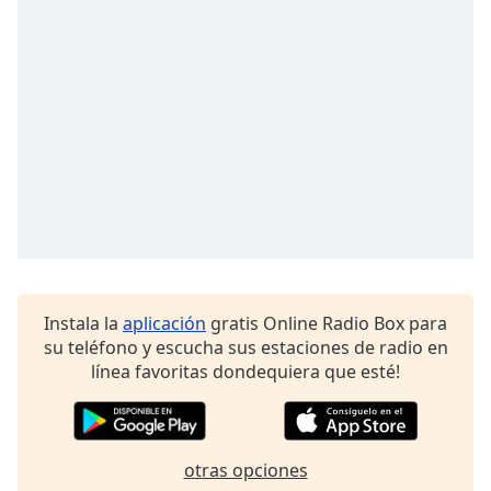
Opacity
Caption
Area
Background
Color
Opacity
Font
Instala la
aplicación
gratis Online Radio Box para
Size
su teléfono y escucha sus estaciones de radio en
línea favoritas dondequiera que esté!
Text
Edge
Style
otras opciones