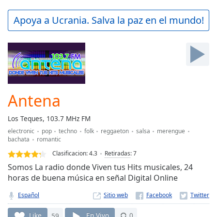
loading.
Play
Apoya a Ucrania. Salva la paz en el mundo!
Video
Play
Skip
Backward
Skip
Forward
Mute
Current
Antena
Time
0:00
/
Los Teques, 103.7 MHz FM
Duration
-:-
electronic
pop
techno
folk
reggaeton
salsa
merengue
Loaded
:
bachata
romantic
0.00%
Clasificacion:
4.3
Retiradas
:
7
Stream
Somos La radio donde Viven tus Hits musicales, 24
Type
LIVE
horas de buena música en señal Digital Online
Seek to
live,
currently
Español
Sitio web
behind
live
LIVE
Like
59
En Vivo
0