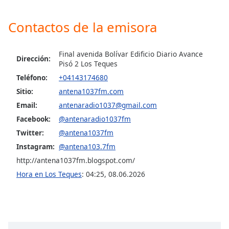
of
dialog
Contactos de la emisora
window.
Escape
will
Final avenida Bolívar Edificio Diario Avance
Dirección:
cancel
Pisó 2 Los Teques
and
Teléfono:
+04143174680
close
Sitio:
antena1037fm.com
the
window.
Email:
antenaradio1037@gmail.com
Facebook:
@antenaradio1037fm
Text
Twitter:
@antena1037fm
Color
Instagram:
@antena103.7fm
http://antena1037fm.blogspot.com/
Opacity
Hora en Los Teques
:
04:25
,
08.06.2026
Text
Background
Color