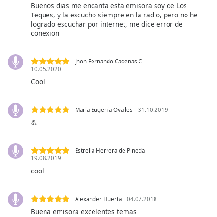
opens
Buenos dias me encanta esta emisora soy de Los
subtitles
Teques, y la escucho siempre en la radio, pero no he
settings
logrado escuchar por internet, me dice error de
dialog
conexion
subtitles
off
,
Jhon Fernando Cadenas C
selected
10.05.2020
Cool
Audio
Track
Picture-
Maria Eugenia Ovalles
31.10.2019
in-
💪
Picture
Fullscreen
This
Estrella Herrera de Pineda
is
19.08.2019
a
cool
modal
window.
Alexander Huerta
04.07.2018
Beginning
Buena emisora excelentes temas