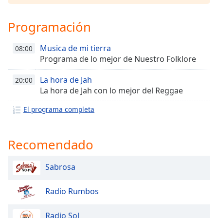
Font
Family
Programación
Musica de mi tierra
08:00
Reset
Programa de lo mejor de Nuestro Folklore
Done
Close
La hora de Jah
Modal
20:00
Dialog
La hora de Jah con lo mejor del Reggae
End
of
El programa completa
dialog
window.
Recomendado
Sabrosa
Radio Rumbos
Radio Sol