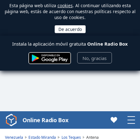
Esta página web utiliza
cookies
. Al continuar utilizando esta
página web, estás de acuerdo con nuestras políticas respecto al
uso de cookies.
Instala la aplicación móvil gratuita
Online Radio Box
No, gracias
Online Radio Box
Video
Player
is
Venezuela
Estado Miranda
Los Teques
Antena