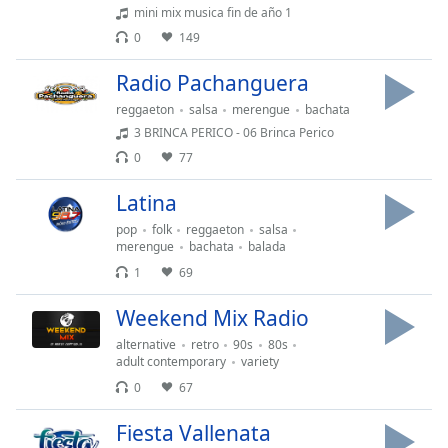
of
mini mix musica fin de año 1
dialog
0
149
window.
Escape
Radio Pachanguera
will
reggaeton
salsa
merengue
bachata
cancel
3 BRINCA PERICO - 06 Brinca Perico
and
0
77
close
the
Latina
window.
pop
folk
reggaeton
salsa
merengue
bachata
balada
Text
Color
1
69
Weekend Mix Radio
Opacity
alternative
retro
90s
80s
adult contemporary
variety
Text
0
67
Background
Fiesta Vallenata
Color