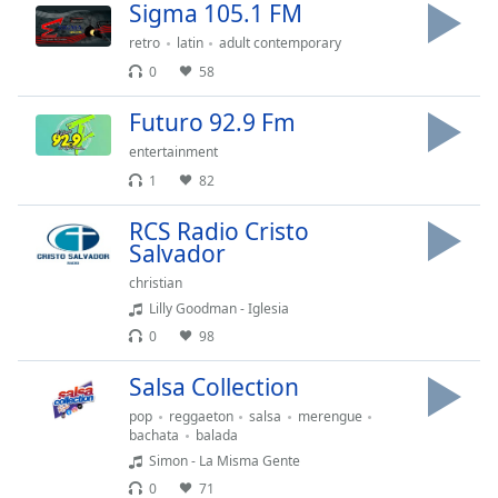
Sigma 105.1 FM
Font
Family
retro
latin
adult contemporary
0
58
Reset
Futuro 92.9 Fm
Done
entertainment
Close
Modal
1
82
Dialog
End
RCS Radio Cristo
of
Salvador
dialog
christian
window.
Lilly Goodman - Iglesia
0
98
Salsa Collection
pop
reggaeton
salsa
merengue
bachata
balada
Simon - La Misma Gente
0
71