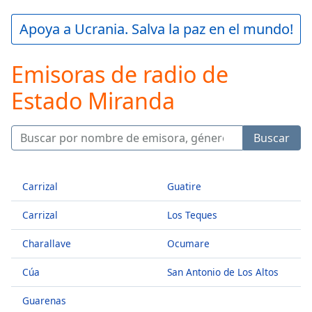
loading.
Play
Apoya a Ucrania. Salva la paz en el mundo!
Video
Play
Emisoras de radio de
Skip
Backward
Estado Miranda
Skip
Forward
Mute
Current
Buscar
Time
0:00
/
Duration
-:-
Carrizal
Guatire
Loaded
:
0.00%
Carrizal
Los Teques
Stream
Type
LIVE
Charallave
Ocumare
Seek to
live,
Cúa
San Antonio de Los Altos
currently
behind
live
LIVE
Guarenas