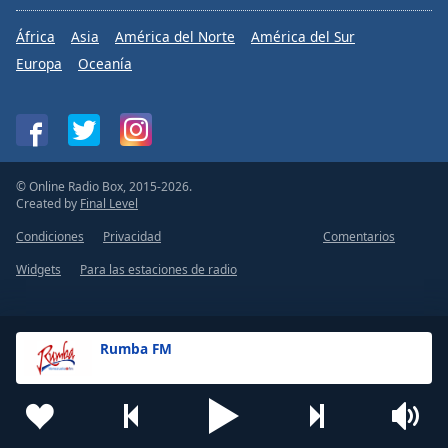
África
Asia
América del Norte
América del Sur
Europa
Oceanía
© Online Radio Box, 2015-2026.
Created by
Final Level
Condiciones
Privacidad
Comentarios
Widgets
Para las estaciones de radio
Rumba FM