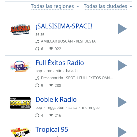
Remaining
Todas las regiones
Todas las ciudades
Time
-
-:-
¡SALSISIMA-SPACE!
1x
salsa
Playback
Rate
AMILCAR BOSCÁN - RESPUESTA
6
922
Chapters
Full Éxitos Radio
Chapters
pop
romantic
balada
Descriptions
Desconocido - SPOT 1 FULL EXITOS OANEIDYS
9
288
descriptions
off
,
Doble k Radio
selected
pop
reggaeton
salsa
merengue
Subtitles
4
216
subtitles
Tropical 95
settings
,