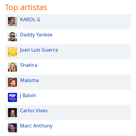
Top artistas
KAROL G
Daddy Yankee
Juan Luis Guerra
Shakira
Maluma
J Balvin
Carlos Vives
Marc Anthony