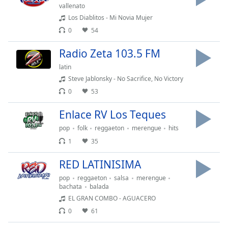
vallenato
Los Diablitos - Mi Novia Mujer
Opacity
0
54
Caption
Radio Zeta 103.5 FM
Area
latin
Background
Steve Jablonsky - No Sacrifice, No Victory
Color
0
53
Enlace RV Los Teques
Opacity
pop
folk
reggaeton
merengue
hits
1
35
Font
Size
RED LATINISIMA
pop
reggaeton
salsa
merengue
Text
bachata
balada
Edge
EL GRAN COMBO - AGUACERO
Style
0
61