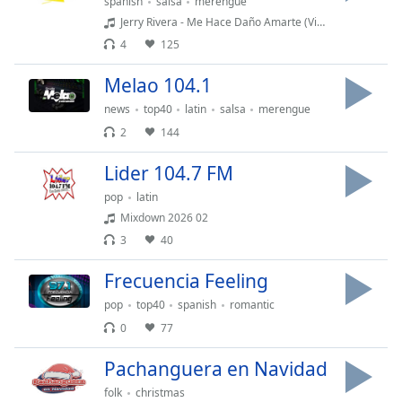
opens
spanish
salsa
merengue
subtitles
Jerry Rivera - Me Hace Daño Amarte (Video Oficial)
settings
4
125
dialog
subtitles
Melao 104.1
off
,
news
top40
latin
salsa
merengue
selected
2
144
Audio
Track
Lider 104.7 FM
pop
latin
Picture-
in-
Mixdown 2026 02
Picture
3
40
Fullscreen
This
Frecuencia Feeling
is
pop
top40
spanish
romantic
a
modal
0
77
window.
Pachanguera en Navidad
Beginning
folk
christmas