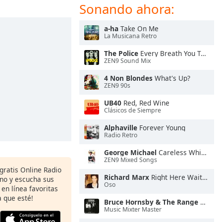
Sonando ahora:
a-ha
Take On Me
La Musicana Retro
The Police
Every Breath You Take
ZEN9 Sound Mix
4 Non Blondes
What's Up?
ZEN9 90s
UB40
Red, Red Wine
Clásicos de Siempre
Alphaville
Forever Young
Radio Retro
George Michael
Careless Whisper
ZEN9 Mixed Songs
 gratis Online Radio
Richard Marx
Right Here Waiting
ono y escucha sus
Oso
 en línea favoritas
 que esté!
Bruce Hornsby & The Range
The Way It Is
Music Mixter Master