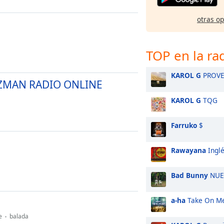
otras o
TOP en la ra
KAROL G
PROV
ZMAN RADIO ONLINE
KAROL G
TQG
Farruko
$
Rawayana
Ingl
Bad Bunny
NUE
a-ha
Take On M
e
balada