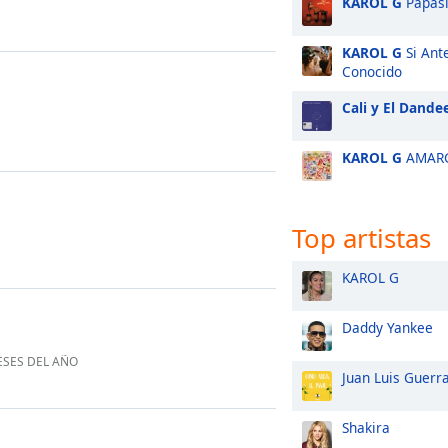
KAROL G
Papasi
KAROL G
Si Ant
Conocido
Cali y El Dande
KAROL G
AMAR
Top artistas
KAROL G
Daddy Yankee
ESES DEL AÑO
Juan Luis Guerr
Shakira