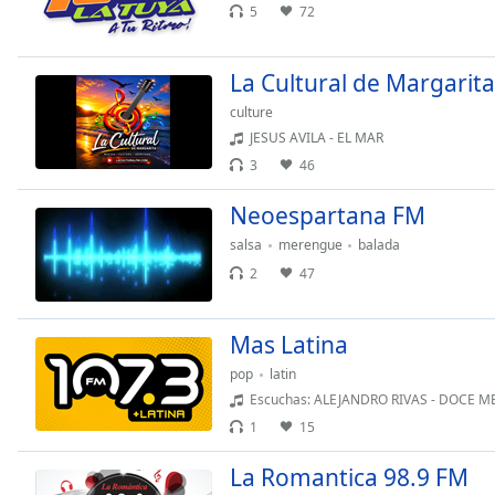
Audio
5
72
Track
Picture-
La Cultural de Margarita
in-
Picture
culture
Fullscreen
JESUS AVILA - EL MAR
This
3
46
is
a
Neoespartana FM
modal
salsa
merengue
balada
window.
2
47
Beginning
of
Mas Latina
dialog
window.
pop
latin
Escape
Escuchas: ALEJANDRO RIVAS - DOCE M
will
1
15
cancel
and
La Romantica 98.9 FM
close