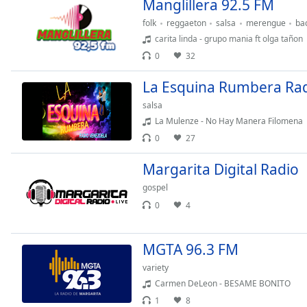
Manglillera 92.5 FM
Color
folk
reggaeton
salsa
merengue
ba
carita linda - grupo mania ft olga tañon
Opacity
0
32
Font
La Esquina Rumbera Ra
Size
salsa
La Mulenze - No Hay Manera Filomena
Text
0
27
Edge
Margarita Digital Radio
Style
gospel
0
4
Font
Family
MGTA 96.3 FM
Reset
variety
Done
Carmen DeLeon - BESAME BONITO
Close
1
8
Modal