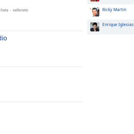
Ricky Martin
chata
vallenato
Enrique Iglesias
dio