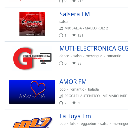
9
215
Chapters
Chapters
Salsera FM
salsa
Descriptions
MIX SALSA - MAELO RUIZ 2
descriptions
1
131
off
,
selected
MUTI-ELECTRONICA GU
dance
salsa
merengue
romantic
Subtitles
0
88
subtitles
settings
,
AMOR FM
opens
subtitles
pop
romantic
balada
settings
REGGI EL AUTENTICO - ME MARCHARE
dialog
2
50
subtitles
off
,
La Tuya Fm
selected
pop
folk
reggaeton
salsa
merengu