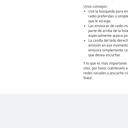
Unos consejos:
Use la búsqueda para en
radio preferidas o simpl
que le atraiga.
Las emisoras de radio m
parte de arriba de la lis
especialmente quiera por
La casilla del lado derec
emisión en ese momento
emisora simplemente con 
que desea escuchar.
Y lo que es más importante 
sitio, por favor, cuénteselo
redes sociales y ¡escuche co
línea!