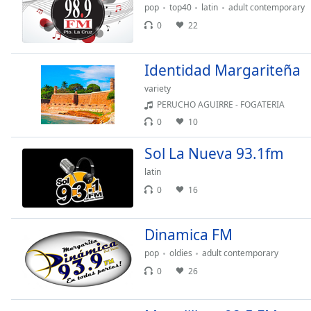
pop
top40
latin
adult contemporary
the
0
22
window.
Text
Identidad Margariteña
Color
variety
PERUCHO AGUIRRE - FOGATERIA
Opacity
0
10
Sol La Nueva 93.1fm
Text
Background
latin
Color
0
16
Opacity
Dinamica FM
pop
oldies
adult contemporary
Caption
0
26
Area
Background