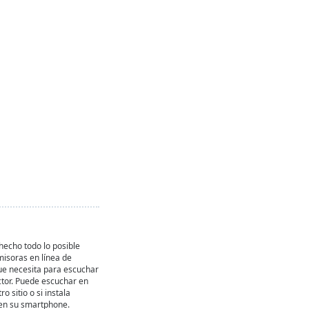
echo todo lo posible
misoras en línea de
ue necesita para escuchar
ctor. Puede escuchar en
ro sitio o si instala
en su smartphone.