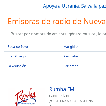
Current
Apoya a Ucrania. Salva la pa
Time
0:00
/
Duration
-:-
Emisoras de radio de Nueva
Loaded
:
0.00%
0:00
Stream
Type
LIVE
Boca de Pozo
Manglillo
Seek to
live,
Juan Griego
Pampatar
currently
behind
live
LIVE
La Asunción
Porlamar
Remaining
Time
-
-:-
Rumba FM
1x
Playback
spanish
latin
Rate
CRISTINA MAICA - LA VECINA