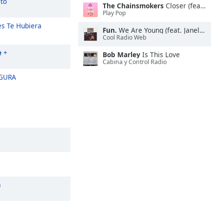
to
The Chainsmokers
Closer (feat. Halsey)
Play Pop
es Te Hubiera
Fun.
We Are Young (feat. Janelle Monáe)
Cool Radio Web
e
+
Bob Marley
Is This Love
Cabina y Control Radio
GURA
a