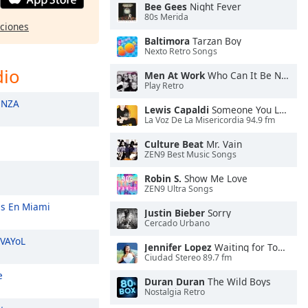
Bee Gees
Night Fever
80s Merida
pciones
Baltimora
Tarzan Boy
Nexto Retro Songs
dio
Men At Work
Who Can It Be Now?
Play Retro
ENZA
Lewis Capaldi
Someone You Loved
La Voz De La Misericordia 94.9 fm
Culture Beat
Mr. Vain
ZEN9 Best Music Songs
Robin S.
Show Me Love
ZEN9 Ultra Songs
és En Miami
Justin Bieber
Sorry
Cercado Urbano
VAYoL
Jennifer Lopez
Waiting for Tonight
Ciudad Stereo 89.7 fm
e
Duran Duran
The Wild Boys
Nostalgia Retro