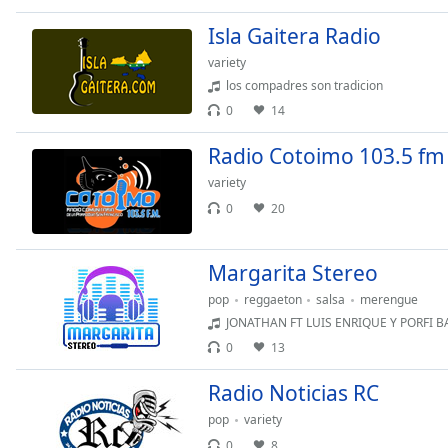
Dialog
Isla Gaitera Radio
End
of
variety
dialog
los compadres son tradicion
window.
0
14
Radio Cotoimo 103.5 fm
variety
0
20
Margarita Stereo
pop
reggaeton
salsa
merengue
JONATHAN FT LUIS ENRIQUE Y PORFI B
0
13
Radio Noticias RC
pop
variety
0
8