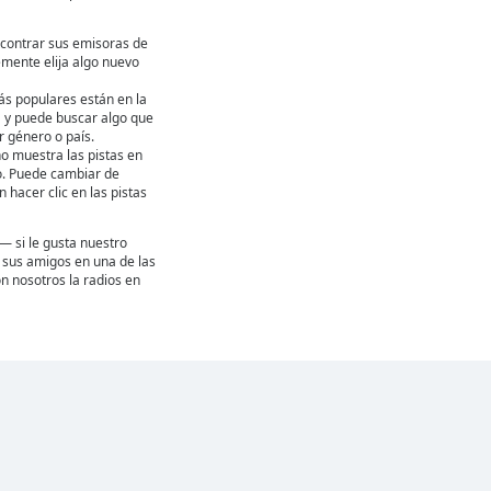
contrar sus emisoras de
emente elija algo nuevo
ás populares están en la
ta y puede buscar algo que
 género o país.
ho muestra las pistas en
. Puede cambiar de
hacer clic en las pistas
— si le gusta nuestro
 a sus amigos en una de las
n nosotros la radios en