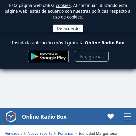
Esta página web utiliza
cookies
. Al continuar utilizando esta
página web, estás de acuerdo con nuestras políticas respecto al
uso de cookies.
Instala la aplicación móvil gratuita
Online Radio Box
No, gracias
Online Radio Box
Video
Player
is
Venezuela
Nueva Esparta
Porlamar
Identidad Margariteña