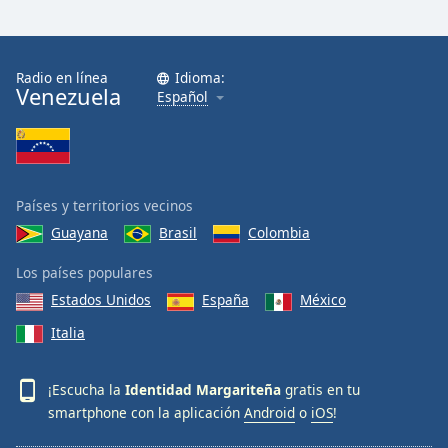
Font
Family
Radio en línea
Idioma:
Venezuela
Español
Reset
Done
Close
Modal
Dialog
End
Países y territorios vecinos
of
Guayana
Brasil
Colombia
dialog
window.
Los países populares
Estados Unidos
España
México
Italia
¡Escucha la
Identidad Margariteña
gratis en tu
smartphone con la aplicación
Android
o
iOS
!