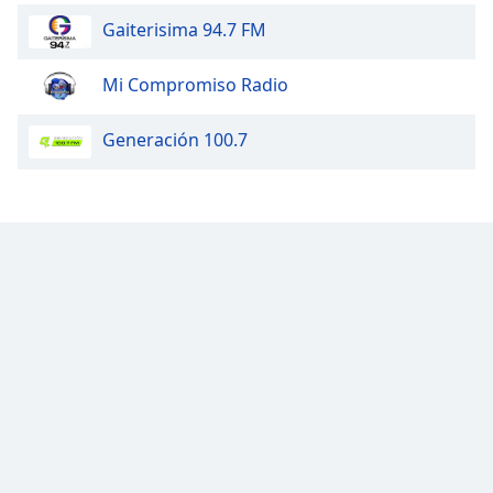
Gaiterisima 94.7 FM
Opacity
Mi Compromiso Radio
Caption
Area
Generación 100.7
Background
Color
Opacity
Font
Size
Text
Edge
Style