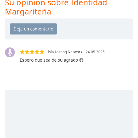
Su opinión sobre Identidad
Remaining
Time
-
Margariteña
-:-
1x
Playback
Rate
IslaHosting Network
24.05.2025
Chapters
Espero que sea de su agrado 😊
Chapters
Descriptions
descriptions
off
,
selected
Subtitles
subtitles
settings
,