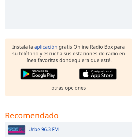
opens
subtitles
settings
dialog
subtitles
off
,
selected
Instala la
aplicación
gratis Online Radio Box para
su teléfono y escucha sus estaciones de radio en
Audio
Track
línea favoritas dondequiera que esté!
Picture-
in-
Picture
Fullscreen
otras opciones
This
is
a
modal
Recomendado
window.
Urbe 96.3 FM
Beginning