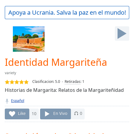
loading.
Play
Apoya a Ucrania. Salva la paz en el mundo!
Video
Play
Skip
Backward
Skip
Forward
Mute
Current
Identidad Margariteña
Time
0:00
/
variety
Duration
-:-
Clasificacion:
5.0
Retiradas
:
1
Loaded
:
Historias de Margarita: Relatos de la Margariteñidad
0.00%
Stream
Español
Type
LIVE
Seek to
Like
10
En Vivo
0
live,
currently
behind
live
LIVE