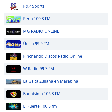
of
P&P Sports
dialog
window.
Escape
Perla 100.3 FM
will
cancel
MG RADIO ONLINE
and
close
Única 99.9 FM
the
window.
Pinchando Discos Radio Online
Text
Color
W Radio 99.7 FM
La Gaita Zuliana en Marabina
Opacity
Buenísima 106.3 FM
Text
Background
El Fuerte 100.5 fm
Color