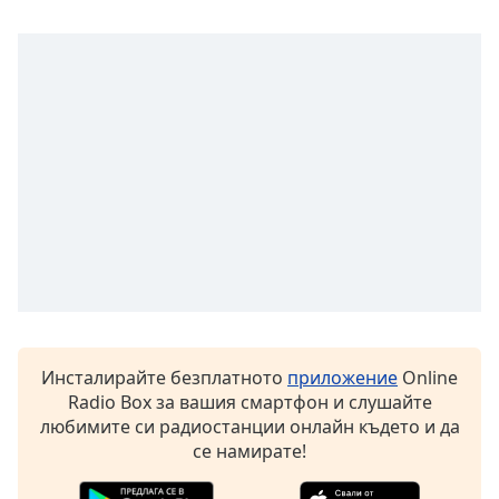
Color
Opacity
Caption
Area
Background
Color
Opacity
Font
Size
Инсталирайте безплатното
приложение
Online
Radio Box за вашия смартфон и слушайте
Text
любимите си радиостанции онлайн където и да
Edge
се намирате!
Style