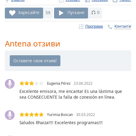
Remaining
Time
-
Харесайте
59
Пускане
0
-:-
Програма
Контакти
1x
Playback
Antena отзиви
Rate
Chapters
Chapters
Descriptions
Eugenia Pérez
23.06.2022
descriptions
Excelente emisora, me encanta! Es una lástima que
sea CONSECUENTE la falla de conexión en línea.
off
,
selected
Yurimia Boscan
30.03.2022
Subtitles
Saludos Rhaiza!!!! Excelentes programas!!!
subtitles
settings
,