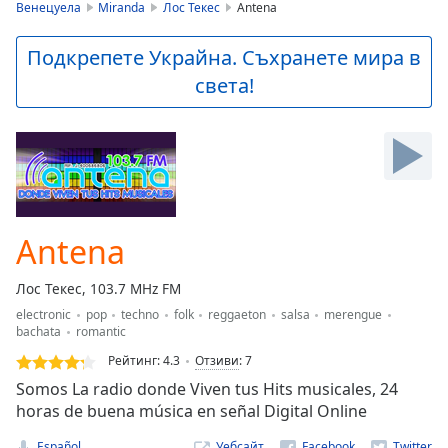
is
Венецуела
Miranda
Лос Текес
Antena
loading.
Play
Подкрепете Украйна. Съхранете мира в
Video
света!
Play
Skip
Backward
Skip
Forward
Mute
Current
Time
0:00
Antena
/
Duration
-:-
Лос Текес, 103.7 MHz FM
Loaded
:
electronic
pop
techno
folk
reggaeton
salsa
merengue
0.00%
bachata
romantic
Stream
Type
LIVE
Рейтинг:
4.3
Отзиви
:
7
Seek to
Somos La radio donde Viven tus Hits musicales, 24
live,
horas de buena música en señal Digital Online
currently
behind
live
LIVE
Español
Уебсайт