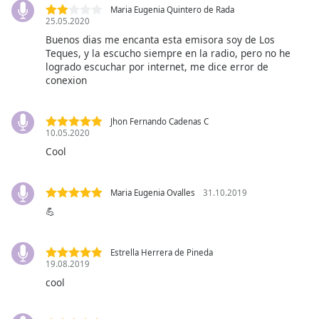
opens
Maria Eugenia Quintero de Rada
25.05.2020
subtitles
Buenos dias me encanta esta emisora soy de Los
settings
Teques, y la escucho siempre en la radio, pero no he
dialog
logrado escuchar por internet, me dice error de
subtitles
conexion
off
,
selected
Jhon Fernando Cadenas C
10.05.2020
Audio
Track
Cool
Picture-
in-
Maria Eugenia Ovalles
31.10.2019
Picture
💪
Fullscreen
This
is
Estrella Herrera de Pineda
a
19.08.2019
modal
cool
window.