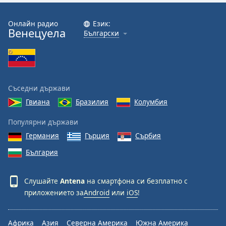
Онлайн радио
Език:
Венецуела
Български
Съседни държави
Гвиана
Бразилия
Колумбия
Популярни държави
Германия
Гърция
Сърбия
България
Слушайте
Antena
на смартфона си безплатно с
приложението за
Android
или
iOS
!
Африка
Азия
Северна Америка
Южна Америка