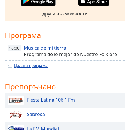
Font
други възможности
Family
Програма
Reset
Done
Musica de mi tierra
Close
16:00
Modal
Programa de lo mejor de Nuestro Folklore
Dialog
End
Цялата програма
of
dialog
window.
Препоръчано
Fiesta Latina 106.1 Fm
Sabrosa
La FM Mundial