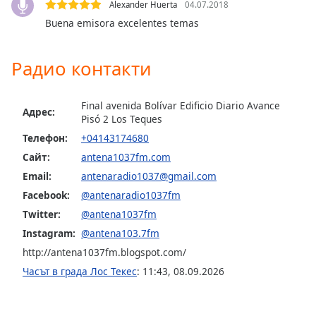
Beginning
Alexander Huerta
04.07.2018
of
Buena emisora excelentes temas
dialog
window.
Радио контакти
Escape
will
cancel
Final avenida Bolívar Edificio Diario Avance
and
Адрес:
Pisó 2 Los Teques
close
Телефон:
+04143174680
the
window.
Сайт:
antena1037fm.com
Email:
antenaradio1037@gmail.com
Text
Facebook:
@antenaradio1037fm
Color
Twitter:
@antena1037fm
Instagram:
@antena103.7fm
Opacity
http://antena1037fm.blogspot.com/
Часът в града Лос Текес
:
11:43
,
08.09.2026
Text
Background