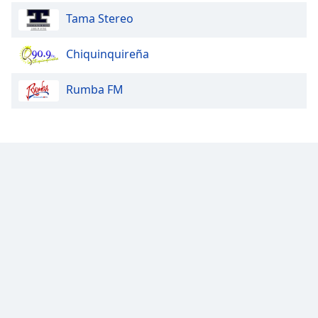
Tama Stereo
Chiquinquireña
Rumba FM