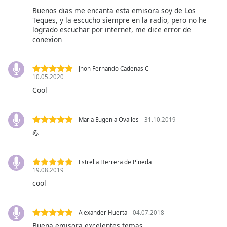
subtitles
Buenos dias me encanta esta emisora soy de Los
settings
Teques, y la escucho siempre en la radio, pero no he
dialog
logrado escuchar por internet, me dice error de
subtitles
conexion
off
,
selected
Jhon Fernando Cadenas C
10.05.2020
Audio
Track
Cool
Picture-
in-
Maria Eugenia Ovalles
31.10.2019
Picture
💪
Fullscreen
This
is
Estrella Herrera de Pineda
a
19.08.2019
modal
cool
window.
Beginning
Alexander Huerta
04.07.2018
of
Buena emisora excelentes temas