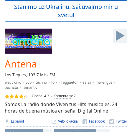
Play
Stanimo uz Ukrajinu. Sačuvajmo mir u
Video
svetu!
Play
Skip
Backward
Skip
Forward
Mute
Current
Time
0:00
Antena
/
Duration
-:-
Los Teques, 103.7 MHz FM
Loaded
:
electronic
pop
techno
folk
reggaeton
salsa
merengue
0.00%
bachata
romantic
Stream
Type
LIVE
Ocena:
4.3
Komentara
:
7
Seek to
Somos La radio donde Viven tus Hits musicales, 24
live,
horas de buena música en señal Digital Online
currently
behind
live
LIVE
Español
Veb-lokacija
Remaining