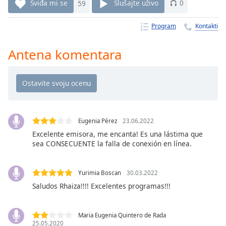
Time
-
Sviđa mi se
59
Slušajte uživo
0
-:-
Program
Kontakti
1x
Playback
Antena komentara
Rate
Chapters
Chapters
Descriptions
Eugenia Pérez
23.06.2022
descriptions
Excelente emisora, me encanta! Es una lástima que
sea CONSECUENTE la falla de conexión en línea.
off
,
selected
Yurimia Boscan
30.03.2022
Subtitles
Saludos Rhaiza!!!! Excelentes programas!!!
subtitles
settings
,
opens
Maria Eugenia Quintero de Rada
25.05.2020