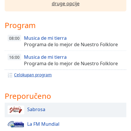
druge opcije
Family
Program
Reset
Done
Musica de mi tierra
Close
08:00
Modal
Programa de lo mejor de Nuestro Folklore
Dialog
End
Musica de mi tierra
16:00
of
Programa de lo mejor de Nuestro Folklore
dialog
window.
Celokupan program
Preporučeno
Sabrosa
La FM Mundial