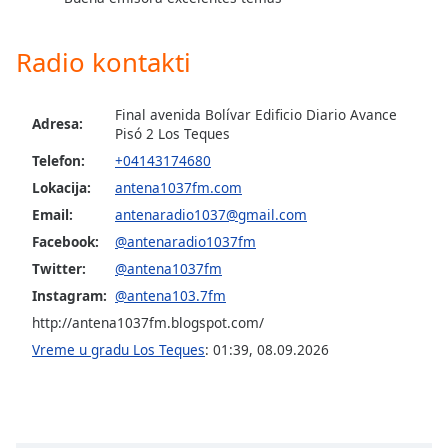
dialog
window.
Radio kontakti
Escape
will
cancel
Final avenida Bolívar Edificio Diario Avance
and
Adresa:
Pisó 2 Los Teques
close
Telefon:
+04143174680
the
window.
Lokacija:
antena1037fm.com
Email:
antenaradio1037@gmail.com
Text
Facebook:
@antenaradio1037fm
Color
Twitter:
@antena1037fm
Instagram:
@antena103.7fm
Opacity
http://antena1037fm.blogspot.com/
Vreme u gradu Los Teques
:
01:39
,
08.09.2026
Text
Background
Color