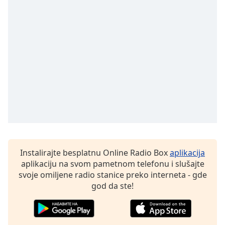
Opacity
Caption
Area
Background
Color
Opacity
Font
Size
Instalirajte besplatnu Online Radio Box
aplikacija
aplikaciju na svom pametnom telefonu i slušajte
Text
svoje omiljene radio stanice preko interneta - gde
Edge
god da ste!
Style
Font