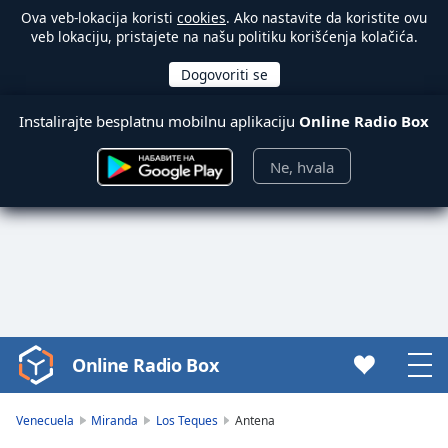
Ova veb-lokacija koristi
cookies
. Ako nastavite da koristite ovu
veb lokaciju, pristajete na našu politiku korišćenja kolačića.
Instalirajte besplatnu mobilnu aplikaciju
Online Radio Box
Ne, hvala
Online Radio Box
Video
Player
is
Venecuela
Miranda
Los Teques
Antena
loading.