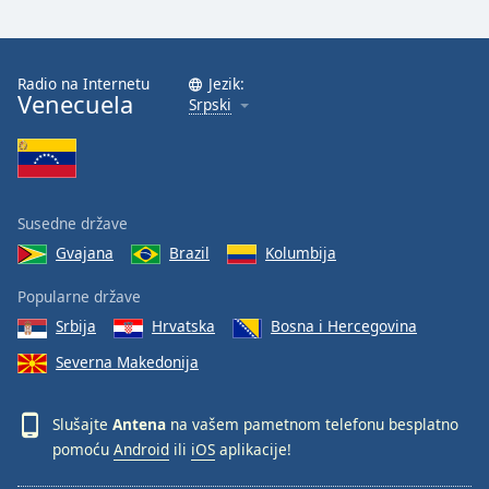
Radio na Internetu
Jezik:
Venecuela
Srpski
Susedne države
Gvajana
Brazil
Kolumbija
Popularne države
Srbija
Hrvatska
Bosna i Hercegovina
Severna Makedonija
Slušajte
Antena
na vašem pametnom telefonu besplatno
pomoću
Android
ili
iOS
aplikacije!