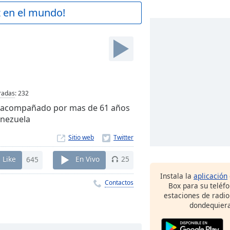
z en el mundo!
radas
:
232
ha acompañado por mas de 61 años
enezuela
Sitio web
Like
645
En Vivo
25
Instala la
aplicación
Contactos
Box para su teléf
estaciones de radio
dondequiera