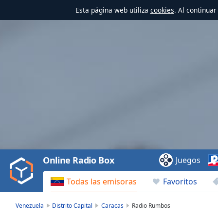
Esta página web utiliza
cookies
. Al continua
Video
Player
is
loading.
Play
Video
Online Radio Box
Juegos
Play
Skip
Todas las emisoras
Favoritos
Backward
Skip
Forward
Venezuela
Distrito Capital
Caracas
Radio Rumbos
Mute