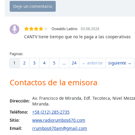
Chapters
Chapters
Descriptions
Oswaldo Ladino
03.08.2026
descriptions
CANTV tiene tiempo que no le paga a las cooperativas
off
,
selected
Paginas:
Subtitles
1
2
3
4
5
...
24
← anterior
siguiente →
subtitles
settings
,
Contactos de la emisora
opens
subtitles
Av. Francisco de Miranda, Edf. Tecoteca, Nivel Mezz
settings
Dirección:
Miranda.
dialog
Teléfono:
+58 (212) 285-2735
subtitles
off
,
Sitio:
www.radiorumbos670.com
selected
Email:
rrumbos670am@gmail.com