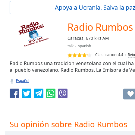
Current
Apoya a Ucrania. Salva la pa
Time
0:00
/
Duration
-:-
Radio Rumbos
Loaded
:
0.00%
Caracas, 670 kHz AM
0:00
talk
spanish
Stream
Type
LIVE
Clasificacion:
4.4
Reti
Seek to
Radio Rumbos una tradicion venezolana con el cual 
live,
al pueblo venezolano, Radio Rumbos. La Emisora de V
currently
behind
live
LIVE
Español
Remaining
Time
-
-:-
1x
Playback
Su opinión sobre Radio Rumbos
Rate