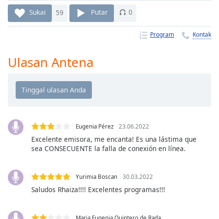
Remaining
Time
-
Sukai
59
Putar
0
-:-
Program
Kontak
1x
Playback
Ulasan Antena
Rate
Chapters
Chapters
Descriptions
Eugenia Pérez
23.06.2022
descriptions
Excelente emisora, me encanta! Es una lástima que
sea CONSECUENTE la falla de conexión en línea.
off
,
selected
Yurimia Boscan
30.03.2022
Subtitles
Saludos Rhaiza!!!! Excelentes programas!!!
subtitles
settings
,
Maria Eugenia Quintero de Rada