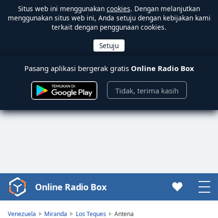
Situs web ini menggunakan
cookies
. Dengan melanjutkan
menggunakan situs web ini, Anda setuju dengan kebijakan kami
terkait dengan penggunaan cookies.
Pasang aplikasi bergerak gratis
Online Radio Box
Tidak, terima kasih
Online Radio Box
Video
Player
is
Venezuela
Miranda
Los Teques
Antena