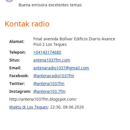
of
Buena emisora excelentes temas
dialog
window.
Kontak radio
Escape
will
cancel
Final avenida Bolívar Edificio Diario Avance
and
Alamat:
Pisó 2 Los Teques
close
Telepon:
+04143174680
the
window.
Situs:
antena1037fm.com
Email:
antenaradio1037@gmail.com
Text
Facebook:
@antenaradio1037fm
Color
Twitter:
@antena1037fm
Instagram:
@antena103.7fm
Opacity
http://antena1037fm.blogspot.com/
Waktu di Los Teques
:
22:30
,
08.06.2026
Text
Background
Color