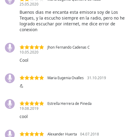
opens
25.05.2020
subtitles
Buenos dias me encanta esta emisora soy de Los
settings
Teques, y la escucho siempre en la radio, pero no he
dialog
logrado escuchar por internet, me dice error de
subtitles
conexion
off
,
selected
Jhon Fernando Cadenas C
10.05.2020
Audio
Track
Cool
Picture-
in-
Maria Eugenia Ovalles
31.10.2019
Picture
💪
Fullscreen
This
is
Estrella Herrera de Pineda
a
19.08.2019
modal
cool
window.
Beginning
Alexander Huerta
04.07.2018