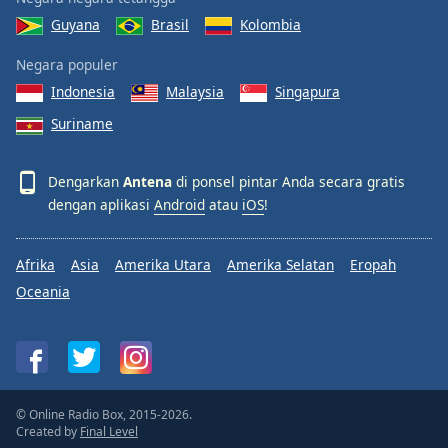
Guyana
Brasil
Kolombia
Negara populer
Indonesia
Malaysia
Singapura
Suriname
Dengarkan
Antena
di ponsel pintar Anda secara gratis
dengan aplikasi
Android
atau
iOS
!
Afrika
Asia
Amerika Utara
Amerika Selatan
Eropah
Oceania
© Online Radio Box, 2015-2026.
Created by
Final Level