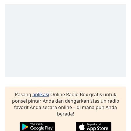
Opacity
Caption
Area
Background
Color
Opacity
Font
Size
Pasang
aplikasi
Online Radio Box gratis untuk
ponsel pintar Anda dan dengarkan stasiun radio
Text
favorit Anda secara online – di mana pun Anda
Edge
berada!
Style