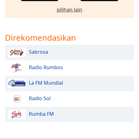
Font
pilihan lain
Family
Reset
Direkomendasikan
Done
Close
Modal
Sabrosa
Dialog
End
Radio Rumbos
of
dialog
window.
La FM Mundial
Radio Sol
Rumba FM