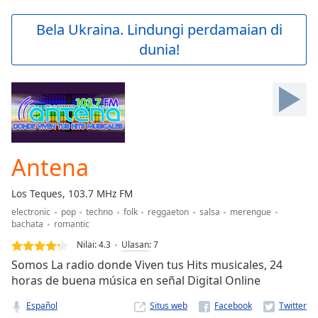
loading.
Play
Bela Ukraina. Lindungi perdamaian di
Video
dunia!
Play
Skip
Backward
Skip
Forward
Mute
Current
Time
0:00
Antena
/
Duration
-:-
Los Teques, 103.7 MHz FM
Loaded
:
electronic
pop
techno
folk
reggaeton
salsa
merengue
0.00%
bachata
romantic
Stream
Type
LIVE
Nilai:
4.3
Ulasan
:
7
Seek to
Somos La radio donde Viven tus Hits musicales, 24
live,
horas de buena música en señal Digital Online
currently
behind
live
LIVE
Español
Situs web