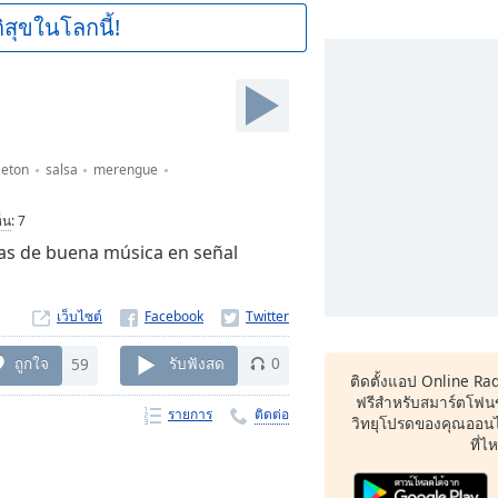
ิสุขในโลกนี้!
aeton
salsa
merengue
็น
:
7
ras de buena música en señal
เว็บไซต์
ถูกใจ
59
รับฟังสด
0
ติดตั้งแอป Online Ra
ฟรีสำหรับสมาร์ตโฟน
รายการ
ติดต่อ
วิทยุโปรดของคุณออนไล
ที่ไ