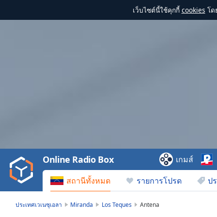
เว็บไซต์นี้ใช้คุกกี้
cookies
โดย
Video
Player
is
loading.
Play
Video
Online Radio Box
เกมส์
Play
Skip
สถานีทั้งหมด
รายการโปรด
ปร
Backward
Skip
Forward
ประเทศเวเนซุเอลา
Miranda
Los Teques
Antena
Mute