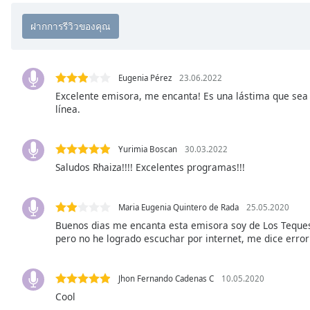
Chapters
Chapters
Descriptions
Eugenia Pérez
23.06.2022
descriptions
Excelente emisora, me encanta! Es una lástima que se
off
,
línea.
selected
Subtitles
Yurimia Boscan
30.03.2022
subtitles
Saludos Rhaiza!!!! Excelentes programas!!!
settings
,
opens
Maria Eugenia Quintero de Rada
25.05.2020
subtitles
Buenos dias me encanta esta emisora soy de Los Teques,
settings
pero no he logrado escuchar por internet, me dice erro
dialog
subtitles
off
,
Jhon Fernando Cadenas C
10.05.2020
selected
Cool