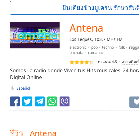
Current
ยืนเคียงข้างยูเครน รักษาสันต
Time
0:00
/
Duration
-:-
Antena
Loaded
:
0.00%
Los Teques, 103.7 MHz FM
0:00
electronic
pop
techno
folk
regg
Stream
bachata
romantic
Type
LIVE
คะแนน:
4.3
ความคิดเห
Seek to
live,
Somos La radio donde Viven tus Hits musicales, 24 ho
currently
Digital Online
behind
live
LIVE
Español
Remaining
Time
-
-:-
1x
Playback
Rate
รีวิว Antena