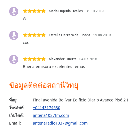
Audio
Track
Maria Eugenia Ovalles
31.10.2019
💪
Picture-
in-
Picture
Fullscreen
Estrella Herrera de Pineda
19.08.2019
This
cool
is
a
modal
Alexander Huerta
04.07.2018
window.
Buena emisora excelentes temas
Beginning
ข้อมูลติดต่อสถานีวิทยุ
of
dialog
window.
ที่อยู่:
Final avenida Bolívar Edificio Diario Avance Pisó 2
Escape
โทรศัพท์:
+04143174680
will
cancel
เว็บไซต์:
antena1037fm.com
and
Email:
antenaradio1037@gmail.com
close