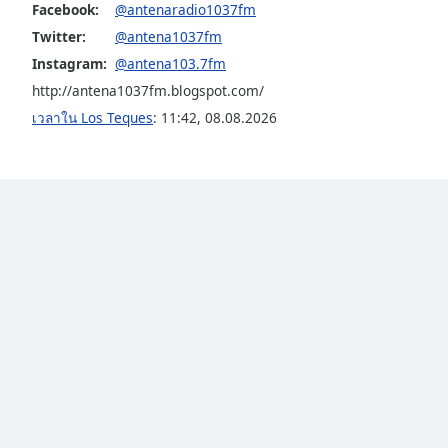
Facebook:
@antenaradio1037fm
the
Twitter:
@antena1037fm
window.
Instagram:
@antena103.7fm
Text
http://antena1037fm.blogspot.com/
Color
เวลาใน Los Teques
:
11:42
,
08.08.2026
Opacity
Text
Background
Color
Opacity
Caption
Area
Background