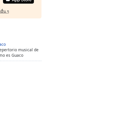
อื่น ๆ
aco
epertorio musical de
mo es Guaco