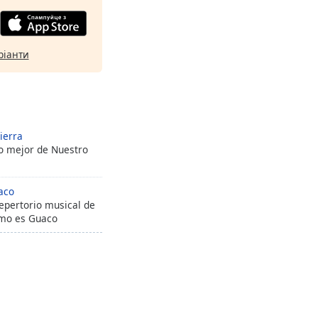
ріанти
ierra
o mejor de Nuestro
aco
epertorio musical de
mo es Guaco