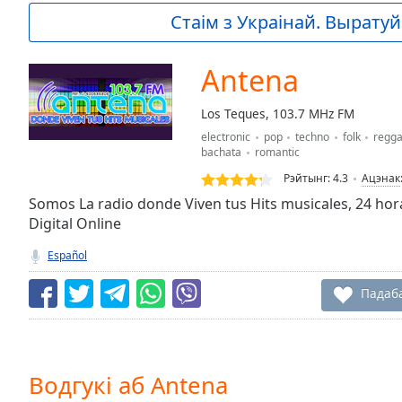
Current
Стаім з Украінай. Выратуй 
Time
0:00
/
Duration
-:-
Antena
Loaded
:
0.00%
Los Teques, 103.7 MHz FM
0:00
electronic
pop
techno
folk
regg
Stream
bachata
romantic
Type
LIVE
Рэйтынг:
4.3
Ацэнак
Seek to
live,
Somos La radio donde Viven tus Hits musicales, 24 ho
currently
Digital Online
behind
live
LIVE
Español
Remaining
Time
-
Падаб
-:-
1x
Playback
Rate
Водгукі аб Antena