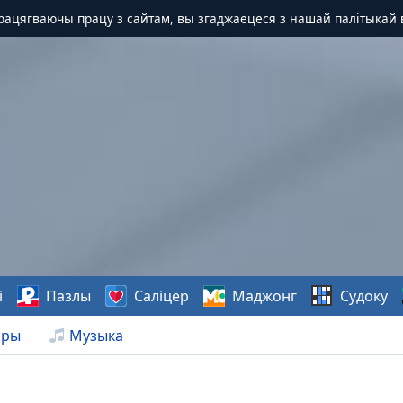
Працягваючы працу з сайтам, вы згаджаецеся з нашай палітыкай 
і
Пазлы
Саліцёр
Маджонг
Судоку
нры
Музыка