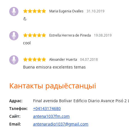
Audio
Track
Maria Eugenia Ovalles
31.10.2019
💪
Picture-
in-
Picture
Fullscreen
Estrella Herrera de Pineda
19.08.2019
This
cool
is
a
modal
Alexander Huerta
04.07.2018
window.
Buena emisora excelentes temas
Beginning
Кантакты радыёстанцыі
of
dialog
window.
Адрас:
Final avenida Bolívar Edificio Diario Avance Pisó 2
Escape
Тэлефон:
+04143174680
will
cancel
Сайт:
antena1037fm.com
and
Email:
antenaradio1037@gmail.com
close