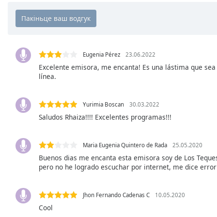
Chapters
Chapters
Descriptions
Eugenia Pérez
23.06.2022
descriptions
Excelente emisora, me encanta! Es una lástima que se
off
,
línea.
selected
Subtitles
Yurimia Boscan
30.03.2022
subtitles
Saludos Rhaiza!!!! Excelentes programas!!!
settings
,
opens
Maria Eugenia Quintero de Rada
25.05.2020
subtitles
Buenos dias me encanta esta emisora soy de Los Teques,
settings
pero no he logrado escuchar por internet, me dice erro
dialog
subtitles
off
,
Jhon Fernando Cadenas C
10.05.2020
selected
Cool