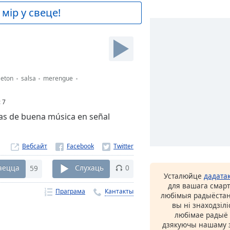
мір у свеце!
aeton
salsa
merengue
:
7
ras de buena música en señal
Вебсайт
аецца
59
Слухаць
0
Усталюйце
дадата
для вашага смарт
Праграма
Кантакты
любімыя радыёстан
вы ні знаходзіл
любімае радыё ў
дзякуючы нашаму з