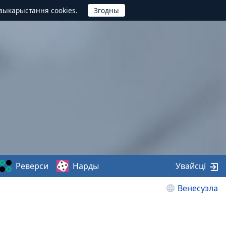
выкарыстання cookies.
Реверси
Нарды
Увайсці
Венесуэла