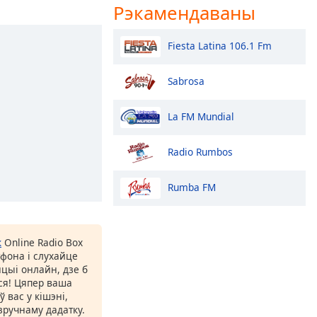
Рэкамендаваны
Fiesta Latina 106.1 Fm
Sabrosa
La FM Mundial
Radio Rumbos
Rumba FM
к
Online Radio Box
фона і слухайце
цыі онлайн, дзе б
іся! Цяпер ваша
 вас у кішэні,
ручнаму дадатку.