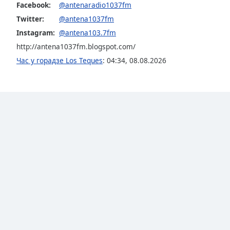
Facebook:
@antenaradio1037fm
the
Twitter:
@antena1037fm
window.
Instagram:
@antena103.7fm
Text
http://antena1037fm.blogspot.com/
Color
Час у горадзе Los Teques
:
04:34
,
08.08.2026
Opacity
Text
Background
Color
Opacity
Caption
Area
Background