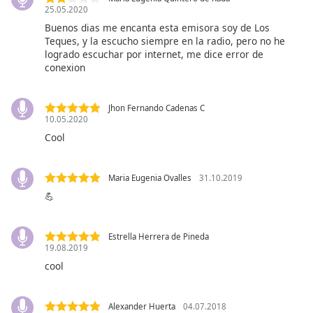
opens
25.05.2020
subtitles
Buenos dias me encanta esta emisora soy de Los
settings
Teques, y la escucho siempre en la radio, pero no he
dialog
logrado escuchar por internet, me dice error de
subtitles
conexion
off
,
selected
Jhon Fernando Cadenas C
10.05.2020
Audio
Track
Cool
Picture-
in-
Maria Eugenia Ovalles
31.10.2019
Picture
💪
Fullscreen
This
is
Estrella Herrera de Pineda
a
19.08.2019
modal
cool
window.
Beginning
Alexander Huerta
04.07.2018