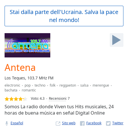
loading.
Play
Stai dalla parte dell'Ucraina. Salva la pace
Video
nel mondo!
Play
Skip
Backward
Skip
Forward
Mute
Current
Time
0:00
Antena
/
Duration
-:-
Los Teques, 103.7 MHz FM
Loaded
:
electronic
pop
techno
folk
reggaeton
salsa
merengue
0.00%
bachata
romantic
Stream
Type
LIVE
Voto:
4.3
Recensioni
:
7
Seek to
Somos La radio donde Viven tus Hits musicales, 24
live,
horas de buena música en señal Digital Online
currently
behind
live
LIVE
Español
Sito web