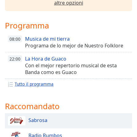
altre opzioni
Font
Family
Programma
Reset
Done
Musica de mi tierra
08:00
Programa de lo mejor de Nuestro Folklore
Close
Modal
Dialog
La Hora de Guaco
22:00
End
Con el mejor repertorio musical de esta
of
Banda como es Guaco
dialog
window.
Tutto il programma
Raccomandato
Sabrosa
Radio Rumbos