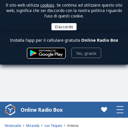
Il sito web utilizza
cookies
. Se continui ad utilizzare questo sito
web, significa che sei d’accordo con la nostra politica riguardo
l’uso di questi cookie.
Installa l’app per il cellulare gratuita
Online Radio Box
No, grazie
Online Radio Box
Video
Player
is
Venezuela
Miranda
Los Teques
Antena