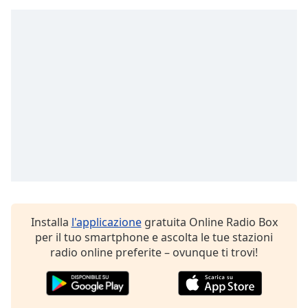
Opacity
Caption
Area
Background
Color
Opacity
Font
Size
Installa
l'applicazione
gratuita Online Radio Box
per il tuo smartphone e ascolta le tue stazioni
Text
radio online preferite – ovunque ti trovi!
Edge
Style