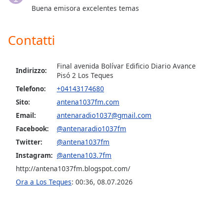
of
Buena emisora excelentes temas
dialog
window.
Contatti
Escape
will
cancel
Final avenida Bolívar Edificio Diario Avance
and
Indirizzo:
Pisó 2 Los Teques
close
Telefono:
+04143174680
the
window.
Sito:
antena1037fm.com
Email:
antenaradio1037@gmail.com
Text
Facebook:
@antenaradio1037fm
Color
Twitter:
@antena1037fm
Instagram:
@antena103.7fm
Opacity
http://antena1037fm.blogspot.com/
Ora a Los Teques
:
00:36
,
08.07.2026
Text
Background
Color