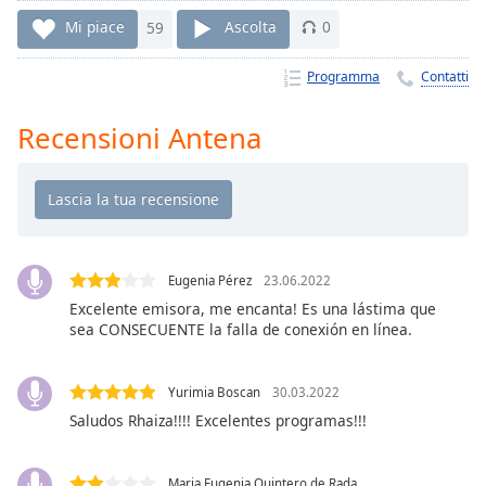
Remaining
Time
-
Mi piace
59
Ascolta
0
-:-
Programma
Contatti
1x
Playback
Recensioni Antena
Rate
Chapters
Chapters
Descriptions
Eugenia Pérez
23.06.2022
descriptions
Excelente emisora, me encanta! Es una lástima que
sea CONSECUENTE la falla de conexión en línea.
off
,
selected
Yurimia Boscan
30.03.2022
Subtitles
Saludos Rhaiza!!!! Excelentes programas!!!
subtitles
settings
,
Maria Eugenia Quintero de Rada