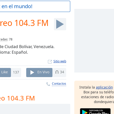
z en el mundo!
ereo 104.3 FM
radas
:
78
de Ciudad Bolívar, Venezuela.
dioma: Español.
Sitio web
Like
137
En Vivo
34
Contactos
Instala la
aplicación
Box para su teléf
eo 104.3 FM
estaciones de radio
dondequiera