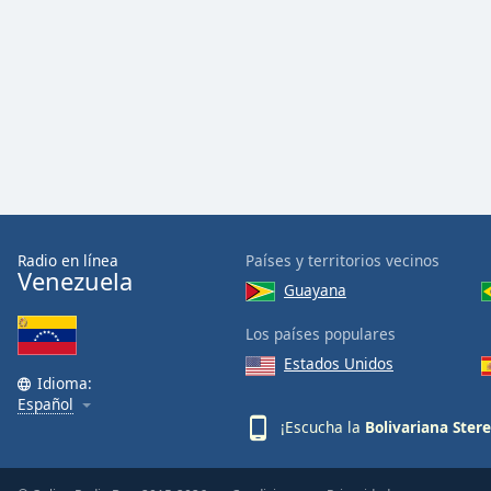
Audio
Track
Picture-
in-
Picture
Fullscreen
This
is
a
modal
window.
Radio en línea
Países y territorios vecinos
Venezuela
Guayana
Beginning
of
Los países populares
dialog
Estados Unidos
window.
Idioma:
Escape
Español
will
¡Escucha la
Bolivariana Ster
cancel
and
close