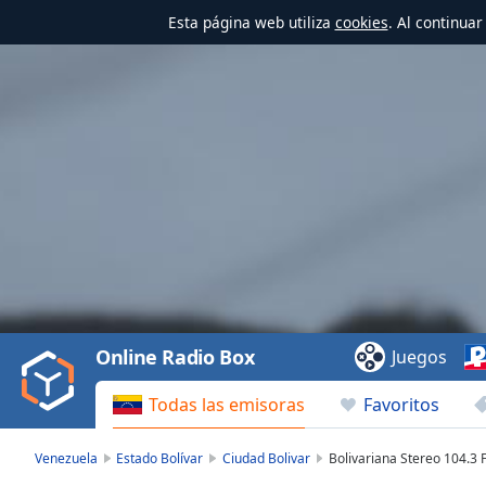
Esta página web utiliza
cookies
. Al continua
Video
Player
is
loading.
Play
Video
Online Radio Box
Juegos
Play
Skip
Todas las emisoras
Favoritos
Backward
Skip
Forward
Venezuela
Estado Bolívar
Ciudad Bolivar
Bolivariana Stereo 104.3
Mute