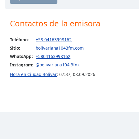
Chapters
Chapters
Contactos de la emisora
Descriptions
descriptions
Teléfono:
+58 04163998162
off
,
Sitio:
bolivariana1043fm.com
selected
WhatsApp:
+5804163998162
Subtitles
Instagram:
@bolivariana104.3fm
Hora en Ciudad Bolivar
:
07:37
,
08.09.2026
subtitles
settings
,
opens
subtitles
settings
dialog
subtitles
off
,
selected