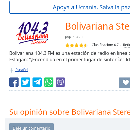
Current
Apoya a Ucrania. Salva la pa
Time
0:00
/
Duration
-:-
Bolivariana St
Loaded
:
0.00%
pop
latin
0:00
Clasificacion:
4.7
Reti
Stream
Type
Bolivariana 104.3 FM es una estación de radio en línea 
LIVE
Eslogan: "¡Encendida en el primer lugar de sintonía!" I
Seek to
live,
currently
Español
behind
live
LIVE
Remaining
Time
-
-:-
1x
Su opinión sobre Bolivariana Ster
Playback
Rate