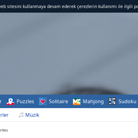
web sitesini kullanmaya devam ederek çerezlerin kullanımı ile ilgili po
r
Puzzles
Solitaire
Mahjong
Sudoku
rler
Müzik
rites