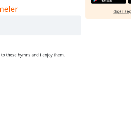
meler
diğer se
g to these hymns and I enjoy them.