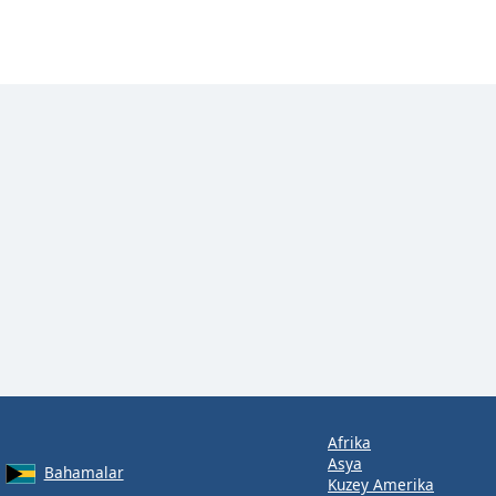
Afrika
Asya
Bahamalar
Kuzey Amerika