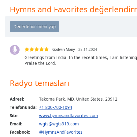
Chapters
Hymns and Favorites değerlendir
Chapters
Descriptions
descriptions
off
,
selected
Godwin Mony
28.11.2024
Greetings from India! In the recent times, I am listenin
Subtitles
Praise the Lord.
subtitles
settings
,
Radyo temasları
opens
subtitles
Adresi:
Takoma Park, MD, United States, 20912
settings
dialog
Telefonunda:
+1 800-700-1094
subtitles
Site:
www.hymnsandfavorites.com
off
,
Email:
wgts@wgts919.com
selected
Facebook:
@HymnsAndFavorites