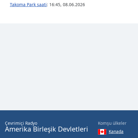
Audio
Takoma Park saati
:
16:45
,
08.06.2026
Track
Picture-
in-
Picture
Fullscreen
This
is
a
modal
window.
Beginning
of
dialog
window.
Escape
will
Çevrimiçi Radyo
Komşu ülkeler
cancel
Amerika Birleşik Devletleri
and
Kanada
close