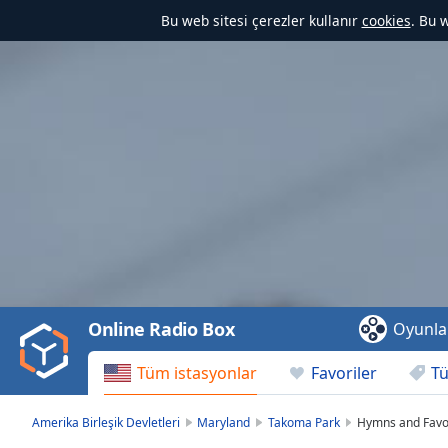
Bu web sitesi çerezler kullanır
cookies
. Bu 
Video
Player
is
loading.
Play
Video
Online Radio Box
Oyunla
Play
Skip
Tüm istasyonlar
Favoriler
Tü
Backward
Skip
Forward
Amerika Birleşik Devletleri
Maryland
Takoma Park
Hymns and Favo
Mute