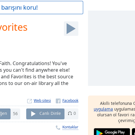
barışını koru!
orites
 Faith. Congratulations! You've
s you can't find anywhere else!
 and Favorites is the best source
s to our on-air library all the
Web sitesi
Akıllı telefonuna
uygulama
uygulaması
ğen
56
Canlı Dinle
0
olursan ol favori r
çevrimiç
Kontaklar