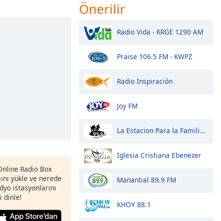
Önerilir
Radio Vida - KRGE 1290 AM
Praise 106.5 FM - KWPZ
Radio Inspiración
Joy FM
La Estacion Para la Familia 95.9 FM
Iglesia Cristiana Ebenezer
 Online Radio Box
nı yükle ve nerede
Manantial 89.9 FM
adyo istasyonlarını
i dinle!
KHOY 88.1