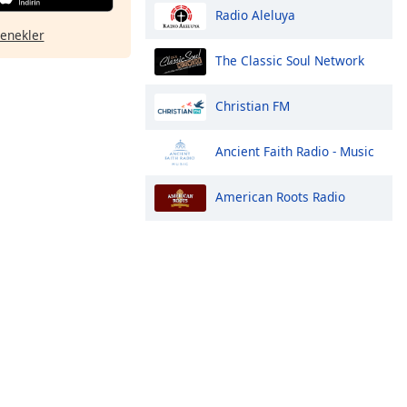
Radio Aleluya
çenekler
The Classic Soul Network
Christian FM
Ancient Faith Radio - Music
American Roots Radio