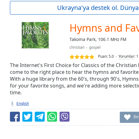
Current
Ukrayna'ya destek ol. Dünya 
Time
0:00
/
Duration
-:-
Hymns and Fav
Loaded
:
0.00%
Takoma Park, 106.1 MHz FM
0:00
christian
gospel
Stream
Type
LIVE
Puan:
5.0
Yorumlar
:
1
Seek to
The Internet's First Choice for Classics of the Christian
live,
come to the right place to hear the hymns and favorite
currently
With a huge library from the 60's, through 90's, Hymns
behind
live
LIVE
for your favorite songs, and we're adding more selection
Remaining
time.
Time
-
-:-
English
1x
Be
Playback
Rate