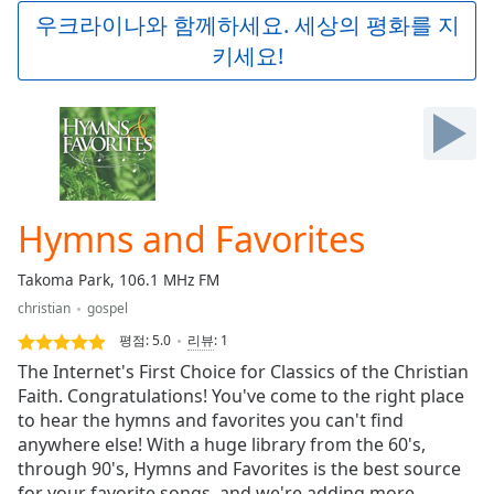
Play
우크라이나와 함께하세요. 세상의 평화를 지
Video
키세요!
Play
Skip
Backward
Skip
Forward
Mute
Current
Time
0:00
Hymns and Favorites
/
Duration
-:-
Takoma Park, 106.1 MHz FM
Loaded
:
christian
gospel
0.00%
Stream
평점:
5.0
리뷰
:
1
Type
LIVE
The Internet's First Choice for Classics of the Christian
Seek to
Faith. Congratulations! You've come to the right place
live,
to hear the hymns and favorites you can't find
currently
behind
anywhere else! With a huge library from the 60's,
live
LIVE
through 90's, Hymns and Favorites is the best source
Remaining
for your favorite songs, and we're adding more