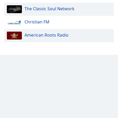
Family
The Classic Soul Network
Christian FM
Reset
Done
Close
American Roots Radio
Modal
Dialog
End
of
dialog
window.