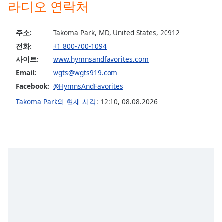
subtitles
라디오 연락처
settings
dialog
주소:
Takoma Park, MD, United States, 20912
subtitles
off
,
전화:
+1 800-700-1094
selected
사이트:
www.hymnsandfavorites.com
Email:
wgts@wgts919.com
Audio
Track
Facebook:
@HymnsAndFavorites
Takoma Park의 현재 시각
:
12:10
,
08.08.2026
Picture-
in-
Picture
Fullscreen
This
is
a
modal
window.
Beginning
of