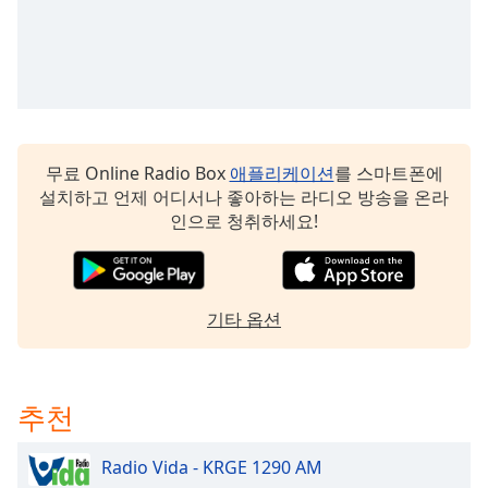
dialog
window.
Escape
will
cancel
and
close
무료 Online Radio Box
애플리케이션
를 스마트폰에
the
설치하고 언제 어디서나 좋아하는 라디오 방송을 온라
window.
인으로 청취하세요!
Text
Color
기타 옵션
Opacity
Text
추천
Background
Color
Radio Vida - KRGE 1290 AM