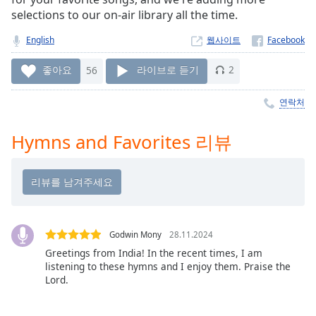
Time
-
selections to our on-air library all the time.
-:-
English
웹사이트
1x
Playback
좋아요
56
라이브로 듣기
2
Rate
연락처
Chapters
Chapters
Hymns and Favorites 리뷰
Descriptions
descriptions
off
,
selected
Godwin Mony
28.11.2024
Subtitles
Greetings from India! In the recent times, I am
listening to these hymns and I enjoy them. Praise the
subtitles
Lord.
settings
,
opens