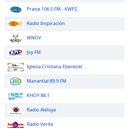
Opacity
Praise 106.5 FM - KWPZ
Radio Inspiración
Caption
Area
Background
WNOV
Color
Joy FM
Opacity
Iglesia Cristiana Ebenezer
Font
Manantial 89.9 FM
Size
KHOY 88.1
Text
Edge
Radio Aleluya
Style
Radio Verite
Font