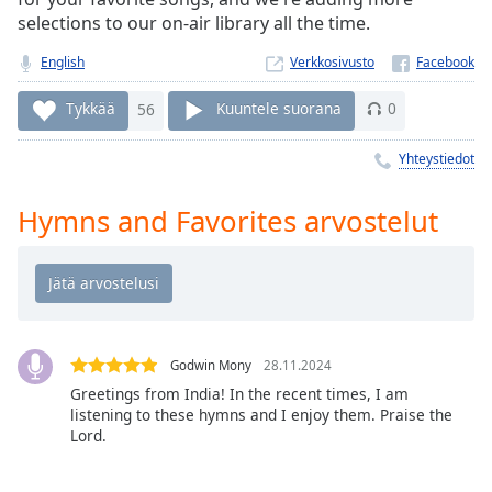
Time
-
selections to our on-air library all the time.
-:-
English
Verkkosivusto
1x
Playback
Tykkää
56
Kuuntele suorana
0
Rate
Yhteystiedot
Chapters
Chapters
Hymns and Favorites arvostelut
Descriptions
descriptions
off
,
selected
Godwin Mony
28.11.2024
Subtitles
Greetings from India! In the recent times, I am
listening to these hymns and I enjoy them. Praise the
subtitles
Lord.
settings
,
opens