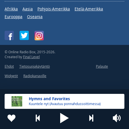
Afrikka
Aasia
Pohjois-Amerikka
Etelä-Amerikka
Eurooppa
Oseania
© Online Radio Box, 2015-2026.
Created by
Final Level
Ehdot
Tietosuojakäytäntö
Palaute
Widgetit
Radiokanaville
Hymns and Favorites
Kuuntele nyt (Avautuu ponnahdussoittimessa)