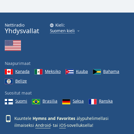
Nettiradio
Kieli:
Yhdysvallat
Suomen kieli
Naapurimaat
Kanada
Meksiko
Kuuba
Bahama
Belize
Suositut maat
Suomi
Brasilia
Saksa
Ranska
Kuuntele
Hymns and Favorites
älypuhelimellasi
ilmaiseksi
Android
- tai
iOS
-sovelluksella!