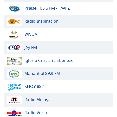
Opacity
Praise 106.5 FM - KWPZ
Radio Inspiración
Caption
Area
Background
WNOV
Color
Joy FM
Opacity
Iglesia Cristiana Ebenezer
Font
Manantial 89.9 FM
Size
KHOY 88.1
Text
Edge
Radio Aleluya
Style
Radio Verite
Font