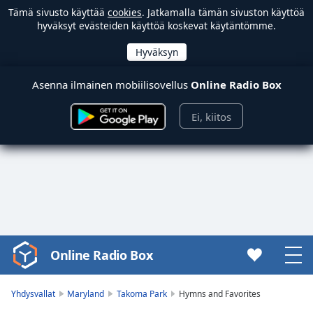
Tämä sivusto käyttää
cookies
. Jatkamalla tämän sivuston käyttöä
hyväksyt evästeiden käyttöä koskevat käytäntömme.
Asenna ilmainen mobiilisovellus
Online Radio Box
Ei, kiitos
Online Radio Box
Video
Player
is
Yhdysvallat
Maryland
Takoma Park
Hymns and Favorites
loading.