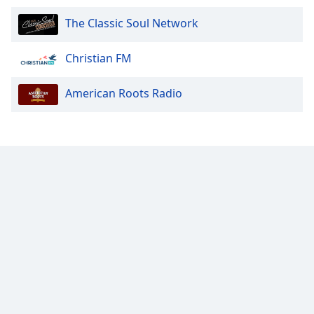
Family
The Classic Soul Network
Christian FM
Reset
Done
Close
American Roots Radio
Modal
Dialog
End
of
dialog
window.