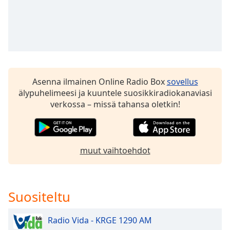
dialog
window.
Escape
will
cancel
and
close
Asenna ilmainen Online Radio Box
sovellus
the
älypuhelimeesi ja kuuntele suosikkiradiokanaviasi
window.
verkossa – missä tahansa oletkin!
Text
Color
muut vaihtoehdot
Opacity
Text
Suositeltu
Background
Color
Radio Vida - KRGE 1290 AM