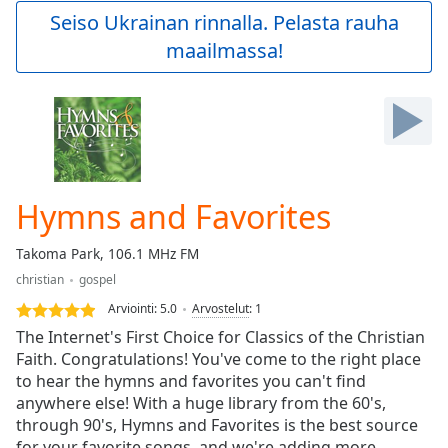
Play
Seiso Ukrainan rinnalla. Pelasta rauha
Video
maailmassa!
Play
Skip
Backward
Skip
Forward
Mute
Current
Time
0:00
Hymns and Favorites
/
Duration
-:-
Takoma Park, 106.1 MHz FM
Loaded
:
christian
gospel
0.00%
Stream
Arviointi:
5.0
Arvostelut
:
1
Type
LIVE
The Internet's First Choice for Classics of the Christian
Seek to
Faith. Congratulations! You've come to the right place
live,
to hear the hymns and favorites you can't find
currently
behind
anywhere else! With a huge library from the 60's,
live
LIVE
through 90's, Hymns and Favorites is the best source
Remaining
for your favorite songs, and we're adding more