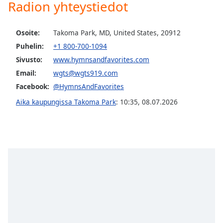
subtitles
Radion yhteystiedot
settings
dialog
Osoite:
Takoma Park, MD, United States, 20912
subtitles
off
,
Puhelin:
+1 800-700-1094
selected
Sivusto:
www.hymnsandfavorites.com
Email:
wgts@wgts919.com
Audio
Track
Facebook:
@HymnsAndFavorites
Aika kaupungissa Takoma Park
:
10:35
,
08.07.2026
Picture-
in-
Picture
Fullscreen
This
is
a
modal
window.
Beginning
of